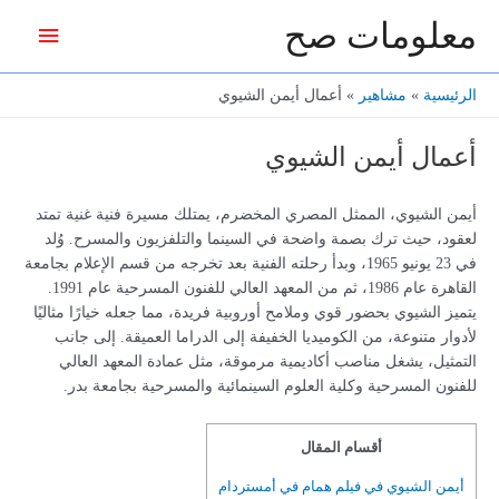
خطي
معلومات صح
القائمة
لى
لمحتوى
الرئيس
الرئيسية
مشاهير
أعمال أيمن الشيوي
أعمال أيمن الشيوي
أيمن الشيوي، الممثل المصري المخضرم، يمتلك مسيرة فنية غنية تمتد
لعقود، حيث ترك بصمة واضحة في السينما والتلفزيون والمسرح. وُلد
في 23 يونيو 1965، وبدأ رحلته الفنية بعد تخرجه من قسم الإعلام بجامعة
القاهرة عام 1986، ثم من المعهد العالي للفنون المسرحية عام 1991.
يتميز الشيوي بحضور قوي وملامح أوروبية فريدة، مما جعله خيارًا مثاليًا
لأدوار متنوعة، من الكوميديا الخفيفة إلى الدراما العميقة. إلى جانب
التمثيل، يشغل مناصب أكاديمية مرموقة، مثل عمادة المعهد العالي
للفنون المسرحية وكلية العلوم السينمائية والمسرحية بجامعة بدر.
أقسام المقال
أيمن الشيوي في فيلم همام في أمستردام