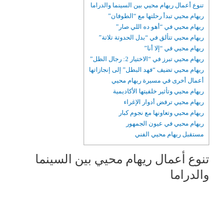
تنوع أعمال ريهام محيي بين السينما والدراما
ريهام محيي تبدأ رحلتها مع “الطوفان”
ريهام محيي في “أهو ده اللي صار”
ريهام محيي تتألق في “بدل الحدوتة تلاتة”
ريهام محيي في “إلا أنا”
ريهام محيي تبرز في “الاختيار 2: رجال الظل”
ريهام محيي تضيف “فهد البطل” إلى إنجازاتها
أعمال أخرى في مسيرة ريهام محيي
ريهام محيي وتأثير خلفيتها الأكاديمية
ريهام محيي ترفض أدوار الإغراء
ريهام محيي وتعاونها مع نجوم كبار
ريهام محيي في عيون الجمهور
مستقبل ريهام محيي الفني
تنوع أعمال ريهام محيي بين السينما
والدراما