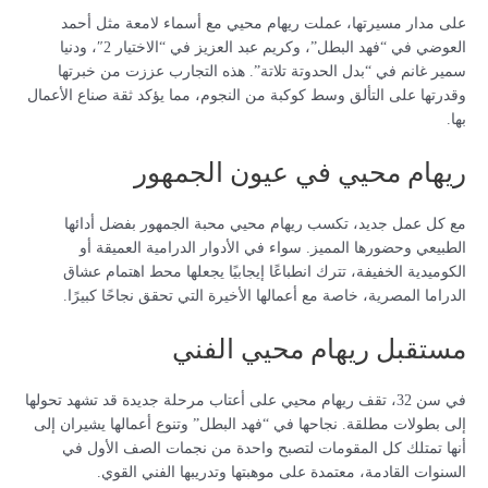
على مدار مسيرتها، عملت ريهام محيي مع أسماء لامعة مثل أحمد
العوضي في “فهد البطل”، وكريم عبد العزيز في “الاختيار 2″، ودنيا
سمير غانم في “بدل الحدوتة تلاتة”. هذه التجارب عززت من خبرتها
وقدرتها على التألق وسط كوكبة من النجوم، مما يؤكد ثقة صناع الأعمال
بها.
ريهام محيي في عيون الجمهور
مع كل عمل جديد، تكسب ريهام محيي محبة الجمهور بفضل أدائها
الطبيعي وحضورها المميز. سواء في الأدوار الدرامية العميقة أو
الكوميدية الخفيفة، تترك انطباعًا إيجابيًا يجعلها محط اهتمام عشاق
الدراما المصرية، خاصة مع أعمالها الأخيرة التي تحقق نجاحًا كبيرًا.
مستقبل ريهام محيي الفني
في سن 32، تقف ريهام محيي على أعتاب مرحلة جديدة قد تشهد تحولها
إلى بطولات مطلقة. نجاحها في “فهد البطل” وتنوع أعمالها يشيران إلى
أنها تمتلك كل المقومات لتصبح واحدة من نجمات الصف الأول في
السنوات القادمة، معتمدة على موهبتها وتدريبها الفني القوي.