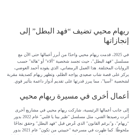
ريهام محيي تضيف “فهد البطل” إلى
إنجازاتها
في 2025، قدمت ريهام محيي واحدًا من أبرز أعمالها حتى الآن مع
مسلسل “فهد البطل”، حيث تجسد شخصية “آلاء” أو “هالة” حسب
الروايات المختلفة. هذا العمل الرمضاني، الذي يقوده أحمد العوضي،
يركز على قصة شاب صعيدي يواجه الظلم، وتظهر ريهام كصديقة مقربة
لشخصية “آسيا”، مما يبرز قدرتها على تقديم أدوار داعمة بتأثير قوي.
أعمال أخرى في مسيرة ريهام محيي
إلى جانب أعمالها الرئيسية، شاركت ريهام محيي في مشاريع أخرى
أثرت رصيدها الفني، مثل مسلسل “طير بينا يا قلبي” عام 2022 بدور
“ريهام”، و”برغم القانون” الذي عُرض قبل “فهد البطل” وحقق نجاحًا
ملحوظًا. كما ظهرت في مسرحية “حبيبتي من تكون” عام 2021 بدور