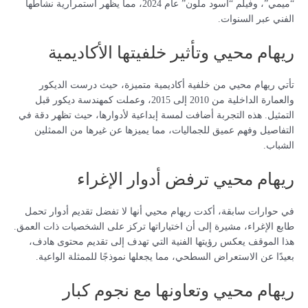
“ميمي”، وفيلم “أسود ملون” عام 2024، مما يظهر استمرارية نشاطها
الفني عبر السنوات.
ريهام محيي وتأثير خلفيتها الأكاديمية
تأتي ريهام محيي من خلفية أكاديمية متميزة، حيث درست الديكور
والعمارة الداخلية من 2010 إلى 2015، وعملت كمهندسة ديكور قبل
التمثيل. هذه التجربة أضافت لمسة إبداعية لأدوارها، حيث تظهر دقة في
التفاصيل وفهم عميق للجماليات، مما يميزها عن غيرها من الممثلين
الشباب.
ريهام محيي ترفض أدوار الإغراء
في حوارات سابقة، أكدت ريهام محيي أنها لا تفضل تقديم أدوار تحمل
طابع الإغراء، مشيرة إلى أن اختياراتها تركز على الشخصيات ذات العمق.
هذا الموقف يعكس رؤيتها الفنية التي تهدف إلى تقديم محتوى هادف،
بعيدًا عن الاستعراض السطحي، مما يجعلها نموذجًا للممثلة الواعية.
ريهام محيي وتعاونها مع نجوم كبار