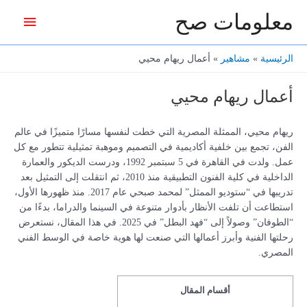
خطي
معلومات صح
القائمة
لى
لمحتوى
الرئيس
الرئيسية
مشاهير
أعمال ريهام محيي
أعمال ريهام محيي
ريهام محيي، الممثلة المصرية التي خطت لنفسها مسارًا متميزًا في عالم
الفن، تجمع بين خلفية أكاديمية في التصميم وموهبة تمثيلية تتطور مع كل
عمل. ولدت في القاهرة في 5 سبتمبر 1992، ودرست الديكور والعمارة
الداخلية في كلية الفنون التطبيقية منذ 2010، ثم انتقلت إلى التمثيل بعد
تدريبها في “ستوديو الممثل” لمحمد صبحي عام 2017. منذ ظهورها الأول،
استطاعت أن تلفت الأنظار بأدوار متنوعة في السينما والدراما، بدءًا من
“الطوفان” وصولاً إلى “فهد البطل” في 2025. في هذا المقال، نستعرض
رحلتها الفنية وأبرز أعمالها التي صنعت لها هوية خاصة في الوسط الفني
المصري.
أقسام المقال