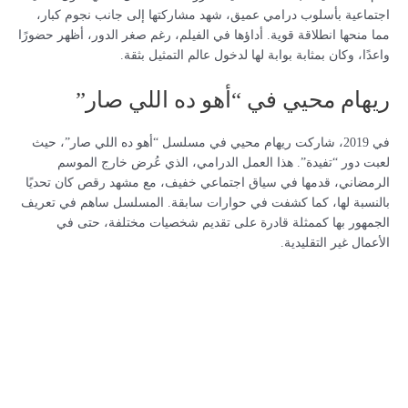
اجتماعية بأسلوب درامي عميق، شهد مشاركتها إلى جانب نجوم كبار،
مما منحها انطلاقة قوية. أداؤها في الفيلم، رغم صغر الدور، أظهر حضورًا
واعدًا، وكان بمثابة بوابة لها لدخول عالم التمثيل بثقة.
ريهام محيي في “أهو ده اللي صار”
في 2019، شاركت ريهام محيي في مسلسل “أهو ده اللي صار”، حيث
لعبت دور “تفيدة”. هذا العمل الدرامي، الذي عُرض خارج الموسم
الرمضاني، قدمها في سياق اجتماعي خفيف، مع مشهد رقص كان تحديًا
بالنسبة لها، كما كشفت في حوارات سابقة. المسلسل ساهم في تعريف
الجمهور بها كممثلة قادرة على تقديم شخصيات مختلفة، حتى في
الأعمال غير التقليدية.