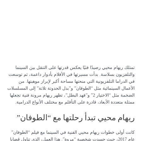
تمتلك ريهام محيي رصيدًا فنيًا يعكس قدرتها على التنقل بين السينما
والتلفزيون بسلاسة. بدأت مسيرتها في الأفلام بأدوار داعمة، ثم توسعت
في الدراما التلفزيونية التي منحتها مساحة أكبر لإبراز موهبتها. من
الأعمال السينمائية مثل “الطوفان” و”بدل الحدوتة تلاتة” إلى المسلسلات
الضخمة مثل “الاختيار 2” و”فهد البطل”، تظهر ريهام مرونة فنية تجعلها
ممثلة متعددة الأبعاد، قادرة على التأقلم مع مختلف الأنواع الدرامية.
ريهام محيي تبدأ رحلتها مع “الطوفان”
كانت أولى خطوات ريهام محيي الفنية في السينما مع فيلم “الطوفان”
عام 2017، حيث جسدت شخصية “مروة”. هذا العمل، الذي تناول قضايا