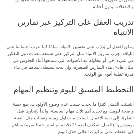
والانفعالات بدون أحكام.
تدريب العقل على التركيز عبر تمارين
الانتباه
يمكن للعقل أن يُدرَّب على تحسين الانتباه، تمامًا كما ندرب أجسامنا على
اللياقة. جرب تمارين الانتباه مثل التركيز على شمعة مضاءة دون التفكير
في شيء آخر، أو محاولة عد الأصوات التي تسمعها أثناء الجلوس في
مكان هادئ. هذه التمارين الصغيرة، وإن بدت بسيطة، تساهم في بناء
قدرة عقلية أقوى مع الوقت.
التخطيط المسبق لليوم وتنظيم المهام
التشتت الذهني كثيرًا ما يحدث بسبب عدم وضوح الأولويات. ضع خطة
واضحة ليومك مع تحديد أهم ثلاث مهام أساسية، وابدأ بإنجازها قبل
التطرق إلى بقية الأعمال. استخدام جداول زمنية وتقنيات مثل “تقنية
بومودورو” (العمل المكثف لمدة 25 دقيقة ثم استراحة قصيرة) يساهم
في الحفاظ على تركيزك العالي خلال اليوم.