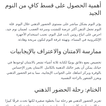
أهمية الحصول على قسط كافٍ من النوم
الجيد
يؤثر النوم بشكل مباشر على مستوى الحضور الذهني خلال اليوم. قلة
النوم تجعل الذهن أكثر عرضة للتشتت وسرعة الغضب. لضمان نوم جيد،
احرص على اتباع روتين ثابت قبل النوم، تجنب استخدام الأجهزة
الإلكترونية في المساء، وتهيئة غرفة النوم لتكون مريحة وهادئة.
ممارسة الامتنان والاعتراف بالإيجابيات
تخصيص بضع دقائق يوميًا لكتابة ثلاثة أشياء تشعر بالامتنان لوجودها في
حياتك يمكن أن يغير حالتك الذهنية بالكامل. الامتنان يعزز الإحساس
بالوفرة ويركز انتباهك على الجوانب الإيجابية، مما يدعم الحضور الذهني
ويعزز الشعور بالراحة النفسية.
الختام: رحلة الحضور الذهني
تعزيز الحضور الذهني هو رحلة تبدأ بخطوة صغيرة لكنها تحدث فرقًا كبيرًا
مع الاستمرارية. كل تمرين أو ممارسة مهما بدت بسيطة تساهم في بناء