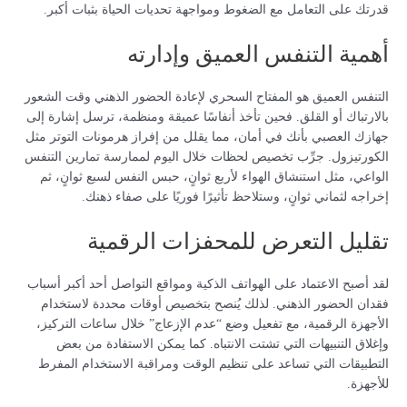
قدرتك على التعامل مع الضغوط ومواجهة تحديات الحياة بثبات أكبر.
أهمية التنفس العميق وإدارته
التنفس العميق هو المفتاح السحري لإعادة الحضور الذهني وقت الشعور
بالارتباك أو القلق. فحين تأخذ أنفاسًا عميقة ومنظمة، ترسل إشارة إلى
جهازك العصبي بأنك في أمان، مما يقلل من إفراز هرمونات التوتر مثل
الكورتيزول. جرِّب تخصيص لحظات خلال اليوم لممارسة تمارين التنفس
الواعي، مثل استنشاق الهواء لأربع ثوانٍ، حبس النفس لسبع ثوانٍ، ثم
إخراجه لثماني ثوانٍ، وستلاحظ تأثيرًا فوريًا على صفاء ذهنك.
تقليل التعرض للمحفزات الرقمية
لقد أصبح الاعتماد على الهواتف الذكية ومواقع التواصل أحد أكبر أسباب
فقدان الحضور الذهني. لذلك يُنصح بتخصيص أوقات محددة لاستخدام
الأجهزة الرقمية، مع تفعيل وضع “عدم الإزعاج” خلال ساعات التركيز،
وإغلاق التنبيهات التي تشتت الانتباه. كما يمكن الاستفادة من بعض
التطبيقات التي تساعد على تنظيم الوقت ومراقبة الاستخدام المفرط
للأجهزة.