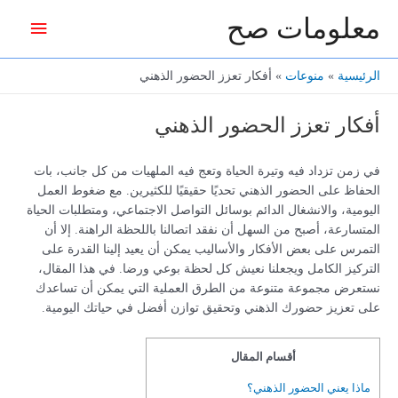
خطي
معلومات صح
القائمة
لى
لمحتوى
الرئيس
الرئيسية
منوعات
أفكار تعزز الحضور الذهني
أفكار تعزز الحضور الذهني
في زمن تزداد فيه وتيرة الحياة وتعج فيه الملهيات من كل جانب، بات
الحفاظ على الحضور الذهني تحديًا حقيقيًا للكثيرين. مع ضغوط العمل
اليومية، والانشغال الدائم بوسائل التواصل الاجتماعي، ومتطلبات الحياة
المتسارعة، أصبح من السهل أن نفقد اتصالنا باللحظة الراهنة. إلا أن
التمرس على بعض الأفكار والأساليب يمكن أن يعيد إلينا القدرة على
التركيز الكامل ويجعلنا نعيش كل لحظة بوعي ورضا. في هذا المقال،
نستعرض مجموعة متنوعة من الطرق العملية التي يمكن أن تساعدك
على تعزيز حضورك الذهني وتحقيق توازن أفضل في حياتك اليومية.
أقسام المقال
ماذا يعني الحضور الذهني؟