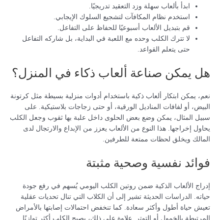
ابدأ بألعاب سهلة وزد التعقيد تدريجيًا.
استخدم نظام المكافآت لتشجيع السلوك الإيجابي.
قم بتبديل الألعاب أسبوعيًا للحفاظ على التفاعل.
لا تترك الكلب وحده مع اللعبة في البداية، بل شاركه التفاعل
حتى يتعلم القواعد.
هل يمكن صناعة ألعاب ذكاء في المنزل؟
نعم، يمكن ابتكار ألعاب ذكية باستخدام أدوات منزلية بسيطة مثل كرتونة
البيض، أو لفافات المناديل الورقية، أو حتى زجاجات بلاستيكية. على
سبيل المثال، يمكن وضع بعض الحلوى داخل علبة بها ثقوب وجعل الكلب
يحاول إخراجها. هذا النوع من الألعاب يعزز من الإبداع والارتجال لدى
المالك ويخلق لحظات ممتعة للطرفين.
فوائد نفسية وصحية مثبتة
إدراج الألعاب الذكية ضمن روتين الكلب اليومي يُسهم في رفع جودة
حياته. الدراسات الحديثة تشير إلى أن الكلاب التي تنال تحديات عقلية
تعيش حياة أطول وأكثر سعادة. كما تنخفض احتمالات إصابتها بالأمراض
المرتبطة بالخمول أو التوتر. علاوة على ذلك، يصبح الكلب أكثر توازنًا