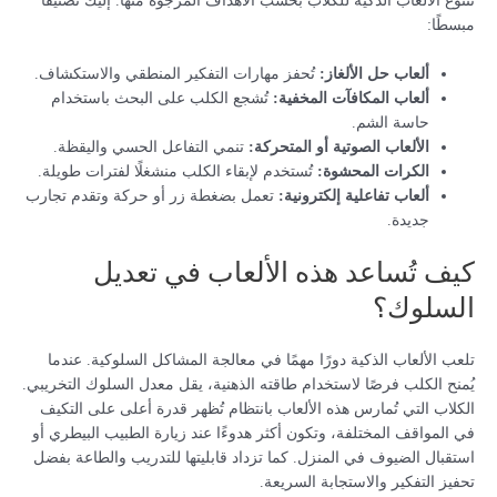
تتنوع الألعاب الذكية للكلاب بحسب الأهداف المرجوة منها. إليك تصنيفًا
مبسطًا:
ألعاب حل الألغاز:
تُحفز مهارات التفكير المنطقي والاستكشاف.
ألعاب المكافآت المخفية:
تُشجع الكلب على البحث باستخدام
حاسة الشم.
الألعاب الصوتية أو المتحركة:
تنمي التفاعل الحسي واليقظة.
الكرات المحشوة:
تُستخدم لإبقاء الكلب منشغلًا لفترات طويلة.
ألعاب تفاعلية إلكترونية:
تعمل بضغطة زر أو حركة وتقدم تجارب
جديدة.
كيف تُساعد هذه الألعاب في تعديل
السلوك؟
تلعب الألعاب الذكية دورًا مهمًا في معالجة المشاكل السلوكية. عندما
يُمنح الكلب فرصًا لاستخدام طاقته الذهنية، يقل معدل السلوك التخريبي.
الكلاب التي تُمارس هذه الألعاب بانتظام تُظهر قدرة أعلى على التكيف
في المواقف المختلفة، وتكون أكثر هدوءًا عند زيارة الطبيب البيطري أو
استقبال الضيوف في المنزل. كما تزداد قابليتها للتدريب والطاعة بفضل
تحفيز التفكير والاستجابة السريعة.