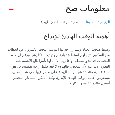
خطي
معلومات صح
القائمة
لى
لمحتوى
الرئيس
الرئيسية
منوعات
أهمية الوقت الهادئ للإبداع
أهمية الوقت الهادئ للإبداع
وسط صخب الحياة وتسارع أحداثها اليومية، يبحث الكثيرون عن لحظات
من السكون تتيح لهم استعادة توازنهم وترتيب أفكارهم. ورغم أن هذه
اللحظات قد تبدو بسيطة أو عابرة، إلا أن لها تأثيرًا بالغ الأهمية على
القدرة الإبداعية لأي شخص. فالهدوء لا يُعد فقط راحة نفسية، بل هو
حالة عقلية منتجة تفتح أبواب الإبداع على مصراعيها. في هذا المقال،
نستعرض أهمية الوقت الهادئ للإبداع، وكيف يمكن استثماره لتحقيق
أقصى فائدة عقلية وابتكارية.