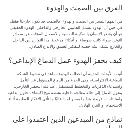
الفرق بين الصمت والهدوء
من المهم التمييز بين الصمت والهدوء؛ فالصمت قد يكون خارجيًا فقط،
في حين أن الهدوء يشمل الجانبين الخارجي والداخلي. الهدوء الحقيقي
هو أن يشعر الإنسان بالسكينة النفسية والانفصال المؤقت عن مصادر
التوتر، سواء كانت ضوضاء أو أفكارًا مزعجة. هذا التوازن بين الداخل
والخارج يشكل بيئة خصبة للتفكير العميق والإبداع الصادق.
كيف يحفز الهدوء عمل الدماغ الإبداعي؟
أثبتت الأبحاث الحديثة أن لحظات الهدوء تساعد في تنشيط الشبكة
الدماغية الافتراضية، وهي الجزء من الدماغ المسؤول عن التأمل
واستدعاء الذكريات والتخطيط للمستقبل. عند قلة التحفيز الخارجي،
يتحول الدماغ إلى حالة معالجة داخلية نشطة تتيح اكتشاف حلول إبداعية
واستنتاجات فريدة. هذا ما يفسر لماذا غالبًا ما تأتي الأفكار العظيمة أثناء
الاستحمام أو التنزه الهادئ.
نماذج من المبدعين الذين اعتمدوا على