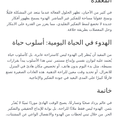
المعقدة
في كثير من الأحيان، تظهر الحلول الفعالة عندما نبتعد عن المشكلة قليلًا
ونمنح عقولنا مساحة للتفكير غير المباشر. الهدوء يسمح بظهور أفكار
جديدة لا تخضع لنمط التفكير التقليدي، مما يعزز من القدرة على الابتكار
وحل المعضلات بطريقة خلاقة.
الهدوء في الحياة اليومية: أسلوب حياة
من المفيد أن يُنظر إلى الهدوء ليس كاستراحة عابرة، بل كأسلوب حياة
يُعتمد عليه لتوازن نفسي وإبداع مستمر. تبني هذا الأسلوب يبدأ بقرارات
بسيطة، مثل بدء اليوم بدون هاتف، أو تخصيص مكان هادئ في المنزل
للانعزال، أو تحديد وقت معين للراحة الذهنية. هذه العادات الصغيرة تصنع
فارقًا كبيرًا على المدى البعيد في جودة التفكير والإنتاجية.
خاتمة
في عالم يزداد صخبًا وتسارعًا، يصبح الوقت الهادئ موردًا ثمينًا لا يُقدّر
بثمن. الهدوء ليس فقط ملاذًا للراحة، بل بوابة للإبداع الحقيقي والتفكير
الحر. من خلال تبني لحظات من الهدوء والانفصال الواعي عن المشتتات،