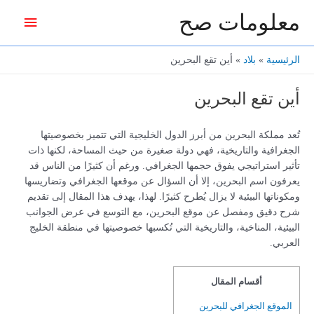
خطي
معلومات صح
القائمة
لى
لمحتوى
الرئيس
الرئيسية
بلاد
أين تقع البحرين
أين تقع البحرين
تُعد مملكة البحرين من أبرز الدول الخليجية التي تتميز بخصوصيتها
الجغرافية والتاريخية، فهي دولة صغيرة من حيث المساحة، لكنها ذات
تأثير استراتيجي يفوق حجمها الجغرافي. ورغم أن كثيرًا من الناس قد
يعرفون اسم البحرين، إلا أن السؤال عن موقعها الجغرافي وتضاريسها
ومكوناتها البيئية لا يزال يُطرح كثيرًا. لهذا، يهدف هذا المقال إلى تقديم
شرح دقيق ومفصل عن موقع البحرين، مع التوسع في عرض الجوانب
البيئية، المناخية، والتاريخية التي تُكسبها خصوصيتها في منطقة الخليج
العربي.
أقسام المقال
الموقع الجغرافي للبحرين