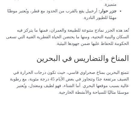
متميزة.
جزر حوار:
أرخبيل يقع بالقرب من الحدود مع قطر، ويُعتبر موطنًا
مهمًا للطيور النادرة.
تُعد هذه الجزر نماذج متنوعة للطبيعة والعمران، فمنها ما يتركز فيه
السكان والبنية التحتية، ومنها ما يحتضن الحياة الفطرية الغنية التي تسعى
الحكومة للحفاظ عليها ضمن جهودها البيئية.
المناخ والتضاريس في البحرين
تتمتع البحرين بمناخ صحراوي قاسي، حيث تكون درجات الحرارة في
الصيف مرتفعة جدًا وتتجاوز في بعض الأيام 45 درجة مئوية، مع رطوبة
عالية بسبب موقعها البحري. أما الشتاء، فهو لطيف ومعتدل، ويُعتبر
موسمًا مثاليًا للسياحة والأنشطة الخارجية.