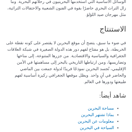
الوسائل الأساسية التي استخدمها البحرينيون في رحلاتهم البحرية. وما
زال التراث البحري حاضرًا بقوة في الفنون الشعبية والاحتفالات التراثية،
مثل مهرجان صيد اللؤلؤ.
الاستنتاج
في ضوء ما سبق، يتضح أن موقع البحرين لا يقتصر على كونه نقطة على
الخريطة، بل هو مفتاح لفهم دور هذه الدولة الصغيرة في شبكة العلاقات
الجغرافية والسياسية والاقتصادية. من جزرها المتنوعة، إلى مناخها
وتضاريسها، ومن ارتباطها التاريخي بالبحر إلى مساهمتها في الأمن
الإقليمي، تُجسد البحرين نموذجًا فريدًا لدولة جمعت بين الماضي
والحاضر في آنٍ واحد. ويظل موقعها الجغرافي ركيزة أساسية لفهم
طبيعتها ودورها في العالم.
شاهد أيضاً:
مساحة البحرين
بماذا تشتهر البحرين
معلومات عن البحرين
السياحة في البحرين