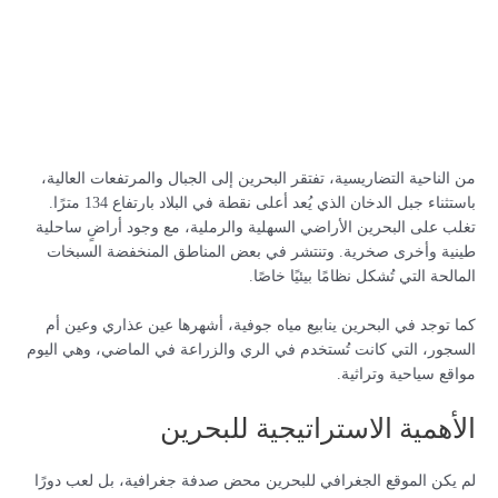
من الناحية التضاريسية، تفتقر البحرين إلى الجبال والمرتفعات العالية،
باستثناء جبل الدخان الذي يُعد أعلى نقطة في البلاد بارتفاع 134 مترًا.
تغلب على البحرين الأراضي السهلية والرملية، مع وجود أراضٍ ساحلية
طينية وأخرى صخرية. وتنتشر في بعض المناطق المنخفضة السبخات
المالحة التي تُشكل نظامًا بيئيًا خاصًا.
كما توجد في البحرين ينابيع مياه جوفية، أشهرها عين عذاري وعين أم
السجور، التي كانت تُستخدم في الري والزراعة في الماضي، وهي اليوم
مواقع سياحية وتراثية.
الأهمية الاستراتيجية للبحرين
لم يكن الموقع الجغرافي للبحرين محض صدفة جغرافية، بل لعب دورًا