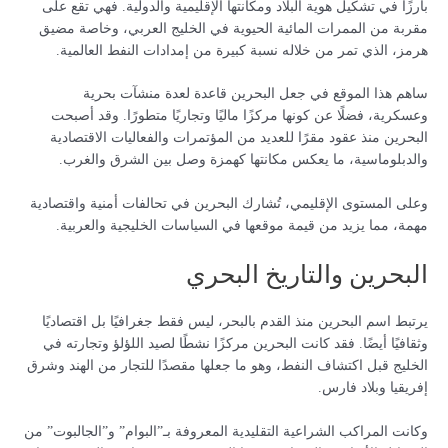
بارزًا في تشكيل هوية البلاد ومكانتها الإقليمية والدولية. فهي تقع على
مقربة من الممرات المائية الحيوية في الخليج العربي، وخاصة مضيق
هرمز، الذي تمر من خلاله نسبة كبيرة من إمدادات النفط العالمية.
ساهم هذا الموقع في جعل البحرين قاعدة لعدة منشآت بحرية
وعسكرية، فضلًا عن كونها مركزًا ماليًا وتجاريًا متطورًا. وقد أصبحت
البحرين منذ عقود مقرًا للعديد من المؤتمرات والفعاليات الاقتصادية
والدبلوماسية، ما يعكس مكانتها كهمزة وصل بين الشرق والغرب.
وعلى المستوى الإقليمي، تُشارك البحرين في تحالفات أمنية واقتصادية
مهمة، مما يزيد من قيمة موقعها في السياسات الخليجية والعربية.
البحرين والتاريخ البحري
يرتبط اسم البحرين منذ القدم بالبحر، ليس فقط جغرافيًا بل اقتصاديًا
وثقافيًا أيضًا. فقد كانت البحرين مركزًا نشطًا لصيد اللؤلؤ وتجارته في
الخليج قبل اكتشاف النفط، وهو ما جعلها مقصدًا للتجار من الهند وشرق
إفريقيا وبلاد فارس.
وكانت المراكب الشراعية التقليدية المعروفة بـ”البوام” و”الجالبوت” من