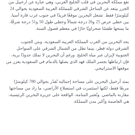
تقع مملكة البحرين في قلب الخليج العربي، وهي عبارة عن أرخبيل من
الجزر يبتعد عن الساحل الشرقي للمملكة العربية السعودية بحوالي 24
كيلومترًا فقط. تشغل البحرين موقعًا فريدًا في جنوب غرب قارة آسيا،
بين خطي عرض 25 و26 درجة شمالاً وخطي طول 50 و51 درجة شرقًا،
ما يمنحها طقسًا صحراويًا حارًا في معظم فصول السنة.
يحد البحرين من الغرب المملكة العربية السعودية، ومن الجنوب
الشرقي دولة قطر، بينما تطل من الشمال الشرقي على السواحل
الجنوبية لإيران عبر مياه الخليج. ورغم أن البحرين لا تملك حدودًا برية،
فإن ارتباطها بجسر الملك فهد الذي يصلها بالدمام في السعودية يعزز من
موقعها الاستراتيجي.
يمتد أرخبيل البحرين على مساحة إجمالية تُقدّر بحوالي 780 كيلومترًا
مربعًا فقط، لكنها استثمرت في استصلاح الأراضي، ما زاد من مساحتها
مقارنة بالماضي. وتُعتبر المنامة، الواقعة على جزيرة البحرين الرئيسية،
هي العاصمة وأكبر مدن المملكة.