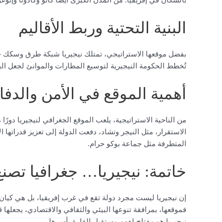
بالسكان في إفريقيا. من المدن الكبرى أيضًا كانو وكادونا وإنوغو
البنية التحتية وربط الأقاليم
بفضل موقعها الاستراتيجي، تمتلك نيجيريا شبكة طرق وسكك حد
تُخطط الحكومة النيجيرية لتوسيع المطارات والموانئ لجعل البل
أهمية الموقع في الأمن والدفا
من الناحية الاستراتيجية، يلعب الموقع الجغرافي لنيجيريا دورًا
الاستقرار، مثل النيجر وتشاد، دفعت الدولة إلى تعزيز قدراتها
المتطرفة مثل جماعة بوكو حرام.
خاتمة: نيجيريا… جغرافيا تصنع
إن نيجيريا ليست مجرد دولة تقع في غرب إفريقيا، بل هي كيان 
فموقعها، بمرافقة تنوعها البيئي والثقافي والاقتصادي، يجعلها ق
نيجيريا هو مفتاح لفهم مستقبل القارة بأسرها.