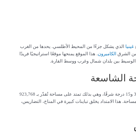
ج
غينيا
الذي يشكل جزءًا من المحيط الأطلسي. يحدها من الغرب
ومن الشرق
الكاميرون
. هذا الموقع يمنحها موقعًا استراتيجيًا فريدًا
ر الوسيط بين بلدان شمال وغرب ووسط القارة.
حة الشاسعة
تقع نيجيريا بين دائرتي عرض 4 و14 درجة شمالًا، وخطي طول 3 و15 درجة شرقًا، وهي بذلك تمتد على مساحة تُقدّر بـ 923,768
مساحة. هذا الامتداد يخلق تباينات كبيرة في المناخ، التضاريس،