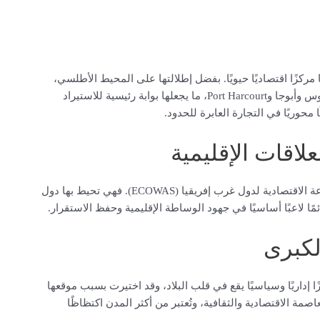
 مركزًا اقتصاديًا حيويًا. بفضل إطلالتها على المحيط الأطلسي،
تمتلك نيجيريا العديد من الموانئ البحرية الكبرى مثل ميناء لاغوس وأبوجا وPort Harcourt، ما يجعلها بوابة رئيسية للاستيراد
محوريًا في التجارة العابرة للحدود.
لاقات الإقليمية
يُعتبر موقع نيجيريا سببًا مباشرًا في دورها القيادي في المجموعة الاقتصادية لدول غرب إفريقيا (ECOWAS). فهي تحيط بها دول
ًا لاعبًا أساسيًا في جهود الوساطة الإقليمية وحفظ الاستقرار.
لكبرى
 إداريًا وسياسيًا يقع في قلب البلاد، وقد اختيرت بسبب موقعها
مة الاقتصادية والثقافية، وتُعتبر من أكثر المدن اكتظاظًا