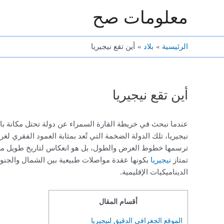
خطي
معلومات صح
لى
لمحتوى
الرئيسية
بلاد
أين تقع نيجيريا
أين تقع نيجيريا
عندما نبحث في خريطة القارة السمراء عن دولة تحتل مكانة بارزة
نيجيريا، تلك الدولة الضخمة التي تُعد بمثابة العمود الفقري لغر
ترسمها خطوط العرض والطول، بل هو انعكاس لتاريخ طويل من ا
تمتاز
نيجيريا
بكونها عقدة مواصلات طبيعية بين الشمال والجنوب
الديناميكيات الإقليمية.
أقسام المقال
الموقع الجغرافي الدقيق لنيجيريا