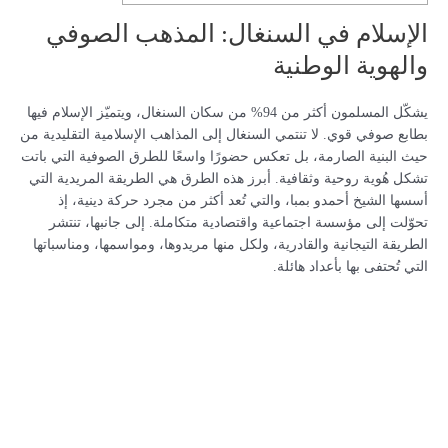
الإسلام في السنغال: المذهب الصوفي
والهوية الوطنية
يشكّل المسلمون أكثر من 94% من سكان السنغال، ويتميّز الإسلام فيها
بطابع صوفي قوي. لا تنتمي السنغال إلى المذاهب الإسلامية التقليدية من
حيث البنية الصارمة، بل تعكس حضورًا واسعًا للطرق الصوفية التي باتت
تشكل هُوية روحية وثقافية. أبرز هذه الطرق هي الطريقة المريدية التي
أسسها الشيخ أحمدو بمبا، والتي تُعد أكثر من مجرد حركة دينية، إذ
تحوّلت إلى مؤسسة اجتماعية واقتصادية متكاملة. إلى جانبها، تنتشر
الطريقة التيجانية والقادرية، ولكل منها مريدوها، ومواسمها، ومناسباتها
التي تُحتفى بها بأعداد هائلة.