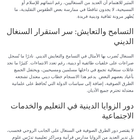
المثير للاهتمام أن العديد من السنغاليين، رغم انتمائهم للإسلام أو
المسيحية، لا يجدون تناقضًا في ممارسة بعض الطقوس التقليدية، ما
يُظهر مرونة ثقافية ودينية فريدة.
التسامح والتعايش: سر استقرار السنغال
الديني
السنغال تُضرب بها الأمثال في التسامح والتعايش الديني. نادرًا ما تُسجل
صراعات على خلفيات طائفية أو دينية، رغم تعدد الانتماءات. كثيرًا ما نجد
عائلات سنغالية تجمع في داخلها مسلمين ومسيحيين، ويحتفل الجميع
بأعياد بعضهم البعض. يدعم هذا الانسجام خطاب ديني معتدل تشجعه
الطرق الصوفية، إضافة إلى سياسات الدولة التي تُحافظ على علمانية
معتدلة تحترم جميع الأديان.
دور الزوايا الدينية في التعليم والخدمات
الاجتماعية
لا يقتصر دور الطرق الصوفية في السنغال على الجانب الروحي فحسب،
بل تدير العديد من الزوايا مدارس قرآنية ومراكز تعليمية تدرّس علوم