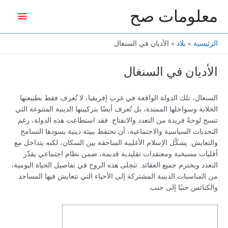
خطي
معلومات صح
القائمة
لى
لمحتوى
الرئيس
الرئيسية
بلاد
الأديان في السنغال
الأديان في السنغال
السنغال، تلك الدولة الواقعة في غرب إفريقيا، لا تُعرف فقط بطبيعتها
الخلابة وسواحلها الممتدة، بل تُعرف أيضًا بتركيبتها الدينية المتنوعة التي
تنسج لوحةً فريدة من التعدد والانفتاح. فقد استطاعت هذه الدولة، رغم
التحديات السياسية والاجتماعية، أن تحتفظ ببيئة دينية يسودها التسامح
والتعايش. يشكّل الإسلام الأغلبية الساحقة بين السكان، لكنه يتداخل مع
أقليات مسيحية ومعتقدات تقليدية قديمة، ضمن نظام اجتماعي يقدّر
التعدد ويحترم جميع العقائد. تتجلى هذه الروح في تفاصيل الحياة اليومية،
من المناسبات الدينية المشتركة إلى الأحياء التي تتعايش فيها المساجد
والكنائس جنبًا إلى جنب.