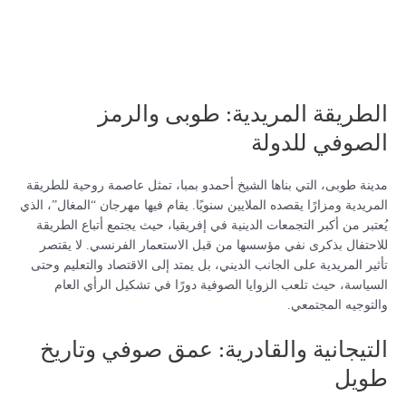
الطريقة المريدية: طوبى والرمز
الصوفي للدولة
مدينة طوبى، التي بناها الشيخ أحمدو بمبا، تمثل عاصمة روحية للطريقة
المريدية ومزارًا يقصده الملايين سنويًا. يقام فيها مهرجان “المغال”، الذي
يُعتبر من أكبر التجمعات الدينية في إفريقيا، حيث يجتمع أتباع الطريقة
للاحتفال بذكرى نفي مؤسسها من قبل الاستعمار الفرنسي. لا يقتصر
تأثير المريدية على الجانب الديني، بل يمتد إلى الاقتصاد والتعليم وحتى
السياسة، حيث تلعب الزوايا الصوفية دورًا في تشكيل الرأي العام
والتوجيه المجتمعي.
التيجانية والقادرية: عمق صوفي وتاريخ
طويل