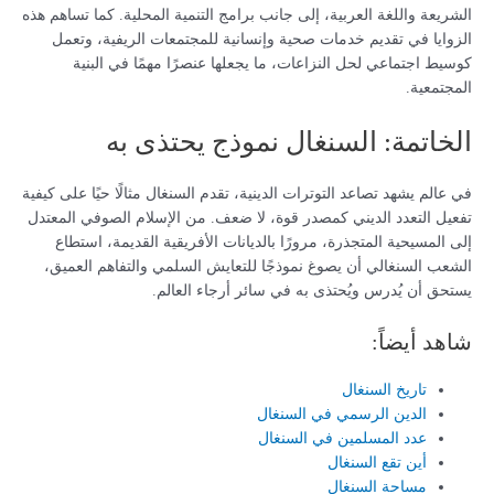
الشريعة واللغة العربية، إلى جانب برامج التنمية المحلية. كما تساهم هذه
الزوايا في تقديم خدمات صحية وإنسانية للمجتمعات الريفية، وتعمل
كوسيط اجتماعي لحل النزاعات، ما يجعلها عنصرًا مهمًا في البنية
المجتمعية.
الخاتمة: السنغال نموذج يحتذى به
في عالم يشهد تصاعد التوترات الدينية، تقدم السنغال مثالًا حيًا على كيفية
تفعيل التعدد الديني كمصدر قوة، لا ضعف. من الإسلام الصوفي المعتدل
إلى المسيحية المتجذرة، مرورًا بالديانات الأفريقية القديمة، استطاع
الشعب السنغالي أن يصوغ نموذجًا للتعايش السلمي والتفاهم العميق،
يستحق أن يُدرس ويُحتذى به في سائر أرجاء العالم.
شاهد أيضاً:
تاريخ السنغال
الدين الرسمي في السنغال
عدد المسلمين في السنغال
أين تقع السنغال
مساحة السنغال