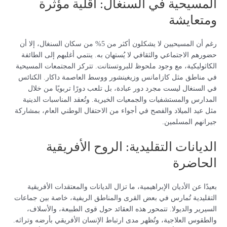
المسيحية في السنغال: أقلية مؤثرة
ومتعايشة
رغم أن المسيحيين لا يشكلون أكثر من 5% من سكان السنغال، إلا أن
حضورهم الاجتماعي والثقافي لا يُستهان به. ينتمي أغلبهم إلى الطائفة
الكاثوليكية، مع وجود ملحوظ للبروتستانت. تتركز المجتمعات المسيحية
في مناطق مثل كازامانس وزيغينشور ووسط العاصمة داكار. الكنائس
في السنغال ليست مجرد دور عبادة، بل تلعب دورًا تربويًا من خلال
المدارس والمستشفيات والجمعيات الخيرية. وتُعقد المناسبات الدينية
مثل عيد الميلاد والفصح في أجواء من الاحتفال الوطني العام، بمشاركة
جيرانهم المسلمين.
الديانات التقليدية: الروح الأفريقية
الحاضرة
بعيدًا عن الأديان الإبراهيمية، ما تزال الديانات والمعتقدات الأفريقية
التقليدية تُمارس في بعض القرى والمناطق الريفية، خاصة بين جماعات
السيرير والديولا. تتمحور هذه العقائد حول قوى الطبيعة، والأسلاف،
والطقوس العلاجية، وتُظهر مدى ارتباط الإنسان الأفريقي بأرضه وتراثه.