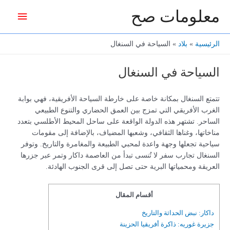
خطي
معلومات صح
القائمة
لى
لمحتوى
الرئيس
الرئيسية
بلاد
السياحة في السنغال
السياحة في السنغال
تتمتع السنغال بمكانة خاصة على خارطة السياحة الأفريقية، فهي بوابة
الغرب الأفريقي التي تمزج بين العمق الحضاري والتنوع الطبيعي
الساحر. تشتهر هذه الدولة الواقعة على ساحل المحيط الأطلسي بتعدد
مناخاتها، وغناها الثقافي، وشعبها المضياف، بالإضافة إلى مقومات
سياحية تجعلها وجهة واعدة لمحبي الطبيعة والمغامرة والتاريخ. وتوفر
السنغال تجارب سفر لا تُنسى تبدأ من العاصمة داكار وتمر عبر جزرها
العريقة ومحمياتها البرية حتى تصل إلى قرى الجنوب الهادئة.
أقسام المقال
داكار: نبض الحداثة والتاريخ
جزيرة غوريه: ذاكرة أفريقيا الحزينة