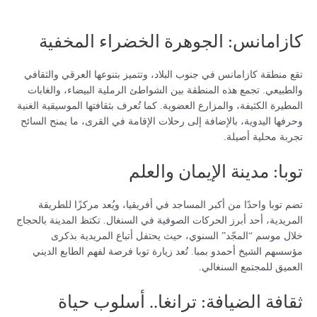
كازامانس: الجوهرة الخضراء المخفية
تقع منطقة كازامانس في جنوب البلاد، وتتميز بتنوعها العرقي والثقافي
والطبيعي. تجمع هذه المنطقة بين الشواطئ الرملية البيضاء، والغابات
المطيرة الكثيفة، والمزارع العضوية. كما تُعرف بثقافتها الموسيقية الغنية
وحرفها اليدوية، بالإضافة إلى رحلات الإقامة في القرى، ما يمنح السائح
تجربة محلية أصيلة.
توبا: مدينة الإيمان والعلم
تضم توبا واحدًا من أكبر المساجد في أفريقيا، ويُعد مركزًا للطريقة
المريدية، أحد أبرز الحركات الصوفية في السنغال. تكتظ المدينة بالحجاج
خلال موسم “المجّد” السنوي، حيث يحتفل أتباع المريدية بذكرى
مؤسسهم الشيخ أحمدو بمبا. تُعد زيارة توبا فرصة لفهم الطابع الديني
العميق للمجتمع السنغالي.
ثقافة الضيافة: ترانغا.. أسلوب حياة