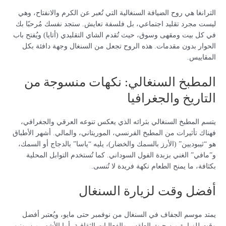
الترانغا هي روح الضيافة السنغالية التي تُعبر عن الكرم والانفتاح، وهي
ليست مجرد تقليد اجتماعي، بل فلسفة تعايش. ستجد نفسك مُرحبًا بك
في كل بيت ومقهى وسوق، حيث تُقدم الشاي التقليدي (أتايا) ويُفتح باب
الحوار بدون مقدمات. هذه الروح تجعل من السنغال وجهة دافئة بكل
المقاييس.
المطبخ السنغالي: نكهات منسوجة من
التاريخ والجغرافيا
يتسم المطبخ السنغالي بثرائه الذي يعكس تنوعه العرقي والجغرافي،
فهناك تأثيرات من المطبخ الفرنسي، الموريتاني، والمالي. أشهر الأطباق
هو “ثيبوديين” (الأرز بالسمك والخضار)، يليه “ياسا” بالدجاج أو السمك،
و”مافي” الغني بزبدة الفول السوداني. كما تُستخدم التوابل المحلية
بكثافة، ما يمنح الطعام نكهة فريدة لا تُنسى.
أفضل وقت لزيارة السنغال
يمتد موسم الجفاف في السنغال من نوفمبر حتى مايو، ويُعتبر أفضل
وقت للزيارة من حيث الطقس والفعاليات الثقافية. أما الأشهر من يونيو