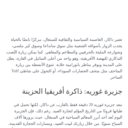
تعتبر داكار، العاصمة السياسية والثقافية للسنغال، مركزًا نابضًا بالحياة
يجذب الزوار بأسواقه الشعبية مثل سوق سانداجا وسوق كير ملسي،
وشوارعه المليئة بالحرفيين والمطاعم والمقاهي. كما يمكن زيارة النُصب
التذكاري للنهضة الأفريقية، وهو واحد من أعلى التماثيل في القارة، يطل
على المدينة ويوفر مناظر بانورامية خلابة. تتنوع الأنشطة بين زيارة
المتاحف مثل متحف الحضارات السوداء، أو التجول على شاطئ Yoff
الساحر.
جزيرة غوريه: ذاكرة أفريقيا الحزينة
تبعد جزيرة غوريه 20 دقيقة فقط بالقارب عن داكار، لكنها تحمل في
طياتها قرونًا من التاريخ المؤلم لتجارة العبيد. رغم ذلك، فإن الجزيرة
اليوم تُعد أحد أبرز المعالم السياحية في السنغال، حيث يزورها آلاف
السياح سنويًا. من خلال زيارتك لبيت العبيد، ومسارات الحجارة القديمة،