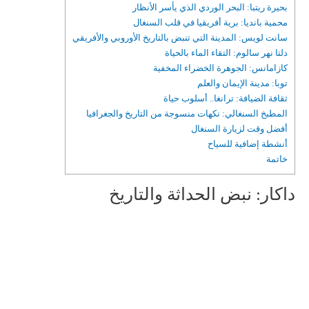
بحيرة ريتبا: البحر الوردي الذي يأسر الأنظار
محمية بانديا: برية أفريقيا في قلب السنغال
سانت لويس: المدينة التي تنبض بالتاريخ الأوروبي والأفريقي
دلتا نهر سالوم: التقاء الماء بالحياة
كازامانس: الجوهرة الخضراء المخفية
توبا: مدينة الإيمان والعلم
ثقافة الضيافة: ترانغا.. أسلوب حياة
المطبخ السنغالي: نكهات منسوجة من التاريخ والجغرافيا
أفضل وقت لزيارة السنغال
أنشطة إضافية للسياح
خاتمة
داكار: نبض الحداثة والتاريخ