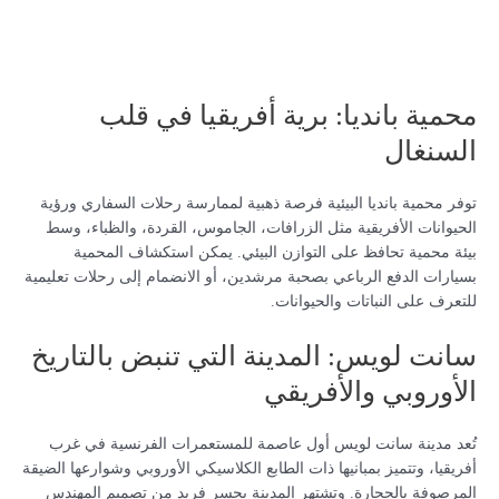
محمية بانديا: برية أفريقيا في قلب
السنغال
توفر محمية بانديا البيئية فرصة ذهبية لممارسة رحلات السفاري ورؤية
الحيوانات الأفريقية مثل الزرافات، الجاموس، القردة، والظباء، وسط
بيئة محمية تحافظ على التوازن البيئي. يمكن استكشاف المحمية
بسيارات الدفع الرباعي بصحبة مرشدين، أو الانضمام إلى رحلات تعليمية
للتعرف على النباتات والحيوانات.
سانت لويس: المدينة التي تنبض بالتاريخ
الأوروبي والأفريقي
تُعد مدينة سانت لويس أول عاصمة للمستعمرات الفرنسية في غرب
أفريقيا، وتتميز بمبانيها ذات الطابع الكلاسيكي الأوروبي وشوارعها الضيقة
المرصوفة بالحجارة. وتشتهر المدينة بجسر فريد من تصميم المهندس