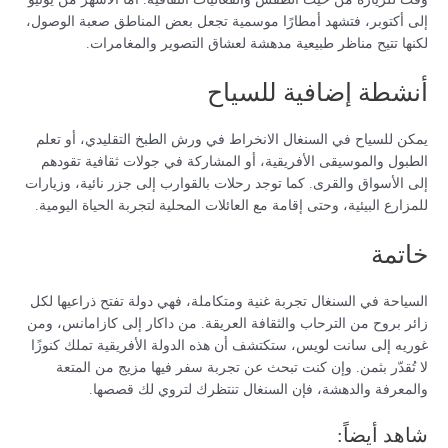
إلى أكتوبر، فتشهد أمطارًا موسمية تجعل بعض المناطق صعبة الوصول،
لكنها تتيح مناظر طبيعية مدهشة لعشاق التصوير والمغامرات.
أنشطة إضافية للسياح
يمكن للسياح في السنغال الانخراط في ورش الطبخ التقليدي، أو تعلم
الطبول والموسيقى الأفريقية، أو المشاركة في جولات ثقافية تقودهم
إلى الأسواق والقرى. كما توجد رحلات بالقوارب إلى جزر نائية، وزيارات
للمزارع البيئية، وحتى إقامة مع العائلات المحلية لتجربة الحياة اليومية.
خاتمة
السياحة في السنغال تجربة غنية ومتكاملة، فهي دولة تفتح ذراعيها لكل
زائر بروح من الترحاب والثقافة العريقة. من داكار إلى كازامانس، ومن
غوريه إلى سانت لويس، ستكتشف أن هذه الدولة الأفريقية تملك كنوزًا
لا تُقدّر بثمن. وإن كنت تبحث عن تجربة سفر فيها مزيج من المتعة
والمعرفة والدهشة، فإن السنغال تنتظرك لتروي لك قصصها.
شاهد أيضاً: