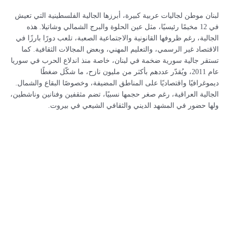
لبنان موطن لجاليات عربية كبيرة، أبرزها الجالية الفلسطينية التي تعيش
في 12 مخيمًا رئيسيًا، مثل عين الحلوة والبرج الشمالي وشاتيلا. هذه
الجالية، رغم ظروفها القانونية والاجتماعية الصعبة، تلعب دورًا بارزًا في
الاقتصاد غير الرسمي، والتعليم المهني، وبعض المجالات الثقافية. كما
تستقر جالية سورية ضخمة في لبنان، خاصة منذ اندلاع الحرب في سوريا
عام 2011، ويُقدّر عددهم بأكثر من مليون نازح، ما شكّل ضغطًا
ديموغرافيًا واقتصاديًا على المناطق المضيفة، وخصوصًا البقاع والشمال.
الجالية العراقية، رغم صغر حجمها نسبيًا، تضم مثقفين وفنانين وناشطين،
ولها حضور في المشهد الديني والثقافي الشيعي في بيروت.