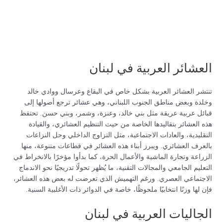
العشائر العربية في لبنان
تنتشر العشائر العربية بشكل خاص في البقاع وعرسال ووادي خالد
وخلدة وبعض مناطق الجنوب اللبناني، وهي عشائر ترجع أصولها إلى
قبائل عربية عريقة مثل بني خالد، وعنزة، وشمر، وبني حسن. تحتفظ
هذه العشائر بتقاليدها الخاصة من حيث التنظيم العشائري، والقيادة
التقليدية، والعادات الاجتماعية، مثل التزاوج الداخلي وحل النزاعات
بالعرف العشائري. ويبرز أبناء هذه العشائر في قطاعات متنوعة، منها
الزراعة وتجارة الماشية والأعمال الحرة، كما بدأوا مؤخرًا بالانخراط في
التعليم الجامعي والمجالات التقنية، ما يُظهر تحولًا تدريجيًا نحو الاندماج
الاجتماعي العصري. ورغم التهميش الذي تعرضت له بعض هذه العشائر،
فإن لها وزنًا انتخابيًا ملحوظًا، خاصة في الدوائر ذات الأغلبية السنية.
الجاليات العربية في لبنان