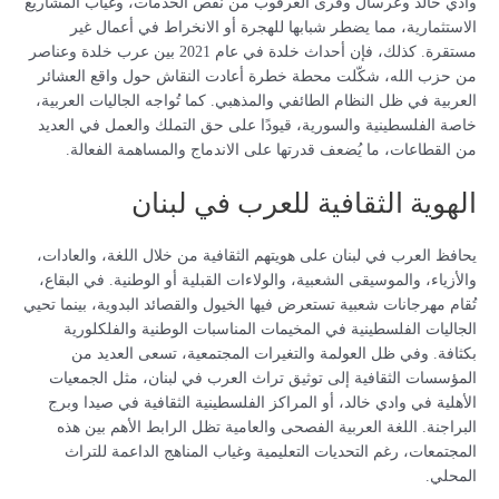
وادي خالد وعرسال وقرى العرقوب من نقص الخدمات، وغياب المشاريع
الاستثمارية، مما يضطر شبابها للهجرة أو الانخراط في أعمال غير
مستقرة. كذلك، فإن أحداث خلدة في عام 2021 بين عرب خلدة وعناصر
من حزب الله، شكّلت محطة خطرة أعادت النقاش حول واقع العشائر
العربية في ظل النظام الطائفي والمذهبي. كما تُواجه الجاليات العربية،
خاصة الفلسطينية والسورية، قيودًا على حق التملك والعمل في العديد
من القطاعات، ما يُضعف قدرتها على الاندماج والمساهمة الفعالة.
الهوية الثقافية للعرب في لبنان
يحافظ العرب في لبنان على هويتهم الثقافية من خلال اللغة، والعادات،
والأزياء، والموسيقى الشعبية، والولاءات القبلية أو الوطنية. في البقاع،
تُقام مهرجانات شعبية تستعرض فيها الخيول والقصائد البدوية، بينما تحيي
الجاليات الفلسطينية في المخيمات المناسبات الوطنية والفلكلورية
بكثافة. وفي ظل العولمة والتغيرات المجتمعية، تسعى العديد من
المؤسسات الثقافية إلى توثيق تراث العرب في لبنان، مثل الجمعيات
الأهلية في وادي خالد، أو المراكز الفلسطينية الثقافية في صيدا وبرج
البراجنة. اللغة العربية الفصحى والعامية تظل الرابط الأهم بين هذه
المجتمعات، رغم التحديات التعليمية وغياب المناهج الداعمة للتراث
المحلي.