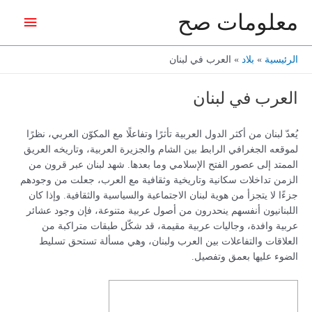
خطي
معلومات صح
القائمة
لى
لمحتوى
الرئيس
الرئيسية
بلاد
العرب في لبنان
العرب في لبنان
يُعدّ لبنان من أكثر الدول العربية تأثرًا وتفاعلًا مع المكوّن العربي، نظرًا
لموقعه الجغرافي الرابط بين الشام والجزيرة العربية، وتاريخه العريق
الممتد إلى عصور الفتح الإسلامي وما بعدها. شهد لبنان عبر قرون من
الزمن تداخلات سكانية وتاريخية وثقافية مع العرب، جعلت من وجودهم
جزءًا لا يتجزأ من هوية لبنان الاجتماعية والسياسية والثقافية. وإذا كان
اللبنانيون أنفسهم ينحدرون من أصول عربية متنوعة، فإن وجود عشائر
عربية وافدة، وجاليات عربية مقيمة، قد شكّل طبقات متراكبة من
العلاقات والتفاعلات بين العرب ولبنان، وهي مسألة تستحق تسليط
الضوء عليها بعمق وتفصيل.