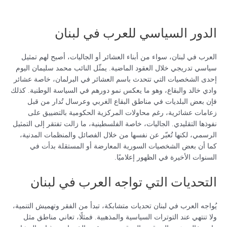
الدور السياسي للعرب في لبنان
العرب في لبنان، سواء من أبناء العشائر أو الجاليات، أصبح لهم تمثيل
سياسي تدريجي خلال العقود الماضية. يمثّل النائب محمد سليمان اليوم
إحدى الشخصيات التي تتحدث باسم العشائر في البرلمان، خاصة عشائر
وادي خالد والبقاع، وهو ما يعكس نمو دورهم في السياسة الوطنية. كذلك
فإن بعض البلديات في مناطق البقاع الغربي وعرسال تُدار من قبل
زعامات عشائرية، رغم محاولات المركزية الحكومية بالتضييق على
نفوذها التقليدي. الجاليات، خاصة الفلسطينية، ما زالت تفتقر إلى التمثيل
الرسمي، لكنها تُعبّر عن نفسها من خلال الفصائل والمنظمات المدنية،
كما أن بعض الشخصيات السورية المعارضة أو المستقلة بدأت في
السنوات الأخيرة في الظهور إعلاميًا.
التحديات التي تواجه العرب في لبنان
يُواجه العرب في لبنان تحديات متشابكة، تبدأ من الفقر وتهميش التنمية،
ولا تنتهي عند التوترات السياسية والمذهبية. فمثلًا، تعاني مناطق مثل