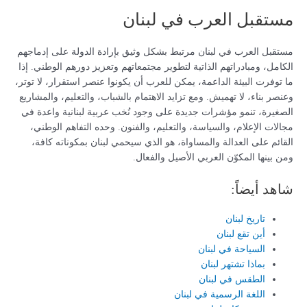
مستقبل العرب في لبنان
مستقبل العرب في لبنان مرتبط بشكل وثيق بإرادة الدولة على إدماجهم
الكامل، ومبادراتهم الذاتية لتطوير مجتمعاتهم وتعزيز دورهم الوطني. إذا
ما توفرت البيئة الداعمة، يمكن للعرب أن يكونوا عنصر استقرار، لا توتر،
وعنصر بناء، لا تهميش. ومع تزايد الاهتمام بالشباب، والتعليم، والمشاريع
الصغيرة، تنمو مؤشرات جديدة على وجود نُخب عربية لبنانية واعدة في
مجالات الإعلام، والسياسة، والتعليم، والفنون. وحده التفاهم الوطني،
القائم على العدالة والمساواة، هو الذي سيحمي لبنان بمكوناته كافة،
ومن بينها المكوّن العربي الأصيل والفعال.
شاهد أيضاً:
تاريخ لبنان
أين تقع لبنان
السياحة في لبنان
بماذا تشتهر لبنان
الطقس في لبنان
اللغة الرسمية في لبنان