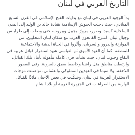
التاريخ العربي في لبنان
بدأ الوجود العربي في لبنان مع بدايات الفتح الإسلامي في القرن السابع
الميلادي، حيث دخلت الجيوش الإسلامية بقيادة خالد بن الوليد إلى المدن
الساحلية كسيدا وصور، مرورًا بجبيل وبيروت، حتى وصلت إلى طرابلس
وجبال لبنان. امتزج الفاتحون العرب مع سكان لبنان المحليين، من
الموارنة والدروز والسريان، وأثّروا في الحياة الدينية والاجتماعية
للمنطقة. كما أن العهد الأموي ثم العباسي شهد استقرار قبائل عربية في
البقاع وجنوب لبنان، حيث نشأت قرى كاملة مأهولة بأبناء تلك القبائل،
وارتبطت مناطق مثل راشيا وحاصبيا بعمق بالعروبة. وفي العصور
اللاحقة، ولا سيما في العهدين المملوكي والعثماني، تواصلت موجات
الاستقرار العربية في لبنان، وشكّلت في بعض الأحيان ملاذًا للقبائل
الهاربة من الصراعات في الجزيرة العربية أو بلاد الشام.