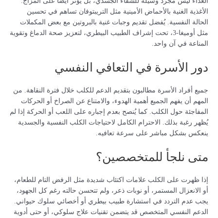
الغذاء ليس مجرد وسيلة للشفاء الجسدي، بل يؤثر أيضًا على المزاج.
الأغذية الغنية بالأحماض الأمينية مثل التريبتوفان تساهم في تحسين
الحالة النفسية. يُفضل تقديم وجبات غنية بالبروتين مع بعض المكملات
مثل أوميغا-3، تحت إشراف الطبيب البيطري، لتعزيز صحة الدماغ وتقوية
المناعة في آن واحد.
دور الأسرة في التعافي النفسي
جميع أفراد الأسرة مطالبون بتقديم الدعم للكلب خلال فترة النقاهة. من
المهم أن يفهم الجميع أهمية الهدوء، والامتناع عن الصراخ أو الحركات
المفاجئة حول الكلب. كما يُنصح بعدم إجباره على اللعب أو الحركة إذا لم
يُظهر رغبة بذلك. الاحترام الكامل لاحتياجات الكلب النفسية والجسدية
ينعكس بشكل مباشر على سرعة تعافيه.
متى نلجأ للمتخصصين؟
إذا ظهرت على الكلب علامات اكتئاب شديدة مثل الرفض التام للطعام،
أو الانعزال المستمر، أو نوبات ذعر، ولم تتحسن حالته رغم كل الجهود،
يجب عدم التردد في استشارة طبيب بيطري أو أخصائي سلوك حيواني.
الدعم النفسي المتخصص قد يتضمن تقنيات علاج سلوكي، أو حتى أدوية