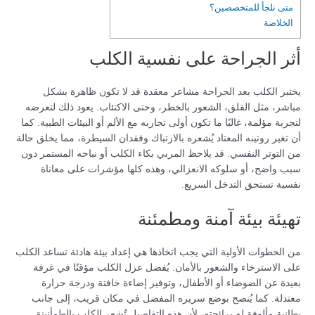
متى نلجأ للمتخصصين؟
الخلاصة
أثر الجراحة على نفسية الكلب
يختبر الكلب بعد الجراحة مشاعر معقدة قد لا تكون ظاهرة بشكل
مباشر، مثل القلق، الشعور بالخطر، وحتى الاكتئاب. يعود ذلك لتعرضه
لتجربة مؤلمة، غالبًا ما تكون أولى تجاربه مع الألم أو البيئات الطبية. كما
أن تغير روتينه المعتاد يُشعره بالارتباك وفقدان السيطرة، مما يخلق حالة
من التوتر النفسي. قد يلاحظ المربي بكاء الكلب أو نباحه المستمر دون
سبب واضح، أو سلوكه الانعزالي، وهذه كلها مؤشرات على معاناة
نفسية تستحق التدخل السريع.
تهيئة بيئة آمنة ومطمئنة
من الخطوات الأولية التي يجب اتخاذها هي إعداد بيئة هادئة تساعد الكلب
على الاسترخاء والشعور بالأمان. يُفضل عزل الكلب مؤقتًا في غرفة
بعيدة عن الضوضاء أو الأطفال، وتوفير إضاءة خافتة ودرجة حرارة
معتدلة. كما يُنصح بوضع سريره المفضل في مكان قريب، إلى جانب
بطانية مألوفة له برائحته، لأن هذه التفاصيل تُشعر الكلب بالطمأنينة.