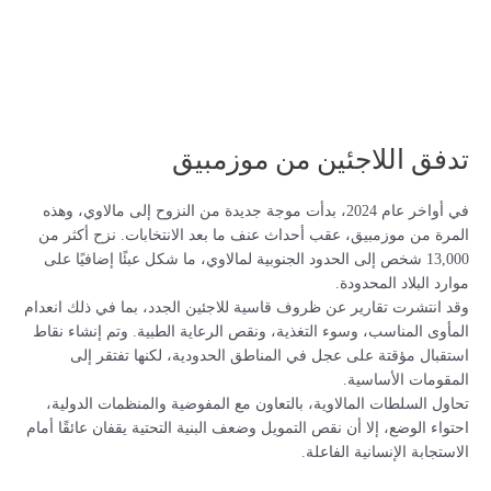
تدفق اللاجئين من موزمبيق
في أواخر عام 2024، بدأت موجة جديدة من النزوح إلى مالاوي، وهذه
المرة من موزمبيق، عقب أحداث عنف ما بعد الانتخابات. نزح أكثر من
13,000 شخص إلى الحدود الجنوبية لمالاوي، ما شكل عبئًا إضافيًا على
موارد البلاد المحدودة.
وقد انتشرت تقارير عن ظروف قاسية للاجئين الجدد، بما في ذلك انعدام
المأوى المناسب، وسوء التغذية، ونقص الرعاية الطبية. وتم إنشاء نقاط
استقبال مؤقتة على عجل في المناطق الحدودية، لكنها تفتقر إلى
المقومات الأساسية.
تحاول السلطات المالاوية، بالتعاون مع المفوضية والمنظمات الدولية،
احتواء الوضع، إلا أن نقص التمويل وضعف البنية التحتية يقفان عائقًا أمام
الاستجابة الإنسانية الفاعلة.