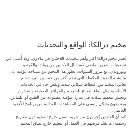
مخيم دزالكا: الواقع والتحديات
يُعتبر مخيم دزالكا أكبر وأهم مخيمات اللاجئين في مالاوي، وقد أُنشئ في
تسعينيات القرن الماضي لاستقبال اللاجئين من رواندا والكونغو
وبوروندي. مع مرور السنوات، تطور هذا المخيم من مساحة مؤقتة إلى
ما يُشبه المدينة المكتظة التي تضم أكثر من خمسين ألف شخص.
يعاني المخيم من اكتظاظ سكاني شديد ونقص حاد في الخدمات
الأساسية مثل الماء الصالح للشرب، والمرافق الصحية، والمدارس.
ويعيش معظم سكانه في منازل مؤقتة مصنوعة من الطين أو القماش،
ويعتمدون بشكل رئيسي على المساعدات الغذائية من برنامج الأغذية
العالمي.
كما أن اللاجئين يُحرمون من حرية التنقل خارج المخيم دون تصاريح
رسمية، ما يقيّد فرصهم في العمل أو التعليم خارج نطاق المخيم.