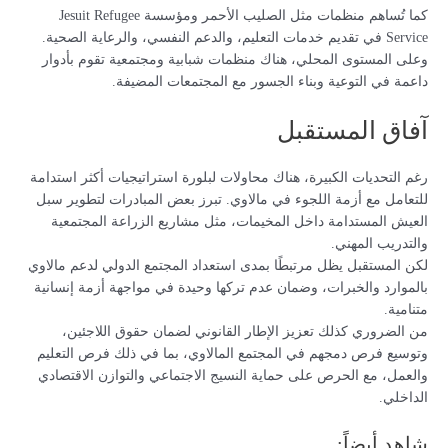
كما تُساهم منظمات مثل الصليب الأحمر ومؤسسة Jesuit Refugee
Service في تقديم خدمات التعليم، والدعم النفسي، والرعاية الصحية.
وعلى المستوى المحلي، هناك منظمات شبابية ومجتمعية تقوم بأدوار
داعمة في التوعية وبناء الجسور مع المجتمعات المضيفة.
آفاق المستقبل
رغم التحديات الكبيرة، هناك محاولات لبلورة استراتيجيات أكثر استدامة
للتعامل مع أزمة اللجوء في مالاوي. تبرز بعض المبادرات لتطوير سبل
العيش المستدامة داخل المخيمات، مثل مشاريع الزراعة المجتمعية
والتدريب المهني.
لكن المستقبل يظل مرتبطًا بمدى استعداد المجتمع الدولي لدعم مالاوي
بالموارد والخبرات، وضمان عدم تركها وحيدة في مواجهة أزمة إنسانية
متنامية.
من الضروري كذلك تعزيز الإطار القانوني لضمان حقوق اللاجئين،
وتوسيع فرص دمجهم في المجتمع المالاوي، بما في ذلك فرص التعليم
والعمل، مع الحرص على حماية النسيج الاجتماعي والتوازن الاقتصادي
الداخلي.
شاهد أيضاً: