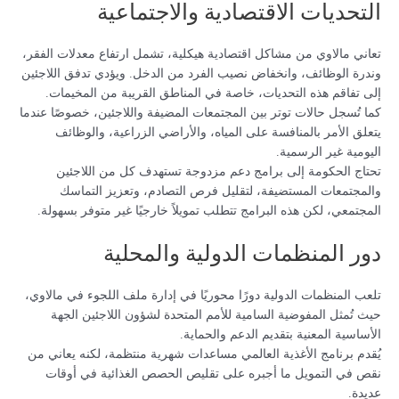
التحديات الاقتصادية والاجتماعية
تعاني مالاوي من مشاكل اقتصادية هيكلية، تشمل ارتفاع معدلات الفقر،
وندرة الوظائف، وانخفاض نصيب الفرد من الدخل. ويؤدي تدفق اللاجئين
إلى تفاقم هذه التحديات، خاصة في المناطق القريبة من المخيمات.
كما تُسجل حالات توتر بين المجتمعات المضيفة واللاجئين، خصوصًا عندما
يتعلق الأمر بالمنافسة على المياه، والأراضي الزراعية، والوظائف
اليومية غير الرسمية.
تحتاج الحكومة إلى برامج دعم مزدوجة تستهدف كل من اللاجئين
والمجتمعات المستضيفة، لتقليل فرص التصادم، وتعزيز التماسك
المجتمعي، لكن هذه البرامج تتطلب تمويلاً خارجيًا غير متوفر بسهولة.
دور المنظمات الدولية والمحلية
تلعب المنظمات الدولية دورًا محوريًا في إدارة ملف اللجوء في مالاوي،
حيث تُمثل المفوضية السامية للأمم المتحدة لشؤون اللاجئين الجهة
الأساسية المعنية بتقديم الدعم والحماية.
يُقدم برنامج الأغذية العالمي مساعدات شهرية منتظمة، لكنه يعاني من
نقص في التمويل ما أجبره على تقليص الحصص الغذائية في أوقات
عديدة.