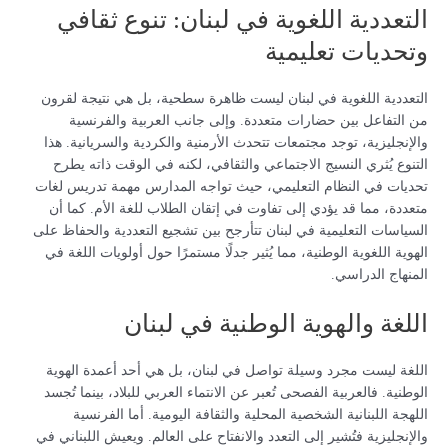
التعددية اللغوية في لبنان: تنوع ثقافي
وتحديات تعليمية
التعددية اللغوية في لبنان ليست ظاهرة سطحية، بل هي نتيجة لقرون
من التفاعل بين حضارات متعددة. وإلى جانب العربية والفرنسية
والإنجليزية، توجد مجتمعات تتحدث الأرمنية والكردية والسريانية. هذا
التنوع يُثري النسيج الاجتماعي والثقافي، لكنه في الوقت ذاته يطرح
تحديات في النظام التعليمي، حيث تواجه المدارس مهمة تدريس لغات
متعددة، مما قد يؤدي إلى تفاوت في إتقان الطلاب للغة الأم. كما أن
السياسات التعليمية في لبنان تتأرجح بين تشجيع التعددية والحفاظ على
الهوية اللغوية الوطنية، مما يُثير جدلًا مستمرًا حول أولويات اللغة في
المنهاج الدراسي.
اللغة والهوية الوطنية في لبنان
اللغة ليست مجرد وسيلة تواصل في لبنان، بل هي أحد أعمدة الهوية
الوطنية. فالعربية الفصحى تُعبر عن الانتماء العربي للبلاد، بينما تُجسد
اللهجة اللبنانية الشخصية المحلية والثقافة اليومية. أما الفرنسية
والإنجليزية فتُشير إلى التعدد والانفتاح على العالم. ويعيش اللبناني في