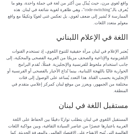
واقع لغوي مرن، حيث يُبدّل بين أكثر من لغة في جملة واحدة، وهو ما
يُعرف بالـ”code-switching”، وهي ظاهرة لغوية شائعة في لبنان. هذه
الممارسة لا تُشير إلى ضعف لغوي، بل تعكس غنى لغويًا وتكيفًا مع واقع
معولم متعدد اللغات.
اللغة في الإعلام اللبناني
يُعتبر الإعلام في لبنان مرآة حقيقية للتنوع اللغوي، إذ تستخدم القنوات
التلفزيونية والإذاعية والصحف مزيجًا من العربية الفصحى والمحكية، إلى
جانب استخدام ملحوظ للفرنسية والإنجليزية. فمثلًا، تُقدم البرامج
الحوارية غالبًا باللهجة اللبنانية، بينما تُذاع الأخبار بالفصحى أو الفرنسية أو
الإنجليزية بحسب القناة. هذا التعدد يُساعد على الوصول إلى فئات
مختلفة من الجمهور، ويعزز من موقع لبنان كمركز إعلامي متقدم في
المنطقة.
مستقبل اللغة في لبنان
المستقبل اللغوي في لبنان يتطلب توازنًا دقيقًا بين الحفاظ على اللغة
العربية باعتبارها عنصرًا من عناصر السيادة الثقافية، وبين مواكبة اللغات
العالمية التي تُتيح الانفتاح على الاقتصاد العالمي والمعرفة الحديثة. كما