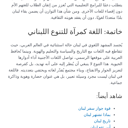
يتطلب دعمًا للبرامج التعليمية التي تُعزز من إتقان الطلاب للغتهم الأم
دون إقصاء للغات الأخرى. ومن شأن هذا التوازن أن يضمن بقاء لبنان
بلدًا متعددًا لغويًا، دون أن يفقد هويته الثقافية.
خاتمة: اللغة كمرآة للتنوع اللبناني
يُجسد المشهد اللغوي في لبنان حالة استثنائية في العالم العربي، حيث
تتقاطع فيه اللغات مع التاريخ والسياسة والتعليم والهوية. وبينما تُحافظ
العربية على موقعها الرسمي، تواصل اللغات الأجنبية أداء أدوارها
الحيوية. هذا التنوع لا ينبغي أن يُنظر إليه على أنه تهديد، بل كفرصة
لتعزيز الحوار والانفتاح، وبناء مجتمع يُقدّر لغاته ويحتفي بتعدديته. فاللغة
في لبنان ليست مجرد وسيلة تعبير، بل هي عنوان حضارة وهوية وذاكرة
جماعية.
شاهد أيضاً:
قوة جواز سفر لبنان
بماذا تشتهر لبنان
تاريخ لبنان
أين تقع لبنان