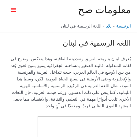
خطي
معلومات صح
القائمة
لى
لمحتوى
الرئيس
الرئيسية
بلاد
اللغة الرسمية في لبنان
اللغة الرسمية في لبنان
يُعرف لبنان بتاريخه العريق وتعدديته الثقافية، وهذا ينعكس بوضوح في
لغاته المتداولة. فالبلد الصغير بمساحته الجغرافية يتميز بتنوع لغوي يُعد
من بين الأوسع في العالم العربي، حيث تتداخل العربية والفرنسية
والإنجليزية وحتى الأرمنية في نسيج الحياة اليومية. لكن، وسط هذا
التنوع، تظل اللغة العربية هي الركيزة الرسمية والأساسية للهوية
اللبنانية، كما ينص على ذلك الدستور. ورغم هيمنة العربية، فإن اللغات
الأخرى تلعب أدوارًا مهمة في التعليم، والثقافة، والاقتصاد، مما يجعل
المشهد اللغوي اللبناني فريدًا ومعقدًا في آنٍ واحد.