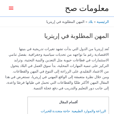
خطي
معلومات صح
القائمة
لى
لمحتوى
الرئيس
الرئيسية
بلاد
المهن المطلوبة في إريتريا
المهن المطلوبة في إريتريا
تُعد إريتريا من الدول التي بدأت تشهد تغيرات تدريجية في بنيتها
الاقتصادية رغم ما تواجهه من تحديات سياسية وجغرافية. بفضل تنامي
الاستثمارات في قطاعات حيوية مثل التعدين والبنية التحتية، وتزايد
التركيز على تنمية المهارات المحلية، بدأ سوق العمل في البلاد يتحول
من الاعتماد التقليدي على الزراعة إلى التنوع في المهن والقطاعات.
ومن خلال نظرة متعمقة إلى الواقع المهني في إريتريا، نستعرض في هذا
المقال المهن الأكثر طلبًا والقطاعات التي تحمل في طياتها فرصًا واعدة،
إلى جانب دور التعليم والتدريب في دفع عجلة التنمية.
أقسام المقال
الزراعة والموارد الطبيعية: حاجة متجددة للخبرات