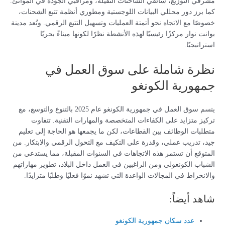
مشرفي التوزيع، سائقي الشاحنات الثقيلة، ومراقبي الجودة في الموانئ.
كما برز دور محللي البيانات اللوجستية ومطوري أنظمة تتبع الشحنات،
خصوصًا مع الاتجاه نحو أتمتة العمليات وتسهيل التتبع الرقمي. وتُعد مدينة
بوانت نوار مركزًا رئيسيًا لهذه الأنشطة نظرًا لكونها ميناءً بحريًا
استراتيجيًا.
نظرة شاملة على سوق العمل في
جمهورية الكونغو
يتسم سوق العمل في جمهورية الكونغو عام 2025 بالتنوع والتوسع، مع
تركيز متزايد على الكفاءات المتخصصة والمهارات التقنية. تتفاوت
متطلبات الوظائف بين القطاعات، لكن ما يجمعها هو الحاجة إلى تعليم
جيد، تدريب عملي، وقدرة على التكيف مع التحول الرقمي والابتكار. من
المتوقع أن تستمر هذه الاتجاهات في السنوات المقبلة، مما يستدعي من
الشباب الكونغولي ومن الراغبين في العمل داخل البلاد، تطوير مهاراتهم
والانخراط في المجالات الواعدة التي تشهد نموًا فعليًا وطلبًا متزايدًا.
شاهد أيضاً:
عدد سكان جمهورية الكونغو