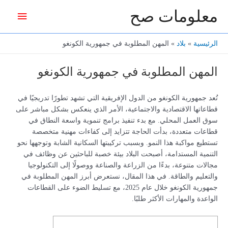
خطي
معلومات صح
القائمة
لى
لمحتوى
الرئيس
الرئيسية
بلاد
المهن المطلوبة في جمهورية الكونغو
المهن المطلوبة في جمهورية الكونغو
تُعد جمهورية الكونغو من الدول الإفريقية التي تشهد تطورًا تدريجيًا في
قطاعاتها الاقتصادية والاجتماعية، الأمر الذي ينعكس بشكل مباشر على
سوق العمل المحلي. مع بدء تنفيذ برامج تنموية واسعة النطاق في
قطاعات متعددة، بدأت الحاجة تتزايد إلى كفاءات مهنية متخصصة
تستطيع مواكبة هذا النمو. وبسبب تركيبتها السكانية الشابة وتوجهها نحو
التنمية المستدامة، أصبحت البلاد بيئة خصبة للباحثين عن وظائف في
مجالات متنوعة، بدءًا من الزراعة والصناعة ووصولًا إلى التكنولوجيا
والتعليم والطاقة. في هذا المقال، نستعرض أبرز المهن المطلوبة في
جمهورية الكونغو خلال عام 2025، مع تسليط الضوء على القطاعات
الواعدة والمهارات الأكثر طلبًا.