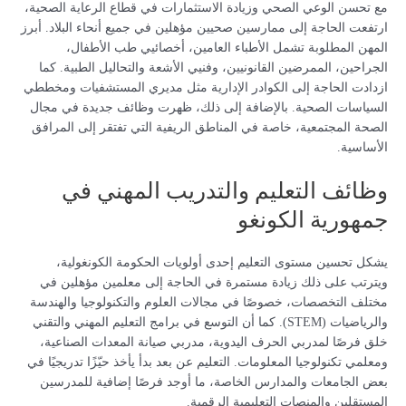
مع تحسن الوعي الصحي وزيادة الاستثمارات في قطاع الرعاية الصحية،
ارتفعت الحاجة إلى ممارسين صحيين مؤهلين في جميع أنحاء البلاد. أبرز
المهن المطلوبة تشمل الأطباء العامين، أخصائيي طب الأطفال،
الجراحين، الممرضين القانونيين، وفنيي الأشعة والتحاليل الطبية. كما
ازدادت الحاجة إلى الكوادر الإدارية مثل مديري المستشفيات ومخططي
السياسات الصحية. بالإضافة إلى ذلك، ظهرت وظائف جديدة في مجال
الصحة المجتمعية، خاصة في المناطق الريفية التي تفتقر إلى المرافق
الأساسية.
وظائف التعليم والتدريب المهني في
جمهورية الكونغو
يشكل تحسين مستوى التعليم إحدى أولويات الحكومة الكونغولية،
ويترتب على ذلك زيادة مستمرة في الحاجة إلى معلمين مؤهلين في
مختلف التخصصات، خصوصًا في مجالات العلوم والتكنولوجيا والهندسة
والرياضيات (STEM). كما أن التوسع في برامج التعليم المهني والتقني
خلق فرصًا لمدربي الحرف اليدوية، مدربي صيانة المعدات الصناعية،
ومعلمي تكنولوجيا المعلومات. التعليم عن بعد بدأ يأخذ حيّزًا تدريجيًا في
بعض الجامعات والمدارس الخاصة، ما أوجد فرصًا إضافية للمدرسين
المستقلين والمنصات التعليمية الرقمية.