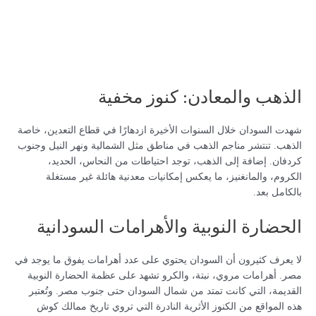
الذهب والمعادن: كنوز مخفية
شهدت السودان خلال السنوات الأخيرة ازدهارًا في قطاع التعدين، خاصة
الذهب. تنتشر مناجم الذهب في مناطق مثل الشمالية ونهر النيل وجنوب
كردفان. إضافة إلى الذهب، توجد احتياطات من النحاس، الحديد،
الكروم، والمانغنيز، ما يعكس إمكانيات معدنية هائلة غير مستغلة
بالكامل بعد.
الحضارة النوبية والأهرامات السودانية
لا يعرف كثيرون أن السودان يحتوي على عدد أهرامات يفوق ما يوجد في
مصر. أهرامات مروي، نبتة، والكرو تشهد على عظمة الحضارة النوبية
القديمة، التي كانت تمتد من شمال السودان حتى جنوب مصر. وتُعتبر
هذه المواقع من الكنوز الأثرية النادرة التي تروي تاريخ ممالك كوش