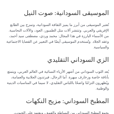
الموسيقى السودانية: صوت النيل
تُعتبر الموسيقى من أبرز ما يميز الثقافة السودانية، وتمزج بين الطابع
الإفريقي والعربي. وتنتشر آلات مثل الطمبور، العود، والآلات النحاسية.
من الأسماء البارزة في هذا المجال: محمد وردي، مصطفى سيد أحمد،
وعقد الجلاد. وتُستخدم الموسيقى أيضًا في التعبير عن القضايا الاجتماعية
والسياسية.
الزي السوداني التقليدي
يُعد الثوب السوداني من أشهر الأزياء النسائية في العالم العربي، ويتمتع
بأناقة خاصة وزخارف مبهرة. أما الرجال، فيرتدون الجلابية والعمامة،
ويُظهرون التزامًا واضحًا باللباس التقليدي، لا سيما في المناسبات الدينية
والوطنية.
المطبخ السوداني: مزيج النكهات
يجمع المطبخ السوداني بين البساطة والعمق، ويعتمد على الحبوب،