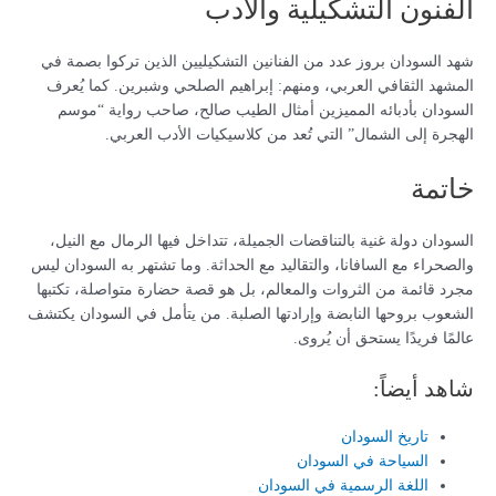
الفنون التشكيلية والأدب
شهد السودان بروز عدد من الفنانين التشكيليين الذين تركوا بصمة في
المشهد الثقافي العربي، ومنهم: إبراهيم الصلحي وشبرين. كما يُعرف
السودان بأدبائه المميزين أمثال الطيب صالح، صاحب رواية “موسم
الهجرة إلى الشمال” التي تُعد من كلاسيكيات الأدب العربي.
خاتمة
السودان دولة غنية بالتناقضات الجميلة، تتداخل فيها الرمال مع النيل،
والصحراء مع السافانا، والتقاليد مع الحداثة. وما تشتهر به السودان ليس
مجرد قائمة من الثروات والمعالم، بل هو قصة حضارة متواصلة، تكتبها
الشعوب بروحها النابضة وإرادتها الصلبة. من يتأمل في السودان يكتشف
عالمًا فريدًا يستحق أن يُروى.
شاهد أيضاً:
تاريخ السودان
السياحة في السودان
اللغة الرسمية في السودان