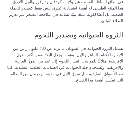
في نطاق السافانا الممتدة عبر ولايات كردفان ودارفور والنيل الأزرق.
هذا المنتج الطبيعي له أهمية اقتصادية كبيرة، ليس فقط كمصدر للعملة
الصعبة، بل أيضًا لكونه منتجًا بيئيًا يُساعد في مكافحة التصحر عبر تعزيز
الغطاء النباتي.
الثروة الحيوانية وتصدير اللحوم
تشمل الثروة الحيوانية في السودان ما يزيد عن 100 مليون رأس من
الأبقار، الأغنام، الماعز والإبل، وهو ما يجعل البلاد ضمن أكثر الدول
الإفريقية امتلاكًا للمواشي. تُصدر اللحوم إلى عدد من الدول العربية
والإفريقية، ويُستخدم جلد الحيوانات في الصناعات الجلدية التقليدية. كما
تُعد الأسواق التقليدية مثل سوق الإبل في مدينة أم درمان من المعالم
التي تعكس أهمية هذا القطاع.