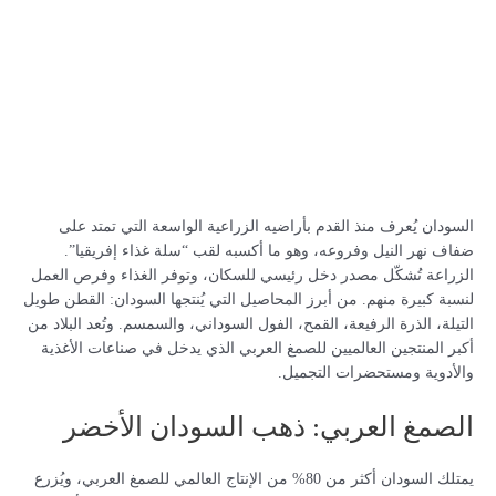
السودان يُعرف منذ القدم بأراضيه الزراعية الواسعة التي تمتد على
ضفاف نهر النيل وفروعه، وهو ما أكسبه لقب “سلة غذاء إفريقيا”.
الزراعة تُشكّل مصدر دخل رئيسي للسكان، وتوفر الغذاء وفرص العمل
لنسبة كبيرة منهم. من أبرز المحاصيل التي يُنتجها السودان: القطن طويل
التيلة، الذرة الرفيعة، القمح، الفول السوداني، والسمسم. وتُعد البلاد من
أكبر المنتجين العالميين للصمغ العربي الذي يدخل في صناعات الأغذية
والأدوية ومستحضرات التجميل.
الصمغ العربي: ذهب السودان الأخضر
يمتلك السودان أكثر من 80% من الإنتاج العالمي للصمغ العربي، ويُزرع