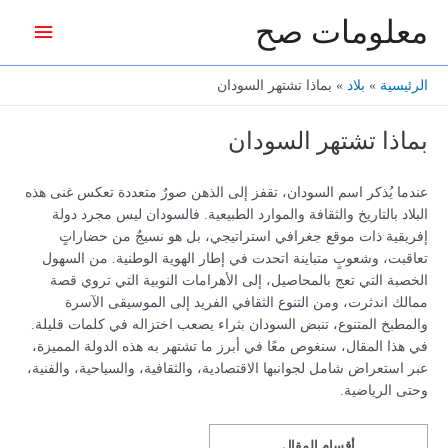
خطي
معلومات صح
القائمة
لى
لمحتوى
الرئيس
الرئيسية
بلاد
بماذا تشتهر السودان
بماذا تشتهر السودان
عندما يُذكر اسم السودان، تقفز إلى الذهن صورٌ متعددة تعكس غنى هذه
البلاد بالتاريخ والثقافة والموارد الطبيعية. فالسودان ليس مجرد دولة
إفريقية ذات موقع جغرافي استراتيجي، بل هو نسيجٌ من حضاراتٍ
تعاقبت، وشعوبٍ متباينة اتحدت في إطار الهوية الوطنية. من السهول
الخصبة التي تعج بالمحاصيل، إلى الأهرامات النوبية التي تروي قصة
ممالك اندثرت، ومن التنوع الثقافي الفريد إلى الموسيقى الآسرة
والمطبخ المتنوع، تنبض السودان بثراء يصعب اختزاله في كلمات قليلة.
في هذا المقال، سنغوص معًا في أبرز ما تشتهر به هذه الدولة المميزة،
عبر استعراض شامل لجوانبها الاقتصادية، والثقافية، والسياحية، والفنية،
وحتى الرياضية.
أقسام المقال