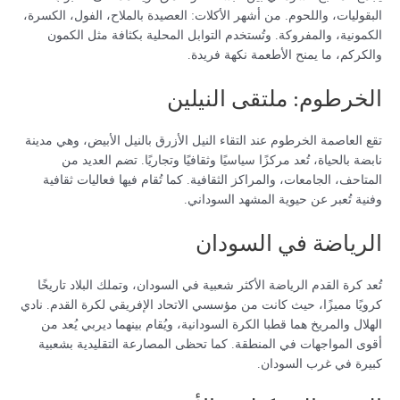
البقوليات، واللحوم. من أشهر الأكلات: العصيدة بالملاح، الفول، الكسرة،
الكمونية، والمفروكة. وتُستخدم التوابل المحلية بكثافة مثل الكمون
والكركم، ما يمنح الأطعمة نكهة فريدة.
الخرطوم: ملتقى النيلين
تقع العاصمة الخرطوم عند التقاء النيل الأزرق بالنيل الأبيض، وهي مدينة
نابضة بالحياة، تُعد مركزًا سياسيًا وثقافيًا وتجاريًا. تضم العديد من
المتاحف، الجامعات، والمراكز الثقافية. كما تُقام فيها فعاليات ثقافية
وفنية تُعبر عن حيوية المشهد السوداني.
الرياضة في السودان
تُعد كرة القدم الرياضة الأكثر شعبية في السودان، وتملك البلاد تاريخًا
كرويًا مميزًا، حيث كانت من مؤسسي الاتحاد الإفريقي لكرة القدم. نادي
الهلال والمريخ هما قطبا الكرة السودانية، ويُقام بينهما ديربي يُعد من
أقوى المواجهات في المنطقة. كما تحظى المصارعة التقليدية بشعبية
كبيرة في غرب السودان.