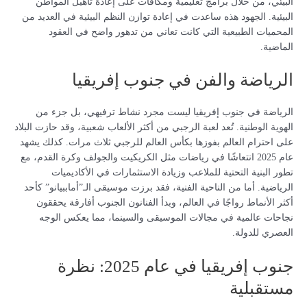
البيئي، من خلال برامج تعليمية ومكافآت على إعادة تأهيل المواطن
البيئية. الجهود هذه ساعدت في إعادة توازن النظم البيئية في العديد من
المحميات الطبيعية التي كانت تعاني من تدهور واضح في العقود
الماضية.
الرياضة والفن في جنوب إفريقيا
الرياضة في جنوب إفريقيا ليست مجرد نشاط ترفيهي، بل جزء من
الهوية الوطنية. تُعد لعبة الرجبي من أكثر الألعاب شعبية، وقد حازت البلاد
على احترام العالم بفوزها بكأس العالم للرجبي ثلاث مرات. كذلك يشهد
عام 2025 انتعاشًا في رياضات مثل الكريكيت والجولف وكرة القدم، مع
تطور البنية التحتية للملاعب وزيادة الاستثمارات في الأكاديميات
الرياضية. أما من الناحية الفنية، فقد برزت موسيقى الـ”أماببيانو” كأحد
أكثر الأنماط رواجًا في العالم، وبدأ الفنانون الجنوب أفارقة يحققون
نجاحات عالمية في مجالات الموسيقى والسينما، مما يعكس الوجه
العصري للدولة.
جنوب إفريقيا في عام 2025: نظرة
مستقبلية