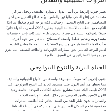
تعتبر جنوب إفريقيا من أغنى الدول بالموارد الطبيعية، وتحتل مراكز
متقدمة في إنتاج الذهب والبلاتين والماس. ويُعد قطاع التعدين من أكبر
المساهمين في الناتج المحلي الإجمالي، لكنه يواجه اليوم ضغطًا متزايدًا
للتكيف مع متطلبات الاستدامة البيئية. بحلول 2025، أصدرت الدولة قانونًا
جديدًا للحوكمة البيئية في قطاع التعدين، يلزم الشركات بإجراء تقييمات
بيئية دورية وتقديم خطط واضحة لاستصلاح المناجم. من جهة أخرى،
بدأت الدولة الاستثمار في مشاريع لاستخراج الليثيوم والمعادن النادرة
لدعم التوجه العالمي نحو السيارات الكهربائية والطاقة النظيفة، مما يعزز
من موقعها الاستراتيجي في السوق العالمية.
الحياة البرية والتنوع البيولوجي
جنوب إفريقيا تُعد موطنًا لمجموعة واسعة من الأنواع الحيوانية والنباتية،
مما يجعلها من أهم الدول على مستوى العالم في التنوع البيولوجي. في
2025، تابعت البلاد تنفيذ مشاريع لحماية الكائنات المهددة، خاصة وحيد
القرن الأسود والفهد الجنوبي، من خلال تقنيات المراقبة الذكية
والطائرات بدون طيار للحد من الصيد الجائر. كما أُطلقت مبادرات
مجتمعية تشجع السكان المحليين على المشاركة في أنشطة الحفاظ