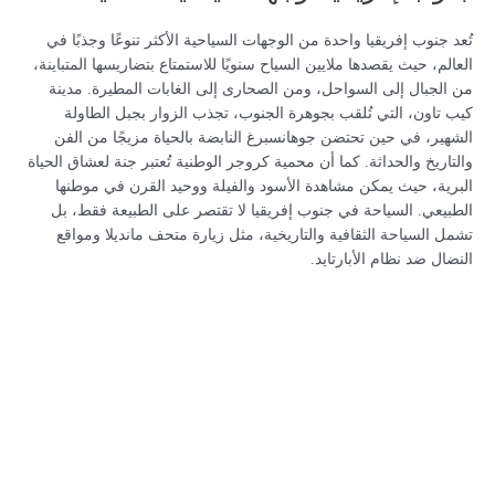
تُعد جنوب إفريقيا واحدة من الوجهات السياحية الأكثر تنوعًا وجذبًا في
العالم، حيث يقصدها ملايين السياح سنويًا للاستمتاع بتضاريسها المتباينة،
من الجبال إلى السواحل، ومن الصحارى إلى الغابات المطيرة. مدينة
كيب تاون، التي تُلقب بجوهرة الجنوب، تجذب الزوار بجبل الطاولة
الشهير، في حين تحتضن جوهانسبرغ النابضة بالحياة مزيجًا من الفن
والتاريخ والحداثة. كما أن محمية كروجر الوطنية تُعتبر جنة لعشاق الحياة
البرية، حيث يمكن مشاهدة الأسود والفيلة ووحيد القرن في موطنها
الطبيعي. السياحة في جنوب إفريقيا لا تقتصر على الطبيعة فقط، بل
تشمل السياحة الثقافية والتاريخية، مثل زيارة متحف مانديلا ومواقع
النضال ضد نظام الأبارتايد.