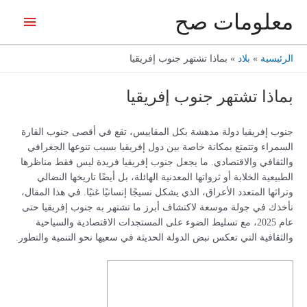
خطي
معلومات صح
القائمة
لى
لمحتوى
الرئيس
الرئيسية
بلاد
بماذا تشتهر جنوب إفريقيا
بماذا تشتهر جنوب إفريقيا
جنوب إفريقيا دولة مدهشة بكل المقاييس، تقع في أقصى جنوب القارة
السمراء وتتمتع بمكانة خاصة بين دول إفريقيا بسبب تنوعها الجغرافي
والثقافي والاقتصادي. ما يجعل جنوب إفريقيا فريدة ليس فقط مناظرها
الطبيعية الخلابة أو ثرواتها المعدنية الهائلة، بل أيضًا تاريخها النضالي
وتراثها المتعدد الأعراق، الذي يشكل نسيجًا إنسانيًا غنيًا. في هذا المقال،
نأخذك في جولة موسعة لاكتشاف أبرز ما تشتهر به جنوب إفريقيا حتى
عام 2025، مع تسليط الضوء على المستجدات الاقتصادية والسياحية
والثقافية التي تعكس نبض الدولة الحديثة في سعيها نحو التنمية والتطور.