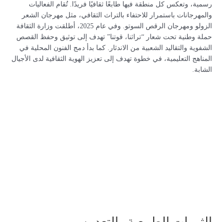
رسمية، وتعكس كل منطقة فيها طابعًا ثقافيًا فريدًا. تُقام الفعاليات
والمهرجانات باستمرار للاحتفاء بالتراث الثقافي، مثل مهرجان الشعر
الزولو ومهرجان الرقص السوتو. وفي عام 2025، أطلقت وزارة الثقافة
حملة وطنية تحت شعار “تراثنا، قوتنا” تهدف إلى توثيق وحفظ القصص
الشفوية والتقاليد الشعبية من الاندثار. كما بدأ دمج الفنون المحلية في
المناهج التعليمية، في خطوة تهدف إلى تعزيز الهوية الثقافية لدى الأجيال
الشابة.
الثروات الطبيعية والتعدين