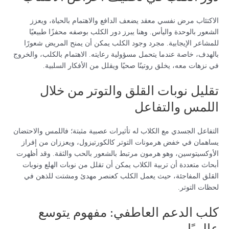
الاكتئاب مرض نفسي معقد يضعف الدافع والاهتمام بالحياة، ويعزز
الشعور بالوحدة واليأس. وهنا يبرز دور الكلب بوصفه محفزًا طبيعيًا
للمشاعر الإيجابية. مجرد وجود الكلب يمكن أن يمنح المريض شعورًا
بالهدف، خاصة عندما يتحمل مسؤولية رعايته. الاهتمام بالكلب، والخروج
في نزهات معه، يخلق روتينًا صحيًا ويقلل من الأفكار السلبية.
تقليل نوبات القلق والتوتر من خلال
اللمس والتفاعل
التفاعل الجسدي مع الكلاب له تأثيرات عصبية مثبتة؛ فاللمس والاحتضان
يساهمان في خفض هرمونات التوتر كالكورتيزول، ويعززان من إفراز
الأوكسيتوسين، وهو هرمون مرتبط بالشعور بالحب والثقة. وقد أظهرت
أبحاث متعددة أن تربية الكلاب يمكن أن تقلل من نوبات الهلع ونوبات
القلق المفاجئة، حيث يعمل الكلب كعنصر مهدئ ومشتت للذهن في
لحظات التوتر.
كلب الدعم العاطفي: مفهوم يتوسع
عالميًا