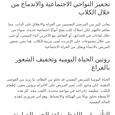
تحفيز النواحي الاجتماعية والاندماج من
خلال الكلاب
يعاني كثير من المرضى النفسيين من العزلة والانغلاق على الذات، مما
يفاقم حالتهم. لكن امتلاك كلب يفتح أبوابًا اجتماعية جديدة، سواء من
خلال لقاءات في الحدائق، أو التفاعل مع الآخرين أثناء المشي، أو حتى
من خلال مجموعات على الإنترنت تُعنى بتربية الكلاب. هذا يعزز شعور
المريض بالانتماء ويقلل من العزلة الاجتماعية.
روتين الحياة اليومية وتخفيف الشعور
بالفراغ
الحياة اليومية للمريض النفسي قد تخلو من النظام، ما يزيد من الفوضى
الذهنية. لكن وجود كلب يُجبر المريض على الالتزام بروتين معين: إطعام
الكلب، تنظيفه، إخراجه في مواعيد محددة، اللعب معه. كل هذه
الأنشطة تخلق نوعًا من الهيكلة والانضباط، وهو أمر ضروري لتقدم
الحالة النفسية.
التأثير غير اللفظي: لغة الحب الصامتة