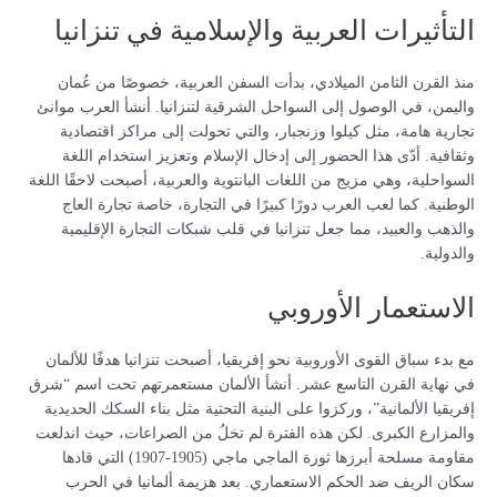
التأثيرات العربية والإسلامية في تنزانيا
منذ القرن الثامن الميلادي، بدأت السفن العربية، خصوصًا من عُمان
واليمن، في الوصول إلى السواحل الشرقية لتنزانيا. أنشأ العرب موانئ
تجارية هامة، مثل كيلوا وزنجبار، والتي تحولت إلى مراكز اقتصادية
وثقافية. أدّى هذا الحضور إلى إدخال الإسلام وتعزيز استخدام اللغة
السواحلية، وهي مزيج من اللغات البانتوية والعربية، أصبحت لاحقًا اللغة
الوطنية. كما لعب العرب دورًا كبيرًا في التجارة، خاصة تجارة العاج
والذهب والعبيد، مما جعل تنزانيا في قلب شبكات التجارة الإقليمية
والدولية.
الاستعمار الأوروبي
مع بدء سباق القوى الأوروبية نحو إفريقيا، أصبحت تنزانيا هدفًا للألمان
في نهاية القرن التاسع عشر. أنشأ الألمان مستعمرتهم تحت اسم “شرق
إفريقيا الألمانية”، وركزوا على البنية التحتية مثل بناء السكك الحديدية
والمزارع الكبرى. لكن هذه الفترة لم تخلُ من الصراعات، حيث اندلعت
مقاومة مسلحة أبرزها ثورة الماجي ماجي (1905-1907) التي قادها
سكان الريف ضد الحكم الاستعماري. بعد هزيمة ألمانيا في الحرب