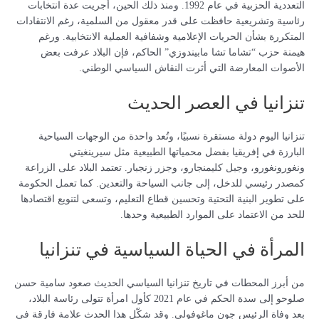
التعددية الحزبية في عام 1992. ومنذ ذلك الحين، أُجريت عدة انتخابات
رئاسية وتشريعية حافظت على قدر معقول من السلمية، رغم الانتقادات
المتكررة بشأن الحريات الإعلامية وشفافية العملية الانتخابية. ورغم
هيمنة حزب “تشاما تشا مابيندوزي” الحاكم، فإن البلاد عرفت بعض
الأصوات المعارضة التي أثرت النقاش السياسي الوطني.
تنزانيا في العصر الحديث
تنزانيا اليوم دولة مستقرة نسبيًا، وتُعد واحدة من الوجهات السياحية
البارزة في إفريقيا بفضل محمياتها الطبيعية مثل سيرينغيتي
ونغورونغورو، وجبل كليمنجارو، وجزر زنجبار. تعتمد البلاد على الزراعة
كمصدر رئيسي للدخل، إلى جانب السياحة والتعدين. كما تعمل الحكومة
على تطوير البنية التحتية وتحسين قطاع التعليم، وتسعى لتنويع اقتصادها
للحد من الاعتماد على الموارد الطبيعية وحدها.
المرأة في الحياة السياسية في تنزانيا
من أبرز المحطات في تاريخ تنزانيا السياسي الحديث صعود سامية حسن
صلوحو إلى سدة الحكم في عام 2021 كأول امرأة تتولى رئاسة البلاد،
بعد وفاة الرئيس جون ماغوفولي. وقد شكّل هذا الحدث علامة فارقة في