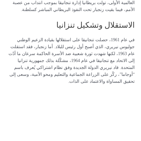
العالمية الأولى، تولت بريطانيا إدارة تنجانيقا بموجب انتداب من عصبة
الأمم، فيما بقيت زنجبار تحت النفوذ البريطاني المباشر كسلطنة.
الاستقلال وتشكيل تنزانيا
في عام 1961، حصلت تنجانيقا على استقلالها بقيادة الزعيم الوطني
جوليوس نيريري، الذي أصبح أول رئيس للبلاد. أما زنجبار، فقد استقلت
عام 1963، لكنها شهدت ثورة شعبية ضد الأسرة الحاكمة سرعان ما أدّت
إلى الاتحاد مع تنجانيقا في عام 1964، مشكّلة بذلك جمهورية تنزانيا
المتحدة. قاد نيريري الدولة الجديدة وفق نظام اشتراكي يُعرف باسم
“أوجاما”، ركّز على الزراعة الجماعية والتعليم ومحو الأمية، وسعى إلى
تحقيق المساواة والاعتماد على الذات.