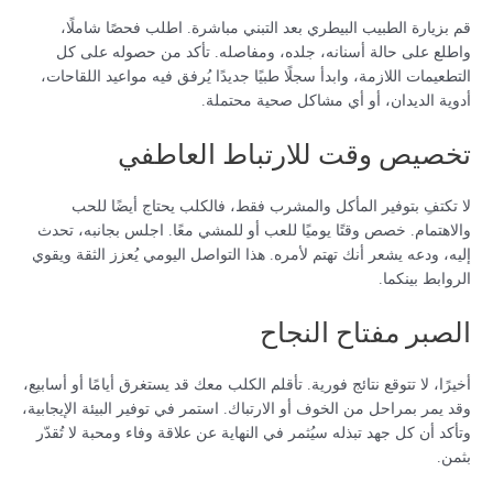
قم بزيارة الطبيب البيطري بعد التبني مباشرة. اطلب فحصًا شاملًا،
واطلع على حالة أسنانه، جلده، ومفاصله. تأكد من حصوله على كل
التطعيمات اللازمة، وابدأ سجلًا طبيًا جديدًا يُرفق فيه مواعيد اللقاحات،
أدوية الديدان، أو أي مشاكل صحية محتملة.
تخصيص وقت للارتباط العاطفي
لا تكتفِ بتوفير المأكل والمشرب فقط، فالكلب يحتاج أيضًا للحب
والاهتمام. خصص وقتًا يوميًا للعب أو للمشي معًا. اجلس بجانبه، تحدث
إليه، ودعه يشعر أنك تهتم لأمره. هذا التواصل اليومي يُعزز الثقة ويقوي
الروابط بينكما.
الصبر مفتاح النجاح
أخيرًا، لا تتوقع نتائج فورية. تأقلم الكلب معك قد يستغرق أيامًا أو أسابيع،
وقد يمر بمراحل من الخوف أو الارتباك. استمر في توفير البيئة الإيجابية،
وتأكد أن كل جهد تبذله سيُثمر في النهاية عن علاقة وفاء ومحبة لا تُقدّر
بثمن.