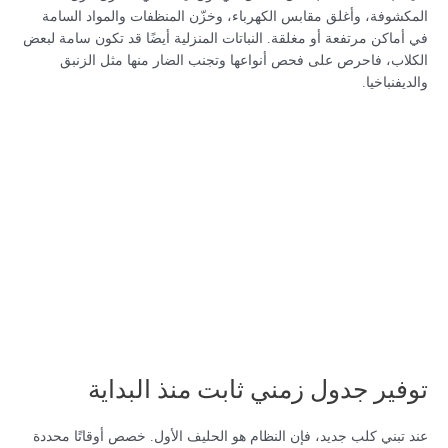
المكشوفة، وأغلق مقابس الكهرباء، وخزّن المنظفات والمواد السامة
في أماكن مرتفعة أو مغلقة. النباتات المنزلية أيضًا قد تكون سامة لبعض
الكلاب، فاحرص على فحص أنواعها وتجنب الضار منها مثل الزنبق
والديفنباخيا.
توفير جدول زمني ثابت منذ البداية
عند تبني كلب جديد، فإن النظام هو الحليف الأول. خصص أوقاتًا محددة