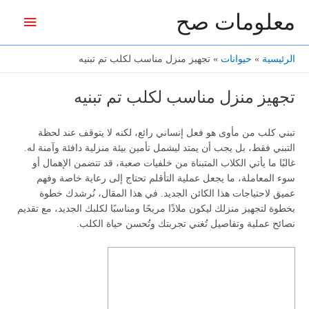
خطي
معلومات صح
القائمة
لى
لمحتوى
الرئيس
الرئيسية
حيوانات
تجهيز منزل مناسب لكلب تم تبنيه
تجهيز منزل مناسب لكلب تم تبنيه
تبني كلب من مأوى هو فعل إنساني رائع، لكنه لا يتوقف عند لحظة
التبني فقط، بل يجب أن يمتد ليشمل تأمين بيئة منزلية دافئة وآمنة له.
غالبًا ما يأتي الكلاب المتبناة من خلفيات صعبة، قد تتضمن الإهمال أو
سوء المعاملة، ما يجعل عملية التأقلم تحتاج إلى رعاية خاصة وفهم
عميق لاحتياجات هذا الكائن الجديد. في هذا المقال، نُرشدك خطوة
بخطوة لتجهيز منزلك ليكون ملاذًا مريحًا ومناسبًا لكلبك الجديد، مع تقديم
نصائح عملية وتفاصيل تُغني تجربتك وتُحسن حياة الكلب.