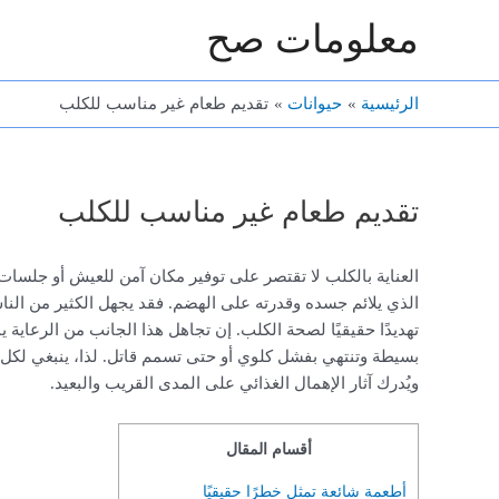
خطي
معلومات صح
لى
لمحتوى
الرئيسية
حيوانات
تقديم طعام غير مناسب للكلب
تقديم طعام غير مناسب للكلب
العناية بالكلب لا تقتصر على توفير مكان آمن للعيش أو جلسات ال
الذي يلائم جسده وقدرته على الهضم. فقد يجهل الكثير من الناس
تهديدًا حقيقيًا لصحة الكلب. إن تجاهل هذا الجانب من الرعاي
بسيطة وتنتهي بفشل كلوي أو حتى تسمم قاتل. لذا، ينبغي لكل م
ويُدرك آثار الإهمال الغذائي على المدى القريب والبعيد.
أقسام المقال
أطعمة شائعة تمثل خطرًا حقيقيًا