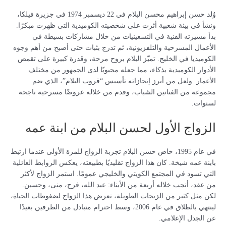
وُلد حسن إبراهيم محسن البلام في 22 ديسمبر 1974 في جزيرة فيلكا،
ونشأ في بيئة شعبية أثرت على شخصيته الكوميدية التي ظهرت مبكرًا.
بدأ مسيرته الفنية في التسعينيات من خلال مشاركات بسيطة في
الأعمال المسرحية والتلفزيونية، ثم تدرج بثبات حتى أصبح من أهم وجوه
الكوميديا في الخليج. تميّز البلام بروح مرحة، وقدرة كبيرة على تقمص
الأدوار الكوميدية بذكاء، مما جعله محبوبًا لدى الجمهور من مختلف
الأعمار. ولعل من أبرز إنجازاته تأسيس “قروب البلام”، الذي ضم
مجموعة من الفنانين الشباب، وقدم من خلاله عروضًا مسرحية ناجحة
لسنوات.
الزواج الأول لحسن البلام من ابنة عمه
في عام 1995، خاض حسن البلام تجربة الزواج للمرة الأولى عندما ارتبط
بابنة عمه شيخة. كان هذا الزواج تقليديًا بطبيعته، يعكس الروابط العائلية
التي تسود في المجتمع الكويتي والخليجي عمومًا. استمر الزواج لأكثر
من عقد، أنجب خلاله أربعة من الأبناء: عبد الله، فرح، منى، وحسين.
لكن مثل كثير من الزيجات الطويلة، تعرض هذا الزواج لضغوطات الحياة،
لينتهي بالطلاق في عام 2006، وسط احترام متبادل من الطرفين بعيدًا
عن الجدل الإعلامي.