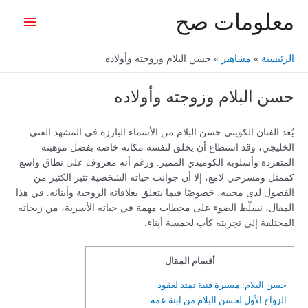
خطي
معلومات صح
القائمة
لى
لمحتوى
الرئيس
الرئيسية
مشاهير
حسن البلام وزوجته وأولاده
حسن البلام وزوجته وأولاده
يُعد الفنان الكويتي حسن البلام من الأسماء البارزة في المشهد الفني
الخليجي، وقد استطاع أن يخلق لنفسه مكانة خاصة بفضل موهبته
المتفردة وأسلوبه الكوميدي المميز. ورغم أنه معروف على نطاق واسع
كممثل ومسرحي لامع، إلا أن جوانب حياته الشخصية تثير الكثير من
الفضول لدى محبيه، خصوصًا فيما يتعلق بعلاقاته الزوجية وأبنائه. في هذا
المقال، نسلّط الضوء على محطات مهمة في حياته الأسرية، من زيجاته
المختلفة إلى تجربته كأب لخمسة أبناء.
أقسام المقال
حسن البلام: مسيرة فنية تمتد لعقود
الزواج الأول لحسن البلام من ابنة عمه