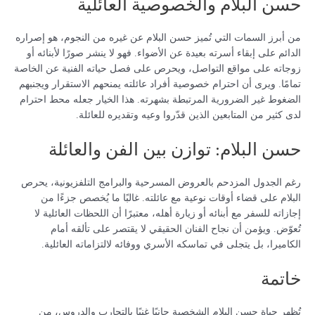
حسن البلام والخصوصية العائلية
من أبرز السمات التي تُميز حسن البلام عن غيره من النجوم، هو إصراره
الدائم على إبقاء أسرته بعيدة عن الأضواء. فهو لا ينشر صورًا لأبنائه أو
زوجاته على مواقع التواصل، ويحرص على فصل حياته الفنية عن الخاصة
تمامًا. ويرى أن احترام خصوصية أفراد عائلته يمنحهم الاستقرار ويجنبهم
الضغوط غير الضرورية المرتبطة بشهرته. هذا الخيار جعله محط احترام
لدى كثير من المتابعين الذين قدّروا وعيه وتقديره للعائلة.
حسن البلام: توازن بين الفن والعائلة
رغم الجدول المزدحم بالعروض المسرحية والبرامج التلفزيونية، يحرص
البلام على قضاء أوقات نوعية مع عائلته. غالبًا ما يُخصص جزءًا من
إجازاته للسفر مع أبنائه أو زيارة أهله، معتبرًا أن اللحظات العائلية لا
تُعوّض. ويؤمن أن نجاح الفنان الحقيقي لا يقتصر على تألقه أمام
الكاميرا، بل يتجلى في تماسكه الأسري ووفائه لالتزاماته العائلية.
خاتمة
تُظهر حياة حسن البلام الشخصية جانبًا غنيًا بالتجارب والدروس، من