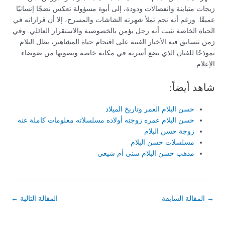
زيجات متباينة وانفصالات ودودة، إلى أبوة مسؤولة تعكس نضجًا إنسانيًا
عميقًا. ورغم أنه نجم تملأ شهرته الشاشات والمسرح، إلا أن قراراته في
الحياة الخاصة تثبت أنه رجل يؤمن بالخصوصية والاستقرار العائلي. وفي
زمن تتسابق فيه الأخبار الفنية على اقتحام حياة المشاهير، يظل البلام
نموذجًا للفنان الذي يضع أسرته في مكانة خاصة ويصونها من ضوضاء
الإعلام.
شاهد أيضاً:
حسن البلام العمر وتاريخ الميلاد
حسن البلام عمره زوجته أولاده مسلسلاته معلومات كاملة عنه
زوجة حسن البلام
مسلسلات حسن البلام
مذهب حسن البلام سني أم شيعي
→
المقالة السابقة
المقالة التالية
←