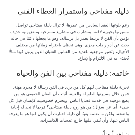
دليلة مفتاحي واستمرار العطاء الفني
رغم بلوغها العقد السادس من عمرها، لا تزال دليلة مفتاحي تواصل
مسيرتها بحيوية لافتة، وتشارك في مشاريع مسرحية وتلفزيونية جديدة.
تؤمن بأن الفن لا يرتبط بعمر بل برسالة، وهو ما يجعلها دائمًا في حالة
بحث عن أدوار ذات مغزى. وهي تحظى باحترام زملائها من مختلف
الأجيال، وتُعتبر مرجعية للعديد من الفنانين الشبان الذين يرون فيها مثالًا
يُحتذى به في الالتزام والإبداع.
خاتمة: دليلة مفتاحي بين الفن والحياة
تجربة دليلة مفتاحي تُلهم كل من يرى في الفن رسالة لا مجرد مهنة.
فمن خلال مسيرتها الطويلة والغنية، أثبتت أن الفنان الحقيقي هو من
يضع موهبته في خدمة قضايا الناس، ويحترم خصوصيته كإنسان قبل كل
شيء. أما عن سؤال: من هو زوج دليلة مفتاحي؟ فربما لا نجد له إجابة
واضحة، ولكن ما نعلمه يقينًا أن دليلة اختارت أن يكون فنها هو ما يعرفه
الناس عنها، وأن تُبقي قلبها خارج عدسات الكاميرات.
شاهد أيضاً: