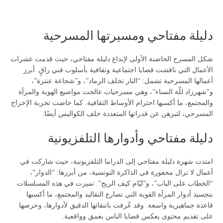
دليلة مفتاحي ومسيرتها المسرحية
شكل المسرح الحاضنة الأولى لإبداع دليلة مفتاحي، حيث قدمت عشرات
الأعمال التي ناقشت قضايا اجتماعية وثقافية بأسلوب فني راقٍ. أبرز
أعمالها المسرحية تشمل: “النار تخلف الرماد”، و”شجاعة عنترة”،
و”شهرزاد للّة النساء”، وهي مسرحيات عالجت مواضيع الهوية والمرأة
والمجتمع، ما أكسبها احترام الأوساط الثقافية. كما خاضت تجربة الإخراج
المسرحي، لتبرهن عن قدراتها المتعددة خلف الكواليس أيضًا.
دليلة مفتاحي وأدوارها التلفزيونية
امتدت شهرة دليلة مفتاحي إلى الدراما التلفزيونية، حيث شاركت في
أعمال لا تزال محفورة في الذاكرة التونسية، من أبرزها: “الدوار”،
“الخطاب على الباب”، و”ليّام كيف الريح”. تميزت في هذه المسلسلات
بتجسيد أدوار المرأة القوية التي تصارع التقاليد والمجتمع، ما أكسبها
قاعدة جماهيرية واسعة. وقد عُرفت بانتقائها الدقيق لأدوارها، وحرصها
على تقديم محتوى يعكس قضايا الناس بعمق وواقعية.