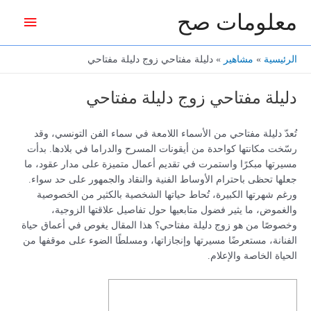
خطي
معلومات صح
القائمة
لى
لمحتوى
الرئيس
الرئيسية
مشاهير
دليلة مفتاحي زوج دليلة مفتاحي
دليلة مفتاحي زوج دليلة مفتاحي
تُعدّ دليلة مفتاحي من الأسماء اللامعة في سماء الفن التونسي، وقد
رسّخت مكانتها كواحدة من أيقونات المسرح والدراما في بلادها. بدأت
مسيرتها مبكرًا واستمرت في تقديم أعمال متميزة على مدار عقود، ما
جعلها تحظى باحترام الأوساط الفنية والنقاد والجمهور على حد سواء.
ورغم شهرتها الكبيرة، تُحاط حياتها الشخصية بالكثير من الخصوصية
والغموض، ما يثير فضول متابعيها حول تفاصيل علاقتها الزوجية،
وخصوصًا من هو زوج دليلة مفتاحي؟ هذا المقال يغوص في أعماق حياة
الفنانة، مستعرضًا مسيرتها وإنجازاتها، ومسلطًا الضوء على موقفها من
الحياة الخاصة والإعلام.