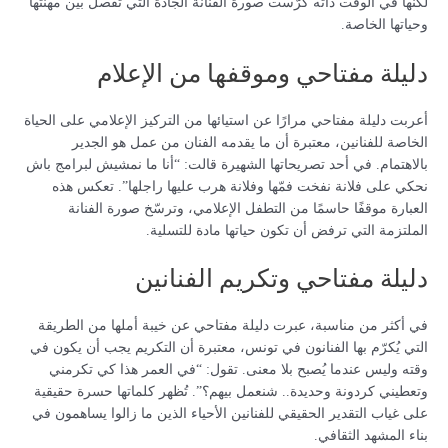
لكنها في الوقت ذاته كرّست صورة الفنانة الجادة التي تفصل بين مهنتها
وحياتها الخاصة.
دليلة مفتاحي وموقفها من الإعلام
أعربت دليلة مفتاحي مرارًا عن استيائها من التركيز الإعلامي على الحياة
الخاصة للفنانين، معتبرة أن ما يقدمه الفنان من عمل هو الجدير
بالاهتمام. في أحد تصريحاتها الشهيرة قالت: “أنا ما نمشيش لبرامج باش
نحكي على فلانة نفخت فمّها وفلانة هرب عليها راجلها”. تعكس هذه
العبارة موقفًا حاسمًا من التطفل الإعلامي، وترسّخ صورة الفنانة
الملتزمة التي ترفض أن تكون حياتها مادة للتسلية.
دليلة مفتاحي وتكريم الفنانين
في أكثر من مناسبة، عبرت دليلة مفتاحي عن خيبة أملها من الطريقة
التي يُكرّم بها الفنانون في تونس، معتبرة أن التكريم يجب أن يكون في
وقته وليس عندما يُصبح بلا معنى. تقول: “في العمر هذا كي تكرمني
وتعطيني كردونة وحديدة.. شنعمل بيهم؟”. تُظهر كلماتها حسرة حقيقية
على غياب التقدير الحقيقي للفنانين الأحياء الذين ما زالوا يساهمون في
بناء المشهد الثقافي.