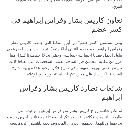
كما واصلت تألقها في الدراما السورية بأعمال جديدة تثبت حضورها
القوي.
تعاون كاريس بشار وفراس إبراهيم في
كسر عضم
يبقى مسلسل “كسر عضم” من أبرز النقاط التي جمعت كاريس بشار
وفراس إبراهيم، حيث قدم الثنائي أداءً متميزًا تحت إخراج رشا شربتجي.
تناول العمل قضايا اجتماعية حساسة، وحقق نجاحًا جماهيريًا كبيرًا، مما
عزز من مكانة النجمين في الساحة الفنية. الشخصيات التي لعباها كانت
مليئة بالعمق، وربما أسهمت في تعزيز فكرة وجود علاقة بينهما خارج
الشاشة، لكن ذلك ظل مجرد تكهنات لم تتجاوز حدود الإعلام.
شائعات تطارد كاريس بشار وفراس
إبراهيم
لم تكن شائعة زواج كاريس بشار من فراس إبراهيم الوحيدة التي
طاردت النجمين، فكلاهما تعرض لتكهنات مماثلة مع فنانين آخرين بسبب
نجاحهما وتألقهما. الجمهور العربي، المعروف بحبه للقصص الرومانسية