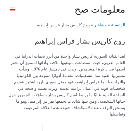
خطي
معلومات صح
القائمة
لى
لمحتوى
الرئيس
الرئيسية
مشاهير
زوج كاريس بشار فراس إبراهيم
زوج كاريس بشار فراس إبراهيم
تُعد الفنانة السورية كاريس بشار واحدة من أبرز نجمات الدراما في
العالم العربي، حيث استطاعت بموهبتها اللافتة وأدائها المتميز أن تحفر
اسمها في ذاكرة المشاهدين. ولدت في دمشق عام 1976، وبدأت
مسيرتها الفنية منذ التسعينيات، مقدمةً أدوارًا متنوعة بين الكوميديا
والتراجيديا. أما فراس إبراهيم، فهو ممثل سوري بارز، اشتهر بتقديم
شخصيات قوية في أعمال درامية عديدة، وترك بصمة واضحة في
الساحة الفنية. غالبًا ما يرتبط اسم كاريس بشار بتساؤلات الجمهور حول
حياتها الشخصية، ومن بينها شائعات تجمعها بفراس إبراهيم، وهو ما
يستحق التوقف عنده لاستكشاف حقيقة هذه العلاقة المزعومة
وتفاصيلها.