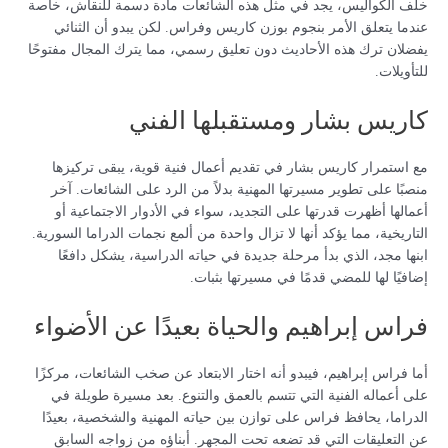
خلف الكواليس، يجد في مثل هذه الشائعات مادة دسمة للنقاش، خاصة
عندما يتعلق الأمر بنجوم بوزن كاريس وفراس. لكن يبدو أن الثنائي
يفضلان ترك هذه الأحاديث دون تعليق رسمي، مما يترك المجال مفتوحًا
للتأويلات.
كاريس بشار ومستقبلها الفني
مع استمرار كاريس بشار في تقديم أعمال فنية قوية، يبقى تركيزها
منصبًا على تطوير مسيرتها المهنية بدلاً من الرد على الشائعات. آخر
أعمالها أظهرت قدرتها على التجديد، سواء في الأدوار الاجتماعية أو
التاريخية، مما يؤكد أنها لا تزال واحدة من ألمع نجمات الدراما السورية.
ابنها مجد، الذي بدأ مرحلة جديدة في حياته الدراسية، يشكل دافعًا
إضافيًا لها للمضي قدمًا في مسيرتها بثبات.
فراس إبراهيم والحياة بعيدًا عن الأضواء
أما فراس إبراهيم، فيبدو أنه اختار الابتعاد عن صخب الشائعات، مركزًا
على أعماله الفنية التي تتسم بالعمق والتنوع. بعد مسيرة طويلة في
الدراما، يحافظ فراس على توازن بين حياته المهنية والشخصية، بعيدًا
عن التعليقات التي قد تضعه تحت المجهر. أبناؤه من زواجه السابق