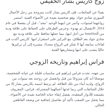
زوج كاريس بشار الحقيقي
بعيدًا عن الشائعات، فإن كاريس بشار كانت متزوجة من رجل الأعمال
السوري شادي جواد، وهو شخصية بعيدة عن الأضواء الفنية. استمر
زواجهما لسنوات، وأثمر عن ابنهما الوحيد “مجد”، قبل أن ينفصلا في عام
2014. الانفصال تم بهدوء، وحرص الطرفان على الحفاظ على علاقة ودية
من أbenefited من أجل ابنها، مما جعلها تحافظ على علاقة ودية مع
شادي جواد بعد الطلاق، مع التركيز على استقرار ابنها. كاريس أكدت في
لقاءات سابقة أنها لا تفكر في الزواج مجددًا، مشيرة إلى أن تركيزها
حاليًا ينصب على ابنها ومشاريعها الفنية.
فراس إبراهيم وتاريخه الزوجي
من جهته، تحدث فراس إبراهيم في مناسبات قليلة عن حياته الشخصية،
موضحًا أنه كان متزوجًا من قبل وانفصل عن زوجته بعد سنوات من
الزواج، ولديه أبناء من تلك العلاقة. لم يرتبط اسمه بكاريس بشار إلا من
خلال الشائعات التي ربما غذتها أعمالهما المشتركة. فراس، المعروف
بتقمصه للأدوار المعقدة، يفضل إبقاء حياته الخاصة بعيدة عن الأضواء،
مما يجعل من الصعب تأكيد أي تفاصيل إضافية عن وضعه العاطفي
الحالي.