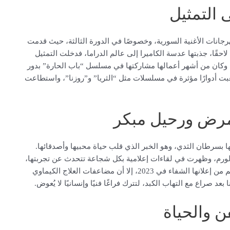
 التمثيل
انات الأغنية السورية، وخصوصًا في الدورة الثالثة، حيث قدمت
حقًا، جذبتها عدسة الكاميرا إلى عالم الدراما، فدخلت التمثيل
ية، وكان من أشهر أعمالها مشاركتها في مسلسل “باب الحارة” بدور
 أدوارًا مؤثرة في مسلسلات مثل “الثريا” و”روزنا”، واستطاعت
لمرض ورحيل مبكر
صابتها بسرطان الثدي، وهو الخبر الذي قلب حياة محبيها وأصدقائها.
ورم، وظهرت في لقاءات إعلامية بكل شجاعة تتحدث عن تجربتها،
وتحث النساء على الكشف المبكر والتمسك بالأمل. وعلى الرغم من إعلانها الشفاء في 2023، إلا أن مضاعفات العلاج الكيماوي
ن والحياة