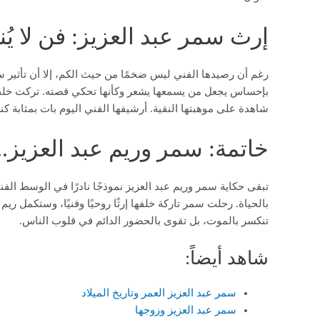
إرث سمر عبد العزيز: فن لا ي
رغم أن رصيدها الفني ليس ضخمًا من حيث الكم، إلا أن تأثير 
بإحساس يجعل من يسمعها يشعر وكأنها تحكي قصته. تركت خلفها
شاهدة على موهبتها النقية. أرشيفها الفني اليوم بات بمثابة ك
خاتمة: سمر وريم عبد العزيز
تبقى حكاية سمر وريم عبد العزيز نموذجًا نادرًا في الوسط الف
بالحياة. رحلت سمر تاركة خلفها إرثًا روحيًا وفنيًا، وستكمل ريم 
تنكسر بالموت، بل تقوى بالحضور الدائم في قلوب الناس.
شاهد أيضاً:
سمر عبد العزيز العمر وتاريخ الميلاد
سمر عبد العزيز وزوجها