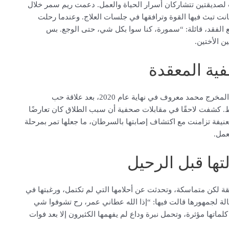
ب لصديقتين تتشاركان أسرار الحياة والعمل. دعمت ريم سمر خلال
كانت تبث فيها القوة وترافقها في جلسات العلاج. وعندما رحلت
 الفقد، قائلة: “سمورة، كنا سوا بكل شي، حتى الوجع. بس
ن الأختين.
فية المعقدة
مرت سمر بتجربة زواج قصيرة أثارت الجدل، حيث تزوجت من المخرج محمد معروف في نهاية عام 2020، بعد علاقة حب
وات، لكن الزواج لم يدم أكثر من 12 يومًا فقط. كشفت لاحقًا في مقابلات صحفية أن سبب الطلاق كان تعارضًا
عنيفة تزامنت مع اكتشاف إصابتها بالسرطان، ما جعلها تمر بمرحلة
عمل.
تها قبل الرحيل
ة لكن متماسكة، وتحدثت عن أحلامها التي لم تكتمل، ورغبتها في
ة لجمهورها قالت فيها: “إذا الله عطاني عمر، رح تشوفوا شي
اتها مؤثرة، وتحمل نبرة وداع لم يفهمها الكثيرون إلا بعد فوات