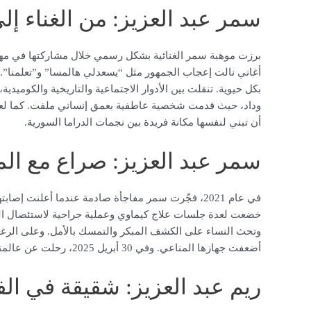
سمر عبد العزيز: من الغناء إلى
برزت موهبة سمر الغنائية بشكل رسمي خلال مشاركتها في مهرج
أغاني نالت إعجاب الجمهور مثل “يسعدلي هالمسا” و”تعلمنا”. لا
بكل حيوية. تنقلت بين الأدوار الاجتماعية والتاريخية والكوميد
وداد، حيث قدمت شخصية عاطفية بعمق إنساني ملفت. كما لعبت
أن تبني لنفسها مكانة فريدة بين نجمات الدراما السورية.
سمر عبد العزيز: صراع مع ا
في عام 2021، فجّرت سمر مفاجأة صادمة عندما أعلنت إ
خضعت لعدة جلسات علاج كيماوي وعملية جراحية لاستئصال ال
أضعفت جهازها المناعي. وفي 30 أبريل 2025، رحلت عن عالمنا بعد صراع مع التهاب الكبد، لتترك فراغًا فنيًا وإنسانيًا لا يُعوض.
ريم عبد العزيز: شقيقة في الف