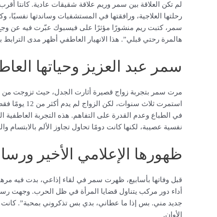
لم تكن العلاقة بين سمر وريم علاقة شقيقات عادية. كانتا أقر
رحلتها العلاجية، ورافقتها في المستشفيات وساندتها نفسيًا، و
سمر، كتبت ريم منشورًا مؤثرًا على فيسبوك عبّرت فيه عن وجع
هالمرة رحتي قبلي”. هذا الانهيار العاطفي أظهر مدى الترابط بي
سمر عبد العزيز وحياتها العاط
استمرت ثلاث سن
في الطباع وعدم القدرة على التفاهم. هذه التجربة العاطفية ال
نفسية عصيبة، لكنها كانت دومًا تحاول تجاوز الألم بالابتسام وال
ظهورها الإعلامي الأخير ورسال
قبل وفاتها بأسابيع، ظهرت سمر في لقاء إذاعي، بدت فيه مرهق
أداء دور مركب يتناول قضايا المرأة في ظل الحرب. وجهت رسال
جديد مني. بس إذا ما عطاني، بدي بس تذكروني بمحبة”. كانت كلم
الأوان.