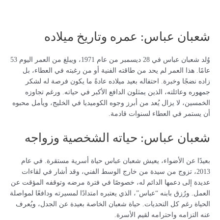
شعبان عباس: عمره وتاريخ ميلاده
وُلد شعبان عباس في 28 ديسمبر من عام 1971، ويبلغ من العمر اليوم 53
عامًا. هذا العمر لم يحد من طاقته الفنية أو من رغبته في العطاء، بل
زاده نضجًا وخبرة. احتفاله بعيد ميلاده عادةً ما يكون فرصة له لشكر
جمهوره وعائلته، الذين يمثلون الدافع الأكبر في حياته. ورغم تجاوزه
الخمسين، لا يزال يُعد من أبرز وجوه الكوميديا في الخليج، ويأمل محبوه
أن يستمر في العطاء لسنوات قادمة.
شعبان عباس: حياته الشخصية وزواجه
بعيدًا عن الأضواء، يعيش شعبان عباس حياة أسرية مستقرة. في عام
2013، تزوج من سيدة من خارج الوسط الفني، وقد أشار في لقاءات
عديدة إلى دعمها الدائم له، خصوصًا في فترة مرضه وتوقفه المؤقت عن
العمل. ورُزق بابنه “عباس”، الذي يعتبره امتدادًا لمسيرته ودافعًا لمواصلة
الحياة رغم كل التحديات. حياة شعبان الخاصة بعيدة عن الجدل، ويُعرف
عنه التزامه واحترامه لقيم الأسرة.