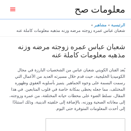
خطي
معلومات صح
القائمة
لى
لمحتوى
الرئيس
الرئيسية
مشاهير
شعبان عباس عمره زوجته مرضه وزنه مذهبه معلومات كاملة عنه
شعبان عباس عمره زوجته مرضه وزنه
مذهبه معلومات كاملة عنه
يُعد الفنان الكويتي شعبان عباس من الشخصيات البارزة في مجال
الكوميديا الخليجية، حيث قدم خلال مسيرته العديد من الأعمال التي
رسمت البسمة على وجوه الجماهير. يتميز بأسلوبه العفوي وظهوره
المختلف، مما جعله يحظى بمكانة خاصة في قلوب المتابعين. في هذا
المقال، نسلط الضوء على محطات حياته المختلفة، من عمره وزوجته،
إلى معاناته الصحية ووزنه، بالإضافة إلى خلفيته الدينية، وذلك استنادًا
إلى أحدث المعلومات المتوفرة حتى اليوم.