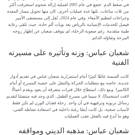
في ضغط الدم. خضع في عام 2005 لعملية إزالة شحوم استغرقت أكثر
من ثلاث ساعات، تلتها عدة عمليات أخرى، كان منها تحويل مسار المعدة
وجراحات لتنظيم الأمعاء. وفي عام 2024، نُقل إلى مستشفى الأمير
فيصل للخدمات الإنسانية بالرياض بعد نوبات ألم حادة، حيث تلقى رعاية
طبية متقدمة. رغم صعوبة الرحلة، لم يتوقف شعبان عن إظهار روحه
المرحة وتفاؤله الدائم.
شعبان عباس: وزنه وتأثيره على مسيرته
الفنية
كانت السمنة عائقًا كبيرًا أمام استمرارية شعبان عباس في تقديم أدوار
جديدة، خاصة مع متطلبات الحركة والتنقل على خشبة المسرح أو أمام
الكاميرا. ومع ذلك، استطاع خلال فترات متفرقة أن يعود ويقدم أعمالًا
لاقت استحسانًا، لا سيما في مسرح الطفل، الذي وجد فيه متنفسًا لتقديم
رسائل تربوية وترفيهية في آن واحد. رحلة فقدان الوزن لم تكن فقط
لأسباب صحية، بل كانت أيضًا رغبة داخلية في استعادة نشاطه الفني،
وهو ما أبدع فيه بالفعل عقب العمليات.
شعبان عباس: مذهبه الديني ومواقفه