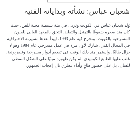
شعبان عباس: نشأته وبداياته الفنية
وُلد شعبان عباس في الكويت وتربى في بيئة بسيطة محبة للفن، حيث
كان منذ صغره شغوفًا بالتمثيل والتقليد. التحق بالمعهد العالي للفنون
المسرحية بالكويت، وتخرج فيه عام 1993، ليبدأ بعدها مسيرته الاحترافية
في المجال الفني. شارك لأول مرة في عمل مسرحي عام 1984 وهو لا
يزال طالبًا، واستمر منذ ذلك الوقت في تقديم أدوار مسرحية وتلفزيونية،
غلب عليها الطابع الكوميدي. لم يكن ظهوره مبنيًا على الشكل النمطي
للفنان، بل على حضور طاغٍ وأداء فطري نال إعجاب الجمهور.