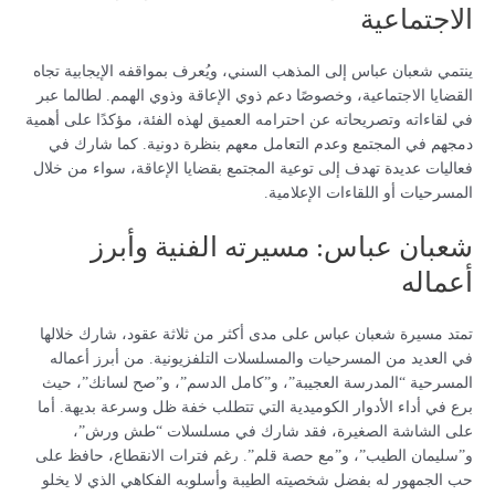
الاجتماعية
ينتمي شعبان عباس إلى المذهب السني، ويُعرف بمواقفه الإيجابية تجاه
القضايا الاجتماعية، وخصوصًا دعم ذوي الإعاقة وذوي الهمم. لطالما عبر
في لقاءاته وتصريحاته عن احترامه العميق لهذه الفئة، مؤكدًا على أهمية
دمجهم في المجتمع وعدم التعامل معهم بنظرة دونية. كما شارك في
فعاليات عديدة تهدف إلى توعية المجتمع بقضايا الإعاقة، سواء من خلال
المسرحيات أو اللقاءات الإعلامية.
شعبان عباس: مسيرته الفنية وأبرز
أعماله
تمتد مسيرة شعبان عباس على مدى أكثر من ثلاثة عقود، شارك خلالها
في العديد من المسرحيات والمسلسلات التلفزيونية. من أبرز أعماله
المسرحية “المدرسة العجيبة”، و”كامل الدسم”، و”صح لسانك”، حيث
برع في أداء الأدوار الكوميدية التي تتطلب خفة ظل وسرعة بديهة. أما
على الشاشة الصغيرة، فقد شارك في مسلسلات “طش ورش”،
و”سليمان الطيب”، و”مع حصة قلم”. رغم فترات الانقطاع، حافظ على
حب الجمهور له بفضل شخصيته الطيبة وأسلوبه الفكاهي الذي لا يخلو