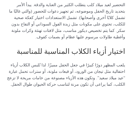
التحضير لعيد ميلاد كلب يتطلب الكثير من العناية والدقة. يبدأ الأمر
بتحديد تاريخ الحفل وموضوعه، ثم تجهيز دعوات للحضور (والتي غالبًا ما
تشمل كلابًا أخرى وأصحابها). تشمل الاستعدادات اختيار كعكة صحية
للكلب، تحتوي على مكونات مثل زبدة الفول السوداني أو التفاح بدون
سكر. كما يتم تخصيص ديكور مناسب، مثل لافتات تهنئة وكرات ملونة
وأغطية طاولات مرسوم عليها عظام أو بصمات كفوف.
اختيار أزياء الكلاب المناسبة للمناسبة
يلعب المظهر دورًا كبيرًا في جعل الحفل مميزًا. لذا تُلبس الكلاب أزياء
احتفالية مثل تيجان من الورود، أو قبعات ملونة، أو سترات تحمل عبارة
“عيد ميلاد سعيد”. وتكون هذه الأزياء مصنوعة من خامات مريحة لا تزعج
الكلب، كما يراعى أن تكون مرنة لتناسب حركة الحيوان طوال الحفل.