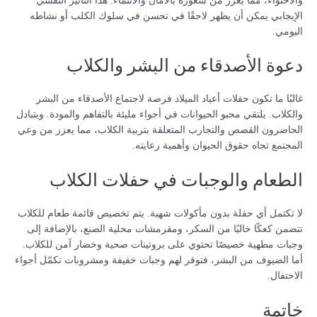
والاحتواء، مما يعزز من شعوره بالأمان والانتماء. هذا التأثير النفسي
الإيجابي يمكن أن يظهر لاحقًا في تحسن في سلوك الكلب أو نشاطه
اليومي.
دعوة الأصدقاء من البشر والكلاب
غالبًا ما تكون حفلات أعياد الميلاد فرصة لاجتماع الأصدقاء من البشر
والكلاب. يلتقي محبو الحيوانات في أجواء مليئة بالتفاهم والمودة. ويتبادل
الحاضرون القصص والتجارب المتعلقة بتربية الكلاب، مما يعزز من وعي
المجتمع تجاه حقوق الحيوان وأهمية رعايته.
الطعام والوجبات في حفلات الكلاب
لا تكتمل أي حفلة بدون مأكولات شهية. يتم تخصيص قائمة طعام للكلاب
تتضمن كعكًا خاليًا من السكر، ومقرمشات محلية الصنع، بالإضافة إلى
وجبات مطهية خصيصًا تحتوي على بروتينات صحية وخضار آمن للكلاب.
أما الضيوف من البشر، فتوفر لهم وجبات خفيفة ومشروبات تكمّل أجواء
الاحتفال.
خاتمة