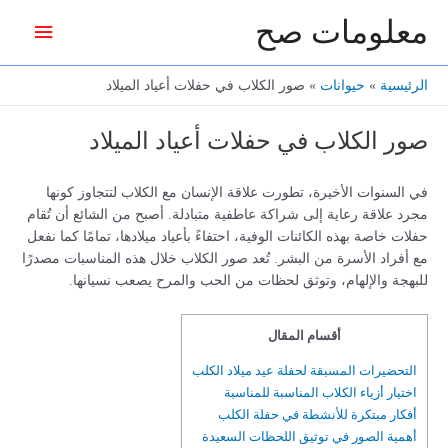
خطي
معلومات صح
القائمة
لى
لمحتوى
الرئيس
الرئيسية
حيوانات
صور الكلاب في حفلات أعياد الميلاد
صور الكلاب في حفلات أعياد الميلاد
في السنوات الأخيرة، تطورت علاقة الإنسان مع الكلاب لتتجاوز كونها
مجرد علاقة رعاية إلى شراكة عاطفية متبادلة. أصبح من الشائع أن تُقام
حفلات خاصة بهذه الكائنات الوفية، احتفاءً بأعياد ميلادها، تمامًا كما نفعل
مع أفراد الأسرة من البشر. تُعد صور الكلاب خلال هذه المناسبات مصدرًا
للبهجة والإلهام، وتوثق لحظات من الحب والمرح يصعب نسيانها.
أقسام المقال
التحضيرات المسبقة لحفلة عيد ميلاد الكلب
اختيار أزياء الكلاب المناسبة للمناسبة
أفكار مبتكرة للأنشطة في حفلة الكلب
أهمية الصور في توثيق اللحظات السعيدة