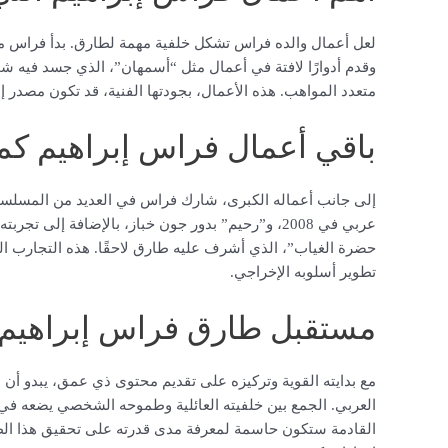
وقدم أدوارًا لافتة في أعمال مثل “أسمهان”، الذي جسد فيه 
متعدد المواهب. هذه الأعمال، بجودتها الفنية، قد تكون مصدر إ
باقي أعمال فراس إبراهيم ك
إلى جانب أعماله الكبرى، شارك فراس في العديد من المسلس
عربي في 2008، و”رحيم” بدور جون خباز، بالإضافة إلى 
حضرة الغياب”، الذي أشرف عليه طارق لاحقًا. هذه التجارب المت
تطوير أسلوبه الإخراجي.
مستقبل طارق فراس إبراهيم في
مع بدايته القوية وتركيزه على تقديم محتوى ذي عمق، يبدو أن 
العربي. الجمع بين خلفيته العائلية وطموحه الشخصي يضعه في م
القادمة ستكون حاسمة لمعرفة مدى قدرته على تحقيق هذا الطم