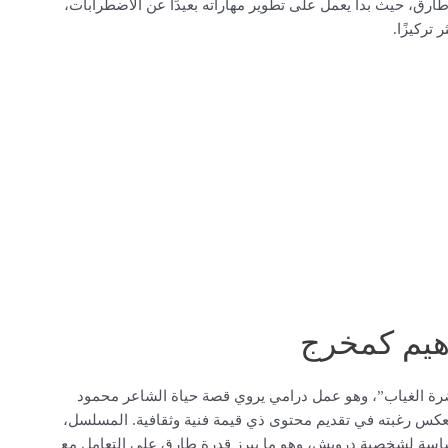
طارق، حيث بدأ يعمل على تطوير مهاراته بعيدًا عن الاضطرابات،
تركيزًا.
هيم كمخرج
ة الغياب”، وهو عمل درامي يروي قصة حياة الشاعر محمود
 يعكس رغبته في تقديم محتوى ذي قيمة فنية وثقافية. المسلسل،
حساسة لشخصية درويش، وهو ما يبرز قدرة طارق على التعامل مع