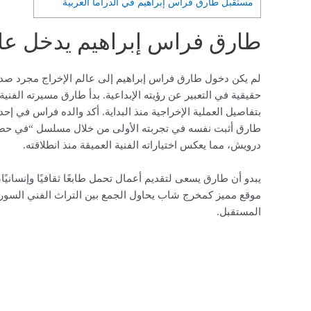
مستقبل طارق فراس إبراهيم في الدراما العربية
طارق فراس إبراهيم يدخل عالم
لم يكن دخول طارق فراس إبراهيم إلى عالم الإخراج مجرد صدفة 
حقيقية في التعبير عن رؤيته الإبداعية. بدأ طارق مسيرته الفني
بتفاصيل العملية الإخراجية منذ البداية. أكد والده فراس في إحد
طارق أثبت نفسه في تجربته الأولى من خلال مسلسل “في حضر
درويش، مما يعكس اختياراته الفنية العميقة منذ انطلاقته.
يبدو أن طارق يسعى لتقديم أعمال تحمل طابعًا ثقافيًا وإنسانيًا، 
موقع مميز كمخرج شاب يحاول الجمع بين التراث الفني السور
المستقبل.