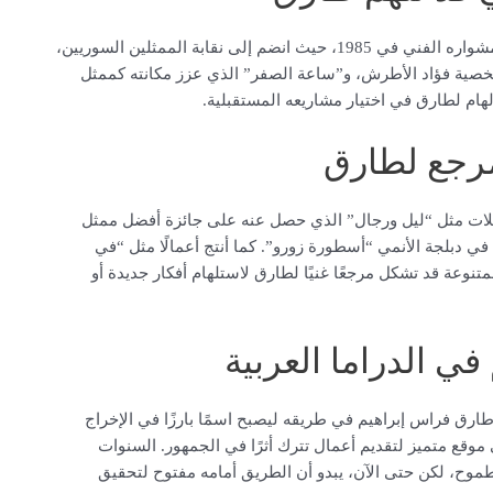
لعل أعمال والده فراس تشكل خلفية مهمة لطارق. بدأ فراس مشواره الفني في 1985، حيث انضم إلى نقابة الممثلين السوريين،
شخصية فؤاد الأطرش، و”ساعة الصفر” الذي عزز مكانته كممثل
لهام لطارق في اختيار مشاريعه المستقبلية.
مرجع لطارق
لات مثل “ليل ورجال” الذي حصل عنه على جائزة أفضل ممثل
تجربته في دبلجة الأنمي “أسطورة زورو”. كما أنتج أعمالًا مثل “في
نوعة قد تشكل مرجعًا غنيًا لطارق لاستلهام أفكار جديدة أو
 الدراما العربية
طارق فراس إبراهيم في طريقه ليصبح اسمًا بارزًا في الإخراج
وقع متميز لتقديم أعمال تترك أثرًا في الجمهور. السنوات
وح، لكن حتى الآن، يبدو أن الطريق أمامه مفتوح لتحقيق