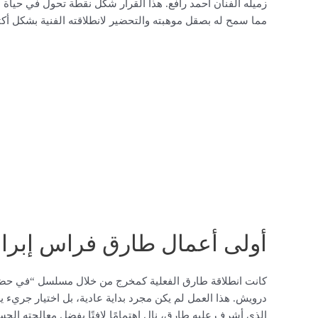
زميله الفنان أحمد رافع. هذا القرار شكّل نقطة تحول في حياة 
مما سمح له بصقل موهبته والتحضير لانطلاقته الفنية بشكل أكثر 
أولى أعمال طارق فراس إبرا
كانت انطلاقة طارق الفعلية كمخرج من خلال مسلسل “في حضر
درويش. هذا العمل لم يكن مجرد بداية عادية، بل اختيار جريء
الذي أشرف عليه طارق، نال اهتمامًا لافتًا بفضل معالجته ال