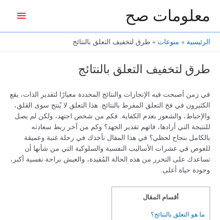
خطي
معلومات صح
القائمة
لى
لمحتوى
الرئيس
الرئيسية
منوعات
طرق لتخفيف التعلق بالنتائج
طرق لتخفيف التعلق بالنتائج
في زمن أصبحت فيه الإنجازات والنتائج المحددة معيارًا لتقدير الذات، يقع
الكثيرون في فخ التعلق المفرط بالنتائج. هذا التعلق لا يُنتج سوى القلق،
والإحباط، والشعور بعدم الكفاية. فكم من شخص اجتهد، ولكن لم يصل
للنتيجة التي أرادها، فاتهم تقدير الجهد؟ وكم من آخر ربط سعادته
بالكامل بنجاح لحظي؟ في هذا المقال نأخذك في رحلة غنية وعميقة
للغوص في عشرات الأساليب النفسية والسلوكية التي من شأنها أن
تساعدك على التحرر من هذه الحالة المُقيدة، والعيش براحة نفسية أكبر،
وجودة حياة أعلى.
أقسام المقال
ما هو التعلق بالنتائج؟