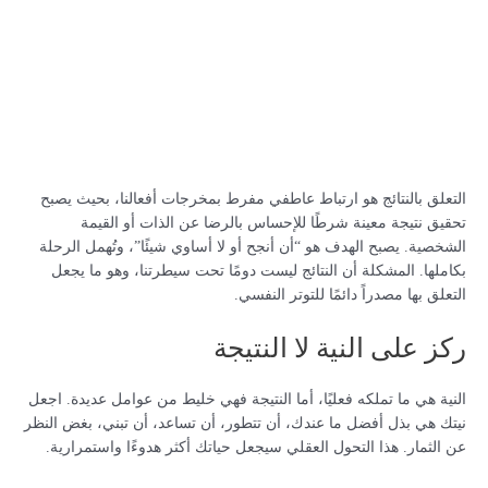
التعلق بالنتائج هو ارتباط عاطفي مفرط بمخرجات أفعالنا، بحيث يصبح
تحقيق نتيجة معينة شرطًا للإحساس بالرضا عن الذات أو القيمة
الشخصية. يصبح الهدف هو “أن أنجح أو لا أساوي شيئًا”، وتُهمل الرحلة
بكاملها. المشكلة أن النتائج ليست دومًا تحت سيطرتنا، وهو ما يجعل
التعلق بها مصدراً دائمًا للتوتر النفسي.
ركز على النية لا النتيجة
النية هي ما تملكه فعليًا، أما النتيجة فهي خليط من عوامل عديدة. اجعل
نيتك هي بذل أفضل ما عندك، أن تتطور، أن تساعد، أن تبني، بغض النظر
عن الثمار. هذا التحول العقلي سيجعل حياتك أكثر هدوءًا واستمرارية.