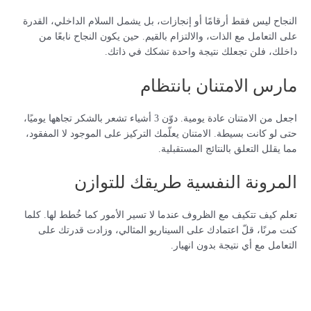
النجاح ليس فقط أرقامًا أو إنجازات، بل يشمل السلام الداخلي، القدرة
على التعامل مع الذات، والالتزام بالقيم. حين يكون النجاح نابعًا من
داخلك، فلن تجعلك نتيجة واحدة تشكك في ذاتك.
مارس الامتنان بانتظام
اجعل من الامتنان عادة يومية. دوّن 3 أشياء تشعر بالشكر تجاهها يوميًا،
حتى لو كانت بسيطة. الامتنان يعلّمك التركيز على الموجود لا المفقود،
مما يقلل التعلق بالنتائج المستقبلية.
المرونة النفسية طريقك للتوازن
تعلم كيف تتكيف مع الظروف عندما لا تسير الأمور كما خُطط لها. كلما
كنت مرنًا، قلّ اعتمادك على السيناريو المثالي، وزادت قدرتك على
التعامل مع أي نتيجة بدون انهيار.