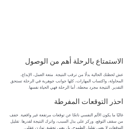
الاستمتاع بالرحلة أهم من الوصول
عش لحظتك الحالية بدلًا من ترقب النتيجة. متعة العمل، الإبداع،
المحاولة، واكتساب المهارات، كلها جوانب جوهرية في الرحلة تستحق
التقدير. النتيجة مجرد محطة، أما الرحلة فهي الحياة نفسها.
احذر التوقعات المفرطة
غالبًا ما يكون الألم النفسي ناتجًا عن توقعات مرتفعة غير واقعية. خفف
من سقف التوقع، وركز على بذل السبب، واترك النتيجة لقدرها. تقليل
التوقعات لا يعني تقليل الطموح، بل يعني تحقيق توازن عقلي.