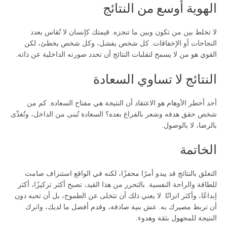
الهوية أوسع من النتائج
لا تخلط بين من تكون وبين ما تنجزه. قيمتك كإنسان لا تُقاس بعدد
النجاحات أو الإخفاقات. كل شخص يفشل، وكل شخص يخطئ، لكن
القوي هو من لا يسمح لتقلبات النتائج أن تحدد صورته الداخلية عن ذاته.
النتائج لا تساوي السعادة
أحد أخطر الأوهام هو الاعتقاد أن النتيجة هي مفتاح السعادة. كم من
شخص حقق هدفه وشعر بالفراغ بعده؟ السعادة تُبنى من الداخل، وتُغذّى
بالرضا، لا بالوصول.
الخاتمة
التعلق بالنتائج قد يبدو أمرًا محفزًا، لكنه في الواقع استنزاف صامت
للطاقة والراحة النفسية. بالتحرر من هذا القيد، تصبح أكثر تركيزًا، أكثر
إبداعًا، وأكثر اتزانًا. لا يعني ذلك أن تتخلى عن الطموح، بل أن تحبه دون
أن تربط مصيرك به. عش بنية صادقة، وقدم أفضل ما لديك، واترك
النتيجة للمجهول بثقة وهدوء.