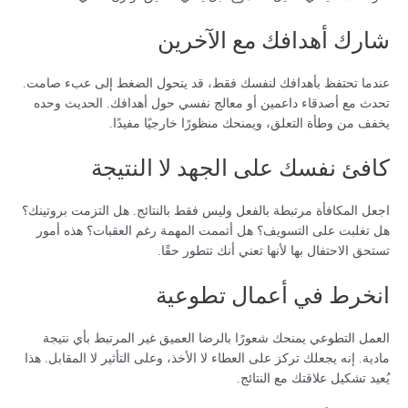
شارك أهدافك مع الآخرين
عندما تحتفظ بأهدافك لنفسك فقط، قد يتحول الضغط إلى عبء صامت.
تحدث مع أصدقاء داعمين أو معالج نفسي حول أهدافك. الحديث وحده
يخفف من وطأة التعلق، ويمنحك منظورًا خارجيًا مفيدًا.
كافئ نفسك على الجهد لا النتيجة
اجعل المكافأة مرتبطة بالفعل وليس فقط بالنتائج. هل التزمت بروتينك؟
هل تغلبت على التسويف؟ هل أتممت المهمة رغم العقبات؟ هذه أمور
تستحق الاحتفال بها لأنها تعني أنك تتطور حقًا.
انخرط في أعمال تطوعية
العمل التطوعي يمنحك شعورًا بالرضا العميق غير المرتبط بأي نتيجة
مادية. إنه يجعلك تركز على العطاء لا الأخذ، وعلى التأثير لا المقابل. هذا
يُعيد تشكيل علاقتك مع النتائج.