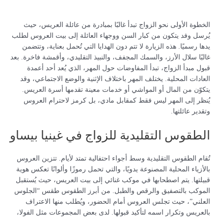
الخطوة الأولى نحو الزواج تبدأ غالبًا بمبادرة من عائلة العريس، حيث
يُرسل وفد يتكون من كبار السن ووجهاء العائلة إلى بيت العروس لطلب
يدها رسميًا. هذه الزيارة لا تتم دون الهدايا التي تُحمل بعناية، وتتضمن
غالبًا سلال الأرز، والسمك المجفف، والنبيذ التقليدي، وأقمشة فاخرة. بعد
قبول مبدأ الزواج، تبدأ المفاوضات حول المهر، الذي يُعد أحد أعمدة
العادات المحلية. يختلف المهر باختلاف الإثنية والوضع الاجتماعي، وقد
يتكوّن من المال أو المواشي أو خدمات معينة تقدمها أسرة العريس.
يُنظر إلى المهر ليس فقط كمقابل مادي، بل كرمز لاحترام العروس
وتقدير عائلتها.
الطقوس التقليدية للزواج في غينيا بيساو
تُقام الطقوس التقليدية وسط أجواء احتفالية تمتد لأيام. تتزين العروس
بالأزياء المحلية المصنوعة يدويًا، والتي تحمل رموزًا وألوانًا تعكس هوية
قبيلتها. يتم اصطحابها في موكب غنائي إلى بيت العريس، حيث يُستقبل
الموكب بالتصفيق والرقص والطبل. من أبرز الطقوس طقس “الجلوس
العلني”، حيث تجلس العروس أمام الحضور، ويُطلب منها الاعتراف
بالعريس وتكرار اسمه لتأكيد قبولها. لدى بعض المجموعات مثل الفولا،