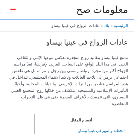
خطي
معلومات صح
القائمة
لى
لمحتوى
الرئيس
الرئيسية
بلاد
عادات الزواج في غينيا بيساو
عادات الزواج في غينيا بيساو
تتمتع غينيا بيساو بتقاليد زواج متجذرة تعكس تنوعها الإثني والثقافي
الغني. في هذا البلد الواقع على الساحل الغربي لإفريقيا، تُعدّ مراسم
الزواج أكثر من مجرد ارتباط رسمي بين رجل وامرأة، بل هي طقس
اجتماعي يرمز إلى تلاحم العائلات وتأكيد الانتماء المجتمعي. تتداخل في
هذه المراسم عناصر من التراث الإفريقي، والديانات المحلية، وأحيانًا
التأثيرات الإسلامية والمسيحية. تنكشف من خلالها روح المجتمع الغيني
البيساوي، التي تتمسك بالأعراف القديمة حتى في ظل التغيرات
المعاصرة.
أقسام المقال
الخطبة والمهر في غينيا بيساو