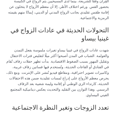
القِران وفقًا للشريعة، بينما لدى المسيحيين يتم الزواج في الكنيسة
بحضور القس. ورغم اختلاف الأطر، إلا أن معظم الأزواج لا يتخلون عن
إقامة طقس تقليدي بجانب الزواج المدني أو الديني، إيمانًا منهم بقيمته
الرمزية والاجتماعية.
التحولات الحديثة في عادات الزواج في
غينيا بيساو
شهدت عادات الزواج في غينيا بيساو تغيرات ملموسة بفعل التمدن
والعولمة. الشباب في المدن أصبحوا أكثر ميلًا لتقليص فترات الاحتفال
وتقليل المهور بسبب الضغوط الاقتصادية. بدأت تظهر حفلات زفاف تُقام
في الفنادق أو القاعات الحديثة، وتُستخدم فيها فساتين زفاف غربية،
وكاميرات تصوير احترافية، ومقاطع فيديو تُنشر على الإنترنت. ومع ذلك،
يحرص معظم الأزواج على إدراج لمسات تقليدية ضمن هذه الاحتفالات
الحديثة، كارتداء الزي الوطني أو إقامة وليمة شعبية بعد الزفاف
الرسمي. وهذا التوازن بين التقليد والتحديث يعكس ديناميكية المجتمع
الغيني البيساوي.
تعدد الزوجات وتغير النظرة الاجتماعية