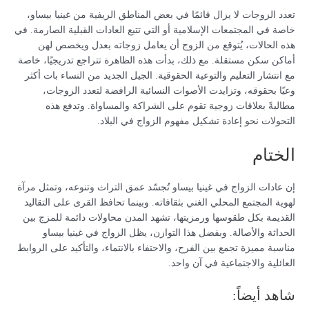
تعدد الزوجات لا يزال قائمًا في بعض المناطق الريفية من غينيا بيساو،
خاصة في المجتمعات الإسلامية أو التي تتبع العادات القبلية الصارمة. في
هذه الحالات، يُتوقع من الزوج أن يعامل زوجاته بعدل ويخصص لهن
أماكن سكن مستقلة. مع ذلك، بدأت هذه الظاهرة تتراجع تدريجيًا، خاصة
مع انتشار التعليم والتوعية الحقوقية. الجيل الجديد من النساء بات أكثر
وعيًا بحقوقه، وتزايدت الأصوات النسائية الرافضة لتعدد الزوجات،
مطالبةً بعلاقات زوجية تقوم على الشراكة والمساواة. وتدفع هذه
التحولات نحو إعادة تشكيل مفهوم الزواج في البلاد.
الختام
إن عادات الزواج في غينيا بيساو تُجسّد عمق التراث وتنوعه، وتمثل مرآة
لهوية المجتمع المحلي الغني بثقافاته. وبينما تحافظ القرى على التقاليد
القديمة بكل طقوسها ورمزيتها، تشهد المدن محاولات دائمة للمزج بين
الحداثة والأصالة. وبفضل هذا التوازن، يظل الزواج في غينيا بيساو
مناسبة مميزة تجمع بين الفرح، والاحتفاء بالانتماء، والتأكيد على الروابط
العائلية والاجتماعية في آن واحد.
شاهد أيضاً: