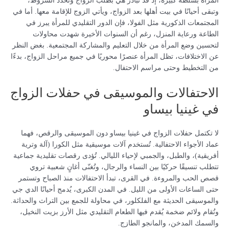
المرأة بسلطة كبيرة، إذ قد تبادر هي بطلب الزواج وتحدد الشروط،
وتبقى أحيانًا في بيت أهلها بعد الزواج، ويأتي الزوج للإقامة معها. أما في
المجتمعات الذكورية مثل الفولا، فإن الدور التقليدي للمرأة يبرز في
الطاعة ورعاية المنزل، رغم أن السنوات الأخيرة شهدت محاولات
لتحسين وضع المرأة من خلال التعليم والمشاركة المجتمعية. بغض النظر
عن الاختلافات، تظل المرأة عنصرًا محوريًا في جميع مراحل الزواج، بدءًا
من التخطيط وحتى مراسم الاحتفال.
الاحتفالات والموسيقى في حفلات الزواج
في غينيا بيساو
لا تكتمل حفلات الزواج في غينيا بيساو دون الموسيقى والرقص، فهما
عماد الأجواء الاحتفالية. تُستخدم آلات موسيقية مثل الكورا (آلة وترية
أفريقية)، والطبل، والجمبي لإحياء الليالي. تُؤدى رقصات تقليدية جماعية
تتطلب تنسيقًا حركيًا بين النساء والرجال، وتُغنّى أغانٍ شعبية تروي
قصص الحب والمروءة. في القرى، تبدأ الاحتفالات منذ الصباح وتستمر
حتى الساعات الأولى من الليل. في المدن الكبرى، يُدمج أحيانًا الدي جي
والموسيقى الحديثة مع الفلكلور، في محاولة للجمع بين التراث والحداثة.
وتُقام ولائم ضخمة يُقدم فيها الطعام التقليدي مثل الأرز بزيت النخيل،
والسمك المدخن، والمانجو الطازج.