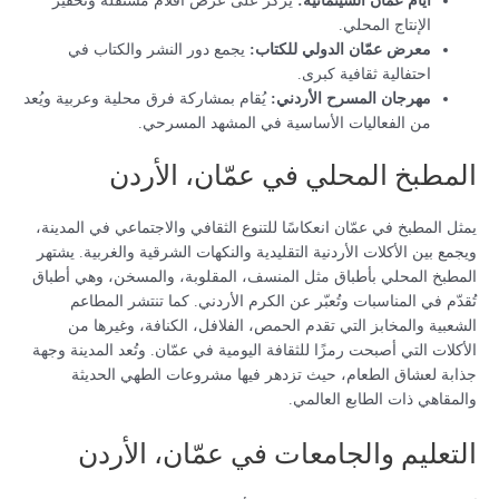
أيام عمّان السينمائية:
يركز على عرض أفلام مستقلة وتحفيز
الإنتاج المحلي.
معرض عمّان الدولي للكتاب:
يجمع دور النشر والكتاب في
احتفالية ثقافية كبرى.
مهرجان المسرح الأردني:
يُقام بمشاركة فرق محلية وعربية ويُعد
من الفعاليات الأساسية في المشهد المسرحي.
المطبخ المحلي في عمّان، الأردن
يمثل المطبخ في عمّان انعكاسًا للتنوع الثقافي والاجتماعي في المدينة،
ويجمع بين الأكلات الأردنية التقليدية والنكهات الشرقية والغربية. يشتهر
المطبخ المحلي بأطباق مثل المنسف، المقلوبة، والمسخن، وهي أطباق
تُقدّم في المناسبات وتُعبّر عن الكرم الأردني. كما تنتشر المطاعم
الشعبية والمخابز التي تقدم الحمص، الفلافل، الكنافة، وغيرها من
الأكلات التي أصبحت رمزًا للثقافة اليومية في عمّان. وتُعد المدينة وجهة
جذابة لعشاق الطعام، حيث تزدهر فيها مشروعات الطهي الحديثة
والمقاهي ذات الطابع العالمي.
التعليم والجامعات في عمّان، الأردن