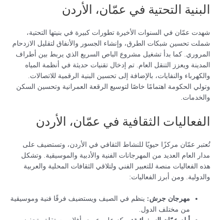
البنية التحتية في عمّان، الأردن
شهدت عمّان في السنوات الأخيرة تطورات كبيرة في بنيتها التحتية،
شملت تحسين شبكات الطرق، وإنشاء الجسور والأنفاق لتقليل الازدحام
المروري. كما بدأ تشغيل مشروع الباص السريع الذي يربط بين أطراف
المدينة ويعزز التنقل العام. تم إدخال تقنيات حديثة في أنظمة المياه
والكهرباء والنفايات، بالإضافة إلى تحسين البنية الرقمية للاتصالات.
وتولي الحكومة اهتمامًا خاصًا لتوسيع الرقعة العمرانية وتحسين السكن
والخدمات.
الفعاليات الثقافية في عمّان، الأردن
تُعتبر عمّان مركزًا حيويًا للنشاط الثقافي في الأردن، وتستضيف على
مدار العام العديد من المهرجانات الفنية والأدبية والموسيقية. وتشكل
هذه الفعاليات منصة للتعبير الفني ولتلاقي الثقافات المحلية والعربية
والدولية. ومن أبرز الفعاليات:
مهرجان جرش:
ينظم في الصيف ويستضيف فرقًا فنية وموسيقية
من مختلف الدول.