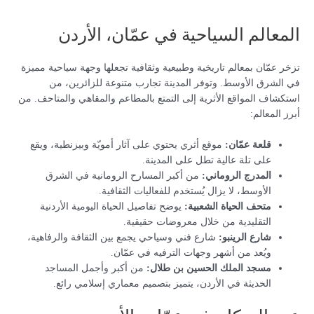
المعالم السياحية في عمّان، الأردن
تزخر عمّان بمعالم تاريخية وطبيعية وثقافية تجعلها وجهة سياحية مميزة
في الشرق الأوسط. وتوفر المدينة تجارب متنوعة للزائرين، من
استكشاف المواقع الأثرية إلى التمتع بالمطاعم والمقاهي والمتاحف. من
أبرز المعالم:
قلعة عمّان:
موقع أثري يحتوي على آثار أمويّة وبيزنطية، ويقع
على تلة عالية تطل على المدينة.
المدرج الروماني:
من أكبر المسارح الرومانية في الشرق
الأوسط، لا يزال يُستخدم للفعاليات الثقافية.
متحف الحياة الشعبية:
يوضح تفاصيل الحياة اليومية الأردنية
التقليدية من خلال معروضات حقيقية.
شارع الرينبو:
شارع فني وسياحي يجمع بين الثقافة والرفاهية،
ويُعد من أشهر وجهات الترفيه في عمّان.
مسجد الملك الحسين بن طلال:
من أكبر وأجمل المساجد
الحديثة في الأردن، يتميز بتصميم معماري إسلامي رائع.