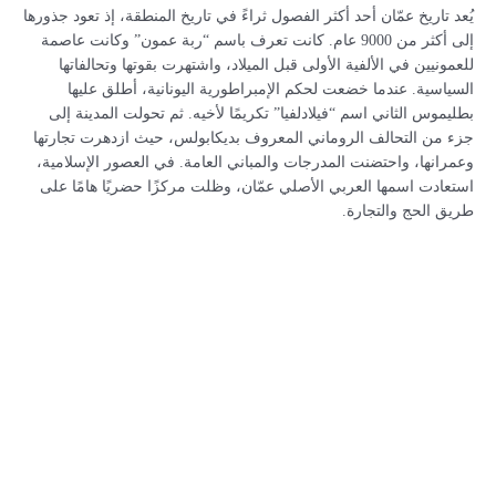
يُعد تاريخ عمّان أحد أكثر الفصول ثراءً في تاريخ المنطقة، إذ تعود جذورها
إلى أكثر من 9000 عام. كانت تعرف باسم “ربة عمون” وكانت عاصمة
للعمونيين في الألفية الأولى قبل الميلاد، واشتهرت بقوتها وتحالفاتها
السياسية. عندما خضعت لحكم الإمبراطورية اليونانية، أطلق عليها
بطليموس الثاني اسم “فيلادلفيا” تكريمًا لأخيه. ثم تحولت المدينة إلى
جزء من التحالف الروماني المعروف بديكابولس، حيث ازدهرت تجارتها
وعمرانها، واحتضنت المدرجات والمباني العامة. في العصور الإسلامية،
استعادت اسمها العربي الأصلي عمّان، وظلت مركزًا حضريًا هامًا على
طريق الحج والتجارة.