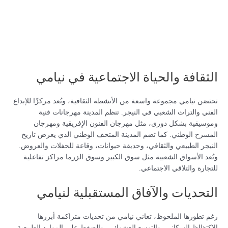
الثقافة والحياة الاجتماعية في نيامي
تحتضن نيامي مجموعة واسعة من الأنشطة الثقافية، وتُعد مركزًا للإبداع
الفني والتراث الشعبي في النيجر. تنظم المدينة مهرجانات فنية
وموسيقية بشكل دوري، مثل مهرجان الفنون الإفريقية ومهرجان
المسرح الوطني. كما تضم المدينة المتحف الوطني الذي يعرض تاريخ
النيجر الطبيعي والثقافي، وحديقة حيوانات، وقاعة للحفلات والعروض.
وتُعد الأسواق الشعبية مثل سوق الكبير وسوق الزرما مراكز تفاعلية
للتجارة والتلاقي الاجتماعي.
التحديات والآفاق المستقبلية لنيامي
رغم تطورها الملحوظ، تعاني نيامي من تحديات متراكمة أبرزها
الاكتظاظ السكاني، والتوسع العشوائي، والضغط على الموارد الطبيعية.