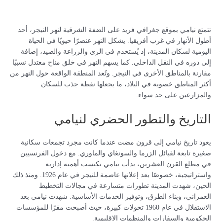
تتمتع نيامي بموقع جغرافي فريد على الضفة الشرقية لنهر النيجر، أحد
أطول الأنهار في غرب أفريقيا. يشكل النهر عنصرًا حيويًا في الحياة
اليومية لسكان المدينة، إذ يُستخدم في الري والزراعة والصيد، إضافة
إلى دوره في النقل الداخلي. كما يسهم النهر في خلق مناخ معتدل نسبيًا
مقارنة بالمناطق الأخرى في النيجر. وتُعد المنطقة الواقعة حول النهر من
أكثر المناطق خصوبة في البلاد، ما يجعلها نقطة جذب للسكان
والمزارعين على حد سواء.
التاريخ والتطور الحضري لنيامي
يعود تاريخ نيامي إلى قرون مضت عندما كانت مجرد تجمعات سكانية
صغيرة تابعة لقبائل الزرما والسونغاي والماوري. مع دخول الفرنسيين
في مطلع القرن العشرين، بدأت نيامي تكتسب أهمية إدارية
واستراتيجية، خصوصًا بعد إعلانها عاصمة للنيجر في عام 1926. ومنذ ذلك
الحين، شهدت المدينة تطورات متسارعة في مجالات التخطيط
العمراني، وبناء الطرق، وتوفير الخدمات الأساسية. شهدت نيامي بعد
الاستقلال في عام 1960 تحولات كبيرة، حيث أصبحت مقرًا للمؤسسات
الحكومية والسفارات والمنظمات الإقليمية.