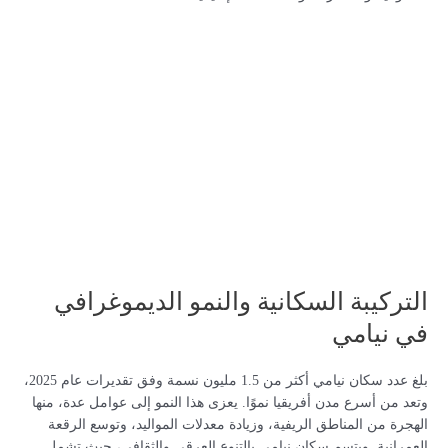
التركيبة السكانية والنمو الديموغرافي
في نيامي
بلغ عدد سكان نيامي أكثر من 1.5 مليون نسمة وفق تقديرات عام 2025،
وتعد من أسرع مدن أفريقيا نموًا. يعزى هذا النمو إلى عوامل عدة، منها
الهجرة من المناطق الريفية، وزيادة معدلات المواليد، وتوسع الرقعة
العمرانية. ويتسم سكان نيامي بالتنوع العرقي والثقافي، حيث تشمل