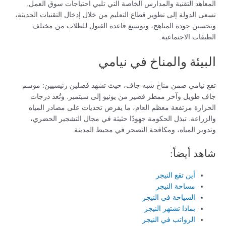
المعاهد التقنية والمدارس الخاصة التي تلبي احتياجات سوق العمل.
تسعى الدولة إلى تطوير قطاع التعليم من خلال إدخال التقنيات الحديثة،
وتحسين جودة المناهج، وتوسيع قاعدة القبول للطلاب من مختلف
الطبقات الاجتماعية.
البيئة والمناخ في نيامي
تقع نيامي ضمن مناخ شبه جاف، حيث تشهد فصلين رئيسيين: موسم
جاف طويل وآخر ممطر قصير من يونيو إلى سبتمبر. وتُعد درجات
الحرارة مرتفعة معظم العام، ما يفرض تحديات على مصادر المياه
والزراعة. تبذل الحكومة جهودًا حثيثة في مجال التشجير الحضري،
وتدوير المياه، ومكافحة التصحر في محيط المدينة.
شاهد أيضاً:
أين تقع النيجر
مساحة النيجر
السياحة في النيجر
بماذا تشتهر النيجر
الرواتب في النيجر