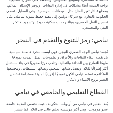
تواجه المدينة أيضًا مشكلات في إدارة النفايات، وتوفير الإسكان الملائم،
ومجابهة آثار تغير المناخ مثل الفيضانات الموسمية. وفي المقابل، تسعى
الحكومة بالتعاون مع شركاء دوليين إلى تنفيذ خطط تنموية شاملة، مثل
تحسين النقل الحضري، وبناء وحدات سكنية جديدة، وتشجيع الابتكار
البيئي والمجتمعي.
نيامي: رمز للتنوع والتقدم في النيجر
تُجسد نيامي الوجه العصري للنيجر، فهي ليست مجرد عاصمة سياسية
بل نقطة التقاء للثقافات والأعراق والطموحات. تمثل المدينة نموذجًا
ملهمًا للتمازج بين الحداثة والتقاليد، وتلعب دورًا محوريًا في بناء مستقبل
أكثر إشراقًا للبلاد. وبفضل شبابها المتعلم، ونسائها النشيطات، ومجتمعها
المتكاتف، تستعد نيامي لتكون نموذجًا إفريقيًا لمدينة مستدامة تحتضن
التغيير بروح الانتماء والابتكار.
القطاع التعليمي والجامعي في نيامي
يُعد التعليم في نيامي من أولويات الحكومة، حيث تحتضن المدينة جامعة
عبدو موموني، وهي أكبر مؤسسة تعليم عالي في البلاد. كما تنتشر