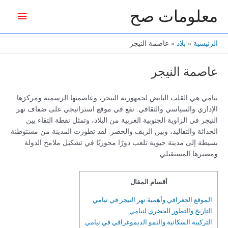
خطي
معلومات صح
القائمة
لى
لمحتوى
الرئيس
الرئيسية
بلاد
عاصمة النيجر
عاصمة النيجر
نيامي هي القلب النابض لجمهورية النيجر، وعاصمتها الرسمية ومركزها
الإداري والسياسي والثقافي. تقع في موقع استراتيجي على ضفاف نهر
النيجر في الزاوية الجنوبية الغربية من البلاد، وتمثل نقطة التقاء بين
الحداثة والتقاليد، وبين الريف والحضر. لقد تطورت المدينة من مستوطنة
بسيطة إلى مدينة حيوية تلعب دورًا محوريًا في تشكيل ملامح الدولة
ومصيرها المستقبلي.
أقسام المقال
الموقع الجغرافي وأهمية نهر النيجر في نيامي
التاريخ والتطور الحضري لنيامي
التركيبة السكانية والنمو الديموغرافي في نيامي