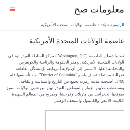
خطي
معلومات صح
القائمة
لى
لمحتوى
الرئيس
الرئيسية
بلاد
عاصمة الولايات المتحدة الأمريكية
عاصمة الولايات المتحدة الأمريكية
تُعد واشنطن العاصمة (Washington, D.C.) مركز السلطة الفيدرالية في
الولايات المتحدة الأمريكية، ومقر الحكومة والرئاسة والكونغرس
والمحكمة العليا. لا تنتمي إلى أي ولاية أمريكية، بل تشكّل مقاطعة
فدرالية مستقلة تُعرف باسم “District of Columbia”. منذ تأسيسها عام
1790، أصبحت مدينة رمزية تجمع بين التاريخ والسياسة والثقافة،
وتستقطب ملايين الزوار والموظفين الفيدراليين من شتى الولايات. تتميز
بموقعها الجغرافي بين ماريلاند وفرجينيا، وبمزيج من المعالم الشهيرة،
كـالبيت الأبيض والكابيتول والمتحف الوطني.