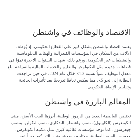
الاقتصاد والوظائف في واشنطن
يعتمد اقتصاد واشنطن بشكل كبير على القطاع الحكومي، إذ يُوظف
الآلاف من السكان في المؤسسات الفيدرالية والهيئات الدبلوماسية
والمنظمات غير الحكومية. ورغم ذلك، شهدت السنوات الأخيرة نموًا في
قطاعات جديدة مثل التكنولوجيا والتعليم والخدمات المالية والسياحة. بلغ
معدل التوظيف نمواً نسبته 1.2٪ خلال عام 2024، في حين تراجعت
البطالة إلى نحو 5٪، مما يعكس تعافيًا تدريجيًا بعد تأثيرات الجائحة
وتقليص الإنفاق الحكومي.
المعالم البارزة في واشنطن
تحتضن العاصمة العديد من الرموز الوطنية، أبرزها البيت الأبيض، مبنى
الكونغرس (الكابيتول)، نصب واشنطن التذكاري، نصب لنكولن، ونصب
جيفرسون. كما توجد مؤسسات ثقافية كبرى مثل مكتبة الكونغرس،
ومعرض الصور الوطنية، ومتاحف سميثسونيان التي تُعد من أشهر