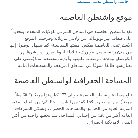
خاتمة: واشنطن مدينة المستقبل
موقع واشنطن العاصمة
تقع واشنطن العاصمة في الساحل الشرقي للولايات المتحدة، وتحديداً
على ضفاف نهر بوتوماك، بين ولايتي ماريلاند وفرجينيا. الموقع
الاستراتيجي للعاصمة يعكس أهميتها السياسية، كما يسهل الوصول إليها
من مدن رئيسية مثل نيويورك، فيلادلفيا، وبالتيمور. يمر عبرها نهر
أنكوسطيا وتحدها مرتفعات طبيعية وأودية منخفضة، مما يُضفي على
تضاريسها طابعًا متنوعًا بين المناطق المرتفعة والمسطحات المائية.
المساحة الجغرافية لواشنطن العاصمة
تبلغ مساحة واشنطن العاصمة حوالي 177 كيلومترًا مربعًا (68.3 ميلاً
مربعاً)، منها ما يقارب 158 كم² من اليابسة، و19 كم² من المياه. تتضمن
المدينة العديد من الحدائق والمساحات الخضراء، وتشكل المتنزهات
العامة أكثر من 20٪ من إجمالي المساحة، مما يجعلها واحدة من أكثر
المدن الأمريكية اخضرارًا.