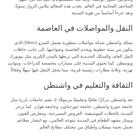
المتاحف المجانية في العالم. تجذب هذه المعالم ملايين الزوار سنويًا،
وتعد جزءاً أساسياً من هوية المدينة.
النقل والمواصلات في العاصمة
تمتلك واشنطن شبكة مواصلات متطورة تشمل المترو (Metro) الذي
يتكون من ستة خطوط ويخدم العاصمة وضواحيها، إلى جانب حافلات
النقل العام، والسكك الحديدية التي تربطها بالمدن الكبرى مثل نيويورك
وبوسطن. كما تحتوي المدينة على مسارات مخصصة للدراجات، وموانئ
نهرية، وثلاثة مطارات رئيسية قريبة، مما يجعل التنقل فيها سهلًا وفعالاً.
الثقافة والتعليم في واشنطن
تعد واشنطن مركزًا ثقافيًا وتعليميًا مرموقًا، إذ تضم جامعات بارزة مثل
جامعة جورج واشنطن، جامعة جورجتاون، وجامعة هوارد. كما تزخر
المدينة بالحفلات الموسيقية، العروض المسرحية، ومعارض الفنون.
ويمتاز مشهد الطعام في المدينة بتنوعه العالمي، مع انتشار مطاعم
تحمل نجمة ميشلان وأطباق من مختلف مطابخ العالم.