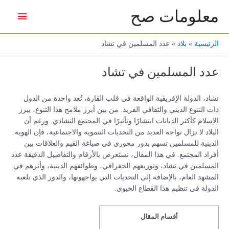
خطي
معلومات صح
القائمة
لى
لمحتوى
الرئيس
الرئيسية
بلاد
عدد المسلمين في تشاد
عدد المسلمين في تشاد
تشاد، الدولة الإفريقية الواقعة في قلب القارة، تُعد واحدة من الدول
ذات التنوع الديني والثقافي الفريد. من بين أبرز ملامح هذا التنوع، يبرز
الإسلام كأكثر الديانات انتشارًا وتأثيرًا في المجتمع التشادي. ورغم أن
البلاد لا تزال تواجه العديد من التحديات التنموية والاجتماعية، فإن الهوية
الدينية للمسلمين تسهم بدور محوري في صياغة القيم والعلاقات بين
أفراد المجتمع. في هذا المقال، نستعرض بالأرقام والتفاصيل الدقيقة عدد
المسلمين في تشاد، وتوزيعهم الجغرافي، وطوائفهم الدينية، وأثرهم في
المشهد العام، بالإضافة إلى التحديات التي يواجهونها، والدور الذي تلعبه
الدولة في تنظيم هذا القطاع الحيوي.
أقسام المقال