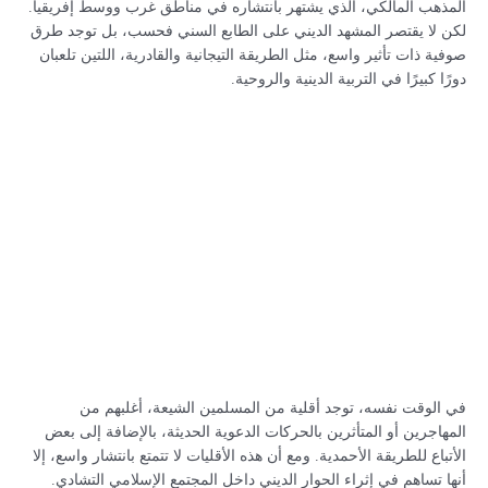
المذهب المالكي، الذي يشتهر بانتشاره في مناطق غرب ووسط إفريقيا.
لكن لا يقتصر المشهد الديني على الطابع السني فحسب، بل توجد طرق
صوفية ذات تأثير واسع، مثل الطريقة التيجانية والقادرية، اللتين تلعبان
دورًا كبيرًا في التربية الدينية والروحية.
في الوقت نفسه، توجد أقلية من المسلمين الشيعة، أغلبهم من
المهاجرين أو المتأثرين بالحركات الدعوية الحديثة، بالإضافة إلى بعض
الأتباع للطريقة الأحمدية. ومع أن هذه الأقليات لا تتمتع بانتشار واسع، إلا
أنها تساهم في إثراء الحوار الديني داخل المجتمع الإسلامي التشادي.