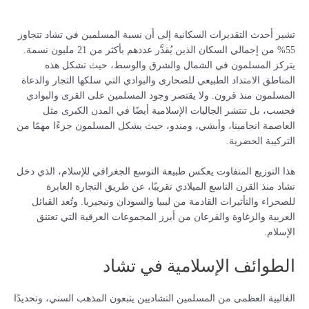
تشير أحدث التقديرات السكانية إلى أن نسبة المسلمين في تشاد تتجاوز
55% من إجمالي السكان الذين يُقدَّر عددهم بأكثر من 21 مليون نسمة.
يتركز المسلمون في الشمال والشرق والوسط، حيث تشكل هذه
المناطق الامتداد الطبيعي للصحارى والبوادي التي سلكها التجار والدعاة
المسلمون منذ قرون. ولا يقتصر وجود المسلمين على القرى والبوادي
فحسب، بل تنتشر الجاليات الإسلامية أيضًا في المدن الكبرى مثل
العاصمة انجامينا، وأبشي، ومندو، حيث يشكل المسلمون جزءًا مهمًا من
التركيبة الحضرية.
هذا التوزيع المتفاوت يعكس طبيعة التوسع الجغرافي للإسلام، الذي دخل
تشاد منذ القرن التاسع الميلادي تقريبًا، عن طريق التجارة العابرة
للصحراء والتأثيرات القادمة من ليبيا والسودان ونيجيريا. وتُعد القبائل
العربية والزغاوة والقرعان من أبرز المجموعات العرقية التي تعتنق
الإسلام.
الطوائف الإسلامية في تشاد
الغالبية العظمى من المسلمين التشاديين يتبعون المذهب السني، وتحديدًا