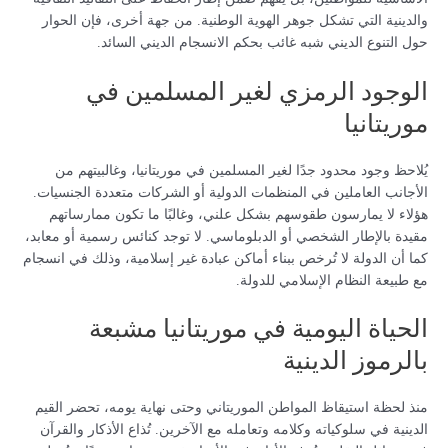
والدينية التي تشكل جوهر الهوية الوطنية. من جهة أخرى، فإن الحوار
حول التنوع الديني شبه غائب بحكم الانسجام الديني السائد.
الوجود الرمزي لغير المسلمين في
موريتانيا
يُلاحظ وجود محدود جدًا لغير المسلمين في موريتانيا، وغالبيتهم من
الأجانب العاملين في المنظمات الدولية أو الشركات متعددة الجنسيات.
هؤلاء لا يمارسون طقوسهم بشكل علني، وغالبًا ما تكون ممارساتهم
مقيدة بالإطار الشخصي أو الدبلوماسي. لا توجد كنائس رسمية أو معابد،
كما أن الدولة لا تُرخص ببناء أماكن عبادة غير إسلامية، وذلك في انسجام
مع طبيعة النظام الإسلامي للدولة.
الحياة اليومية في موريتانيا مشبعة
بالرموز الدينية
منذ لحظة استيقاظ المواطن الموريتاني وحتى نهاية يومه، تحضر القيم
الدينية في سلوكياته وكلامه وتعامله مع الآخرين. تُذاع الأذكار والقرآن