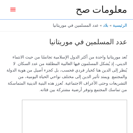
خطي
معلومات صح
القائمة
لى
لمحتوى
الرئيس
الرئيسية
بلاد
عدد المسلمين في موريتانيا
عدد المسلمين في موريتانيا
تُعد موريتانيا واحدة من أكثر الدول الإسلامية تجانسًا من حيث الانتماء
الديني، إذ يُشكل المسلمون فيها الغالبية المطلقة من عدد السكان. لا
يُنظر إلى الدين هنا كخيار فردي فحسب، بل كجزء أصيل من هوية الدولة
والمجتمع. ويمتد تأثير الدين إلى مختلف نواحي الحياة اليومية، من
التشريعات وحتى الأعراف الاجتماعية. تُعزز هذه البنية الدينية المتماسكة
من تماسك المجتمع وتوفر أرضية مشتركة بين فئاته.