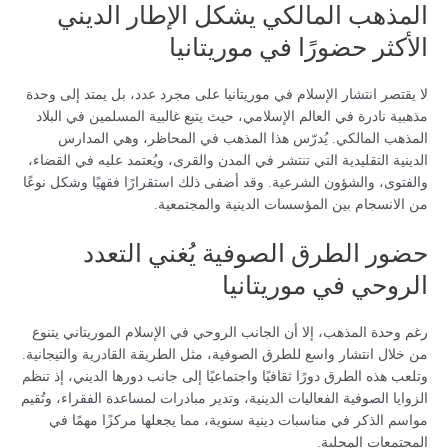
المذهب المالكي يشكل الإطار الديني
الأكثر حضورًا في موريتانيا
لا يقتصر انتشار الإسلام في موريتانيا على مجرد عدد، بل يمتد إلى وحدة
مذهبية نادرة في العالم الإسلامي، حيث يتبع غالبية المسلمين في البلاد
المذهب المالكي. يُدرّس هذا المذهب في المحاظر، وهي المدارس
الدينية التقليدية التي تنتشر في المدن والقرى، ويُعتمد عليه في القضاء،
والفتوى، والشؤون الشرعية. وقد أضفى ذلك استقرارًا فقهيًا وشكل نوعًا
من الانسجام بين المؤسسات الدينية والمجتمعية.
حضور الطرق الصوفية يُغني التعدد
الروحي في موريتانيا
رغم وحدة المذهب، إلا أن الجانب الروحي في الإسلام الموريتاني يتنوع
من خلال انتشار واسع للطرق الصوفية، مثل الطريقة القادرية والتيجانية.
وتلعب هذه الطرق دورًا ثقافيًا واجتماعيًا إلى جانب دورها الديني، إذ تنظم
الزوايا الصوفية الفعاليات الدينية، وتدير مبادرات لمساعدة الفقراء، وتُقيم
مواسم الذكر في مناسبات دينية سنوية، مما يجعلها مركزًا مهمًا في
المجتمعات المحلية.