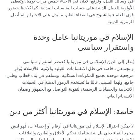
في وسائل النقل، وتُرفع الأذان في الأحياء خمس مرات يوميًا، وتُعطى
الأولوية للعطل الدينية على حساب المناسبات المدنية. كما يُلاحظ حضور
قوي للعلماء والشيوخ في الفضاء العام، ما يدل على الاحترام المتأصل
للرمزية الدينية.
الإسلام في موريتانيا عامل وحدة
واستقرار سياسي
يُنظر إلى الدين الإسلامي في موريتانيا كعنصر استقرار سياسي
ومجتمعي، خاصة في ظل الانقسامات القبلية والإثنية. فالإسلام يُوفر
مرجعية موحدة لجميع المكونات السكانية، ويساهم في بناء خطاب وطني
جامع. ولهذا السبب، غالبًا ما تُستخدم الرموز الدينية في الحملات
الانتخابية والخطابات الرسمية، لتقوية التواصل مع الجمهور وضمان
الانسجام العام.
خاتمة: الإسلام في موريتانيا أكثر من دين
لا يمكن اختزال الإسلام في موريتانيا في أرقام أو إحصاءات، فهو ليس
مجرد انتماء ديني بل بنية شاملة تحكم الأخلاق والقانون والعلاقات
الاجتماعية. عدد المسلمين في موريتانيا ليس فقط إشارة إلى الكثرة