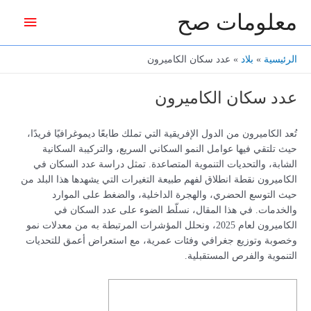
خطي
معلومات صح
القائمة
لى
لمحتوى
الرئيس
الرئيسية
بلاد
عدد سكان الكاميرون
عدد سكان الكاميرون
تُعد الكاميرون من الدول الإفريقية التي تملك طابعًا ديموغرافيًا فريدًا،
حيث تلتقي فيها عوامل النمو السكاني السريع، والتركيبة السكانية
الشابة، والتحديات التنموية المتصاعدة. تمثل دراسة عدد السكان في
الكاميرون نقطة انطلاق لفهم طبيعة التغيرات التي يشهدها هذا البلد من
حيث التوسع الحضري، والهجرة الداخلية، والضغط على الموارد
والخدمات. في هذا المقال، نسلّط الضوء على عدد السكان في
الكاميرون لعام 2025، ونحلل المؤشرات المرتبطة به من معدلات نمو
وخصوبة وتوزيع جغرافي وفئات عمرية، مع استعراض أعمق للتحديات
التنموية والفرص المستقبلية.