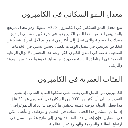
معدل النمو السكاني في الكاميرون
يبلغ معدل النمو السكاني في الكاميرون 2.59% سنويًا، وهو معدل مرتفع
بالمقاييس العالمية. هذا النمو الكبير يعود في جزء كبير منه إلى ارتفاع
معدلات الخصوبة والتي تصل إلى أكثر من 4 مواليد لكل امرأة، فضلًا عن
انخفاض تدريجي في معدل الوفيات بفضل تحسن نسبي في الخدمات
الصحية، خاصة في المدن الكبرى. لكن رغم هذا التحسن، لا تزال الرعاية
الصحية في المناطق الريفية محدودة، ما يخلق فجوة واضحة بين المدينة
والريف.
الفئات العمرية في الكاميرون
الكاميرون من الدول التي يغلب على سكانها الطابع الشاب، إذ تشير
التقديرات إلى أن أكثر من 60% من السكان تقل أعمارهم عن 25 عامًا.
هذا يعطي الدولة فرصة ذهبية لتحقيق ما يُعرف بـ”العائد الديموغرافي”
إذا ما تم استثمار هذا الجيل الشاب في التعليم والتوظيف والتأهيل. لكن
في المقابل، فإن إهمال هذه الفئة قد يؤدي إلى نتائج عكسية تتمثل في
ارتفاع البطالة والجريمة والهجرة غير النظامية.