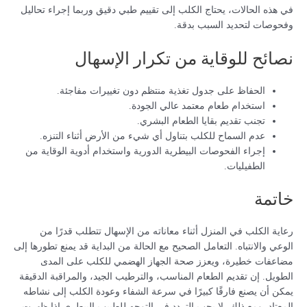
في هذه الحالات، يحتاج الكلب إلى تقييم طبي دقيق وربما إجراء تحاليل
وفحوصات لتحديد السبب بدقة.
نصائح للوقاية من تكرار الإسهال
الحفاظ على جدول تغذية منتظم دون تغييرات مفاجئة.
استخدام طعام معتمد عالي الجودة.
تجنب تقديم بقايا الطعام البشري.
عدم السماح للكلب بتناول أي شيء من الأرض أثناء التنزه.
إجراء الفحوصات البيطرية الدورية واستخدام أدوية الوقاية من
الطفيليات.
خاتمة
رعاية الكلب في المنزل أثناء معاناته من الإسهال تتطلب قدرًا من
الوعي والانتباه. التعامل الصحيح مع الحالة من البداية قد يمنع تطورها إلى
مضاعفات خطيرة، ويعزز صحة الجهاز الهضمي للكلب على المدى
الطويل. إن تقديم الطعام المناسب، والترطيب الجيد، والمراقبة الدقيقة
يمكن أن يصنع فارقًا كبيرًا في سرعة الشفاء وعودة الكلب إلى نشاطه
المعتاد. ومع ذلك، لا يجب التردد في التوجه للطبيب البيطري إذا ظهرت