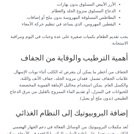
الأرز الأبيض المسلوق بدون بهارات.
الدجاج المسلوق منزوع الجلد والعظام.
البطاطس المسلوقة المهروسة بدون ملح أو إضافات.
اليقطين المهروس، الذي يساعد في تنظيم حركة الأمعاء.
يجب تقديم الطعام بكميات صغيرة على عدة وجبات في اليوم ومراقبة
الاستجابة.
أهمية الترطيب والوقاية من الجفاف
الجفاف من أخطر ما يمكن أن يتعرض له الكلب أثناء نوبات الإسهال.
علامات الجفاف تشمل: فقدان مرونة الجلد، جفاف الأنف واللثة،
والكسل العام. يمكن استخدام محاليل الإماهة الفموية المخصصة
للحيوانات في المنزل، أو تقديم الماء الممزوج بالقليل من مرق الدجاج
الطبيعي (بدون ملح أو بصل).
إضافة البروبيوتيك إلى النظام الغذائي
تُعد مكملات البروبيوتيك من الوسائل الفعالة في دعم الجهاز الهضمي
للكلب، حيث تعمل على إعادة التوازن للبكتيريا النافعة في الأمعاء. يمكن