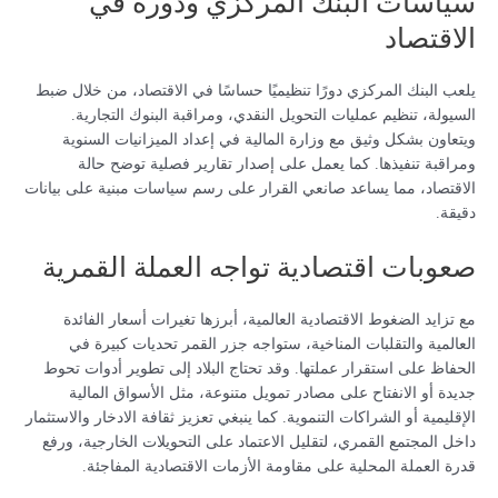
سياسات البنك المركزي ودوره في
الاقتصاد
يلعب البنك المركزي دورًا تنظيميًا حساسًا في الاقتصاد، من خلال ضبط
السيولة، تنظيم عمليات التحويل النقدي، ومراقبة البنوك التجارية.
ويتعاون بشكل وثيق مع وزارة المالية في إعداد الميزانيات السنوية
ومراقبة تنفيذها. كما يعمل على إصدار تقارير فصلية توضح حالة
الاقتصاد، مما يساعد صانعي القرار على رسم سياسات مبنية على بيانات
دقيقة.
صعوبات اقتصادية تواجه العملة القمرية
مع تزايد الضغوط الاقتصادية العالمية، أبرزها تغيرات أسعار الفائدة
العالمية والتقلبات المناخية، ستواجه جزر القمر تحديات كبيرة في
الحفاظ على استقرار عملتها. وقد تحتاج البلاد إلى تطوير أدوات تحوط
جديدة أو الانفتاح على مصادر تمويل متنوعة، مثل الأسواق المالية
الإقليمية أو الشراكات التنموية. كما ينبغي تعزيز ثقافة الادخار والاستثمار
داخل المجتمع القمري، لتقليل الاعتماد على التحويلات الخارجية، ورفع
قدرة العملة المحلية على مقاومة الأزمات الاقتصادية المفاجئة.