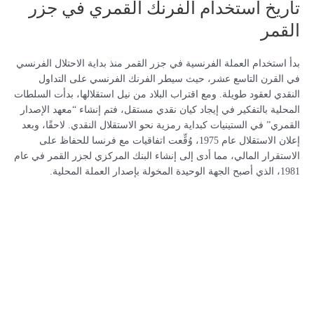
تاريخ استخدام الفرنك القمري في جزر
القمر
بدأ استخدام العملة الفرنسية في جزر القمر منذ بداية الاحتلال الفرنسي
في القرن التاسع عشر، حيث سيطر الفرنك الفرنسي على التداول
النقدي لعقود طويلة. ومع اقتراب البلاد من نيل استقلالها، بدأت السلطات
المحلية بالتفكير في إيجاد كيان نقدي مستقل، فتم إنشاء “معهد الإصدار
القمري” في الستينيات كبداية رمزية نحو الاستقلال النقدي. لاحقًا، وبعد
إعلان الاستقلال عام 1975، وُقِّعت اتفاقيات مع فرنسا للحفاظ على
الاستقرار المالي، مما أدى إلى إنشاء البنك المركزي لجزر القمر في عام
1981، الذي أصبح الجهة الوحيدة المخولة بإصدار العملة المحلية.