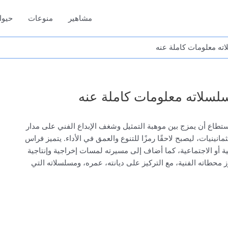
مشاهير
منوعات
حيوا
اته معلومات كاملة عنه
سلسلاته معلومات كاملة عنه
 استطاع أن يمزج بين موهبة التمثيل وشغف الإبداع الفني على مدار
وبدأ رحلته الفنية منذ الثمانينيات، ليصبح لاحقًا رمزًا للتنوع والعمق في الأداء. يتميز فراس
 أو الاجتماعية، كما أضاف إلى مسيرته لمسات إخراجية وإنتاجية
ز محطاته الفنية، مع التركيز على ديانته، عمره، ومسلسلاته التي