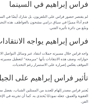
فراس إبراهيم في السينما
لم يقتصر حضور فراس على التلفزيون، بل شارك أيضًا في السي
قدم أداءً مميزًا في سياق درامي مشحون بالعواطف. هذه التجر
وسّع من دائرة تأثيره الفني.
فراس إبراهيم يواجه الانتقادا
واجه فراس خلال مسيرته حملات انتقاد عبر وسائل التواصل ال
حواراته، وصف هذه الانتقادات بأنها “مبرمجة” لتعطيل مسيرته، 
الموقف يعكس إصراره على الاستمرار رغم التحديات.
تأثير فراس إبراهيم على الجيل
يُعتبر فراس مصدر إلهام للعديد من الممثلين الشباب، بفضل مسي
العفوية والعمق، جعله نموذجًا يُحتذى به. كما أن تجربته في
الفن.