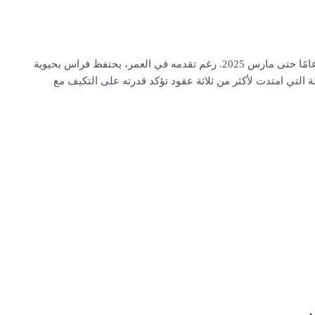
ولد فراس إبراهيم في 11 ديسمبر 1969، مما يعني أنه يبلغ 55 عامًا حتى مارس 2025. رغم تقدمه في العمر، يحتفظ فراس بحيوية
ة التي امتدت لأكثر من ثلاثة عقود تؤكد قدرته على التكيف مع