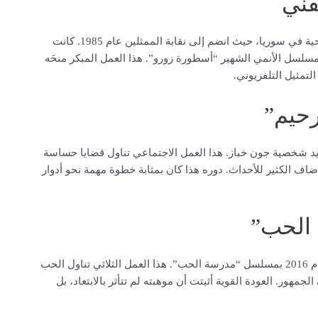
فني
بدأ فراس مسيرته بعد تخرجه من المعهد العالي للفنون المسرحية في سوريا، حيث انضم إلى نقابة الممثلين عام 1985. كانت
سلسل الأنمي الشهير “أسطورة زورو”. هذا العمل المبكر منحَه
لتمثيل التلفزيوني.
حيم”
 تجسيد شخصية جون خباز. هذا العمل الاجتماعي تناول قضايا حساسة
أضاف الكثير للأحداث. دوره هذا كان بمثابة خطوة مهمة نحو أدوار
 الحب”
بعد فترة غياب قسري بسبب الأوضاع في سوريا، عاد فراس عام 2016 بمسلسل “مدرسة الحب”. هذا العمل الثلاثي تناول الحب
مهور. العودة القوية أثبتت أن موهبته لم تتأثر بالابتعاد، بل