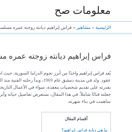
خطي
معلومات صح
لى
لمحتوى
الرئيسية
مشاهير
فراس إبراهيم ديانته زوجته عمره مسلسل
فراس إبراهيم ديانته زوجته عمره م
يُعد فراس إبراهيم واحدًا من أبرز نجوم الدراما السورية، حيث
عقود. ولد في مدينة دمشق عام 1969، 
بقدرته على تقديم شخصيات معقدة، سواء في الأعمال التاريخية
جعلته فنانًا شاملاً. في هذا المقال، نستعرض تفاصيل حياته وأبر
ساهمت في بناء شهرته.
أقسام المقال
ما هي ديانة فراس إبراهيم؟