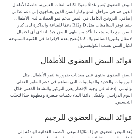
البيض العضوي يُعتبر غذاءً مفيدًا لكافة الفئات العمرية، خاصةً الأطفال
الذين هم في مراحل النمو وكبار السن الذين يحتاجون إلى دعم غذائي
إضافي. البروتين الكامل في البيض يدعم نمو العضلات لدى الأطفال،
بينما توفر الفيتامينات مثل D وB12 دعمًا للمناعة والذاكرة لدى كبار
السن. مع ذلك، يجب التأكد من طهي البيض جيدًا لتفادي أي احتمال
لانتقال بكتيريا السالمونيلا، كما يُنصح بعدم الإفراط في الكمية الممنوحة
لكبار السن بسبب الكوليسترول.
فوائد البيض العضوي للأطفال
البيض العضوي يحتوي على مغذيات ضرورية لنمو الأطفال، مثل
البروتينات والحديد والفيتامينات التي تساهم في دعم التطور العقلي
والبدني. إدخاله في وجبة الإفطار يعزز التركيز والنشاط الذهني خلال
اليوم الدراسي. ويُفضَّل دائمًا البدء بكميات صغيرة ومطهوة جيدًا لتجنّب
التحسس.
فوائد البيض العضوي للرجيم
يُعد البيض العضوي خيارًا مثاليًا لمتبعي الأنظمة الغذائية الهادفة إلى