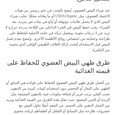
عند شراء البيض العضوي، يُنصح بالبحث عن ختم رسمي من هيئات
الاعتماد العضوي، مثل USDA Organic أو ما يعادله محليًا. تجنّب شراء
البيض الذي لا يحمل علامات موثوقة أو يُباع في بيئات غير مبردة. بعد
الشراء، يجب حفظ البيض في الجزء الداخلي من الثلاجة بدرجة حرارة لا
تزيد عن 4 درجات مئوية، ويفضل تركه في علبته الأصلية للحفاظ على
طزاجته وحمايته من امتصاص روائح الأطعمة الأخرى. ويُنصح بعدم غسل
البيض قبل الاستخدام لتجنب إزالة الغلاف الطبيعي الواقي الذي يحميه
من البكتيريا.
طرق طهي البيض العضوي للحفاظ على
قيمته الغذائية
من أفضل طرق طهي البيض العضوي للحفاظ على فوائده هي السلق أو
الطهي على البخار أو التحضير دون استخدام كميات كبيرة من الدهون.
تجنب القلي بزيت غزير أو إضافة مكونات غنية بالدهون المشبعة مثل
الزبدة أو الجبن المصنع، حيث تقلل هذه الطرق من القيمة الغذائية وتزيد
من الحمل الدهني على الجسم. من المفيد أيضًا تناول البيض مع
خضروات طازجة مثل السبانخ أو الفلفل أو الطماطم لزيادة محتوى