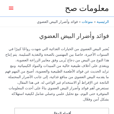
خطي
معلومات صح
القائمة
لى
لمحتوى
الرئيس
الرئيسية
منوعات
فوائد وأضرار البيض العضوي
فوائد وأضرار البيض العضوي
يُعتبر البيض العضوي من الخيارات الغذائية التي شهدت رواجًا كبيرًا في
السنوات الأخيرة، خاصةً بين المهتمين بالصحة والتغذية السليمة. يتم إنتاج
هذا النوع من البيض من دجاج يُربى وفق معايير الزراعة العضوية،
ويتغذى على أعلاف طبيعية خالية من المبيدات والمواد الكيميائية. ومع
تزايد الحديث عن فوائد الأطعمة الطبيعية والعضوية، أصبح من المهم فهم
ما يقدمه البيض العضوي من منافع غذائية، إلى جانب الأضرار المحتملة
الناتجة عن الإفراط أو الاستخدام غير الواعي له. في هذا المقال،
نستعرض أهم فوائد وأضرار البيض العضوي بناءً على أحدث المعلومات
المتوفرة حتى اليوم، مع تحليل علمي وعملي شامل لكيفية استهلاكه
بشكل آمن وفعّال.
أقسام المقال