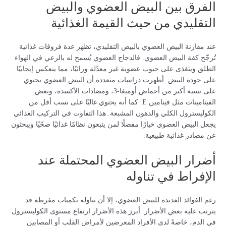
الفرق بين البيض العضوي والبيض
التقليدي من حيث القيمة الغذائية
عند مقارنة البيض العضوي بالبيض التقليدي، تظهر عدة فروقات غذائية
تُرجّح كفة البيض العضوي. فالدجاج العضوي يُسمح له بالرعي في الهواء
الطلق ويتغذى على حبوب عضوية غير معدّلة وراثيًا، مما ينعكس إيجابيًا
على جودة البيض. أظهرت دراسات متعددة أن البيض العضوي يحتوي
على نسبة أكبر من أحماض أوميغا-3، ومضادات الأكسدة، وبعض
الفيتامينات مثل فيتامين E. كما أنه يحتوي غالبًا على نسب أقل من
الكوليسترول الكلي والدهون المشبعة. هذا التفاوت في التركيب الغذائي
يجعل البيض العضوي خيارًا مفضلًا لمن يتبعون نظامًا غذائيًا صحّيًا ويبحثون
عن مصادر غذائية طبيعية.
أضرار البيض العضوي المحتملة عند
الإفراط في تناوله
رغم الفوائد العديدة للبيض العضوي، إلا أن تناوله بكميات مفرطة قد
يترتب عليه بعض الأضرار. أبرز هذه الأضرار ارتفاع مستوى الكوليسترول
في الدم، خاصةً لدى الأفراد المعرضين لأمراض القلب أو المصابين