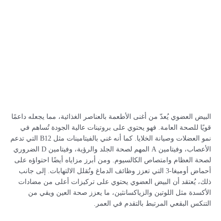
البيض العضوي يُعدّ من أغنى الأطعمة بالعناصر الغذائية، مما يجعله داعمًا
قويًا للصحة العامة. فهو يحتوي على بروتينات عالية الجودة تُساهم في
نمو العضلات وصيانة الخلايا. كما أنه غني بالفيتامينات مثل B12 التي تدعم
الأعصاب، وفيتامين A المهم لصحة الجلد والرؤية، وفيتامين D الضروري
لصحة العظام وامتصاص الكالسيوم. ومن أبرز مزاياه أيضًا احتواؤه على
أحماض أوميغا-3 التي تعزز وظائف الدماغ وتُقلل الالتهابات. إلى جانب
ذلك، يُعتقد أن البيض العضوي يحتوي على تركيزات أعلى من مضادات
الأكسدة مثل اللوتين والزياكسانثين، ما يعزز صحة العين ويقي من
التنكس البقعي المرتبط بالتقدم في العمر.