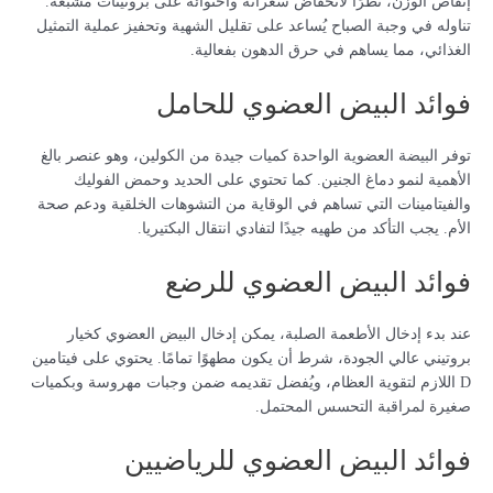
إنقاص الوزن، نظرًا لانخفاض سعراته واحتوائه على بروتينات مشبعة.
تناوله في وجبة الصباح يُساعد على تقليل الشهية وتحفيز عملية التمثيل
الغذائي، مما يساهم في حرق الدهون بفعالية.
فوائد البيض العضوي للحامل
توفر البيضة العضوية الواحدة كميات جيدة من الكولين، وهو عنصر بالغ
الأهمية لنمو دماغ الجنين. كما تحتوي على الحديد وحمض الفوليك
والفيتامينات التي تساهم في الوقاية من التشوهات الخلقية ودعم صحة
الأم. يجب التأكد من طهيه جيدًا لتفادي انتقال البكتيريا.
فوائد البيض العضوي للرضع
عند بدء إدخال الأطعمة الصلبة، يمكن إدخال البيض العضوي كخيار
بروتيني عالي الجودة، شرط أن يكون مطهوًا تمامًا. يحتوي على فيتامين
D اللازم لتقوية العظام، ويُفضل تقديمه ضمن وجبات مهروسة وبكميات
صغيرة لمراقبة التحسس المحتمل.
فوائد البيض العضوي للرياضيين