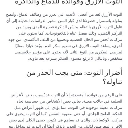
التوت الأزرق وفوائده للدماغ والذاكرة
التوت الأزرق يُعد من أفضل الأغذية التي تعزز من وظائف الدماغ، ويُنصح
بتناوله باستمرار خصوصًا لدى كبار السن. تشير الدراسات الحديثة إلى أن
تناول التوت الأزرق بانتظام يحسّن الذاكرة قصيرة المدى ويزيد من
التركيز الذهني، وذلك بفضل غناه بالفلافونويدات. كما يحتوي على
مركبات تُحفز نمو الخلايا العصبية وتحميها من التلف التأكسدي. من جهة
أخرى، يساعد التوت الأزرق في تنظيم سكر الدم، ويُعد خيارًا ممتازًا
لمرضى السكري من النوع الثاني لأنه يحتوي على مؤشر جلايسيمي
منخفض، وبالتالي لا يرفع مستوى السكر بسرعة بعد تناوله.
أضرار التوت: متى يجب الحذر من
تناوله؟
على الرغم من فوائده المتعددة، إلا أن التوت قد يُسبب بعض الأعراض
السلبية في حالات معينة. يعاني بعض الأشخاص من حساسية تجاه
مركبات معينة موجودة في التوت، مما يؤدي إلى ظهور أعراض مثل
الحكة، الطفح الجلدي، أو حتى صعوبة التنفس. كما أن التوت يحتوي على
مركب الأوكسالات، والذي قد يساهم في تكوين حصى الكلى لدى بعض
الأفراد المعرضين لذلك. من الجدير بالذكر أيضًا أن التوت قد يتداخل مع