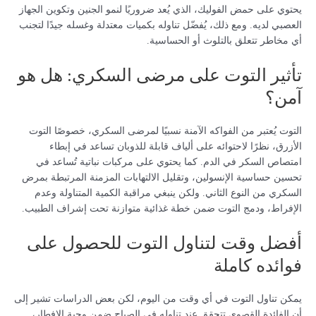
يحتوي على حمض الفوليك، الذي يُعد ضروريًا لنمو الجنين وتكوين الجهاز
العصبي لديه. ومع ذلك، يُفضّل تناوله بكميات معتدلة وغسله جيدًا لتجنب
أي مخاطر تتعلق بالتلوث أو الحساسية.
تأثير التوت على مرضى السكري: هل هو
آمن؟
التوت يُعتبر من الفواكه الآمنة نسبيًا لمرضى السكري، خصوصًا التوت
الأزرق، نظرًا لاحتوائه على ألياف قابلة للذوبان تساعد في إبطاء
امتصاص السكر في الدم. كما يحتوي على مركبات نباتية تُساعد في
تحسين حساسية الإنسولين، وتقليل الالتهابات المزمنة المرتبطة بمرض
السكري من النوع الثاني. ولكن ينبغي مراقبة الكمية المتناولة وعدم
الإفراط، ودمج التوت ضمن خطة غذائية متوازنة تحت إشراف الطبيب.
أفضل وقت لتناول التوت للحصول على
فوائده كاملة
يمكن تناول التوت في أي وقت من اليوم، لكن بعض الدراسات تشير إلى
أن الفائدة القصوى تتحقق عند تناوله في الصباح ضمن وجبة الإفطار،