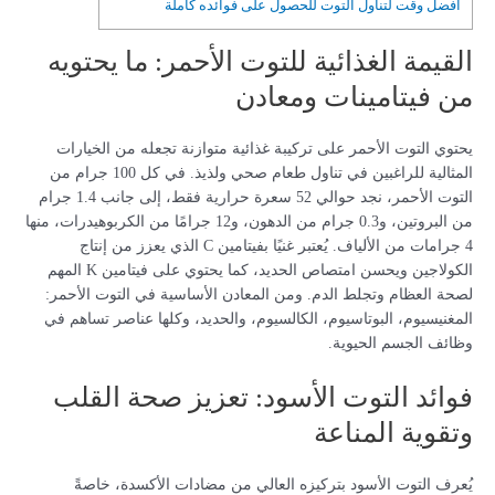
أفضل وقت لتناول التوت للحصول على فوائده كاملة
القيمة الغذائية للتوت الأحمر: ما يحتويه
من فيتامينات ومعادن
يحتوي التوت الأحمر على تركيبة غذائية متوازنة تجعله من الخيارات
المثالية للراغبين في تناول طعام صحي ولذيذ. في كل 100 جرام من
التوت الأحمر، نجد حوالي 52 سعرة حرارية فقط، إلى جانب 1.4 جرام
من البروتين، و0.3 جرام من الدهون، و12 جرامًا من الكربوهيدرات، منها
4 جرامات من الألياف. يُعتبر غنيًا بفيتامين C الذي يعزز من إنتاج
الكولاجين ويحسن امتصاص الحديد، كما يحتوي على فيتامين K المهم
لصحة العظام وتجلط الدم. ومن المعادن الأساسية في التوت الأحمر:
المغنيسيوم، البوتاسيوم، الكالسيوم، والحديد، وكلها عناصر تساهم في
وظائف الجسم الحيوية.
فوائد التوت الأسود: تعزيز صحة القلب
وتقوية المناعة
يُعرف التوت الأسود بتركيزه العالي من مضادات الأكسدة، خاصةً