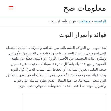
خطي
معلومات صح
القائمة
لى
لمحتوى
الرئيس
الرئيسية
منوعات
فوائد وأضرار التوت
فوائد وأضرار التوت
يُعد التوت من الفواكه الغنية بالعناصر الغذائية والمركبات النباتية النشطة
التي تُسهم في تحسين الصحة العامة والوقاية من العديد من الأمراض.
وتُميّزه ألوانه المختلفة بين الأحمر، الأزرق، والأسود، فضلًا عن نكهته
المميزة وسهولة تناوله بأشكال متنوعة. سواء كنت تبحث عن تحسين
صحة القلب، تعزيز المناعة، أو الحفاظ على شباب الدماغ، فإن التوت
يقدم فوائد صحية مدهشة لا تُحصى. ومع ذلك، لا يخلو من بعض المحاذير
التي ينبغي التنبه لها. في هذا المقال، نقدم نظرة شاملة على فوائد
وأضرار التوت، بناءً على أحدث المعلومات المتوفرة حتى اليوم.