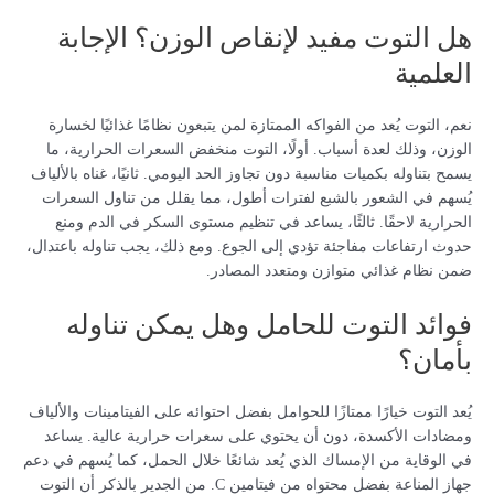
هل التوت مفيد لإنقاص الوزن؟ الإجابة
العلمية
نعم، التوت يُعد من الفواكه الممتازة لمن يتبعون نظامًا غذائيًا لخسارة
الوزن، وذلك لعدة أسباب. أولًا، التوت منخفض السعرات الحرارية، ما
يسمح بتناوله بكميات مناسبة دون تجاوز الحد اليومي. ثانيًا، غناه بالألياف
يُسهم في الشعور بالشبع لفترات أطول، مما يقلل من تناول السعرات
الحرارية لاحقًا. ثالثًا، يساعد في تنظيم مستوى السكر في الدم ومنع
حدوث ارتفاعات مفاجئة تؤدي إلى الجوع. ومع ذلك، يجب تناوله باعتدال،
ضمن نظام غذائي متوازن ومتعدد المصادر.
فوائد التوت للحامل وهل يمكن تناوله
بأمان؟
يُعد التوت خيارًا ممتازًا للحوامل بفضل احتوائه على الفيتامينات والألياف
ومضادات الأكسدة، دون أن يحتوي على سعرات حرارية عالية. يساعد
في الوقاية من الإمساك الذي يُعد شائعًا خلال الحمل، كما يُسهم في دعم
جهاز المناعة بفضل محتواه من فيتامين C. من الجدير بالذكر أن التوت