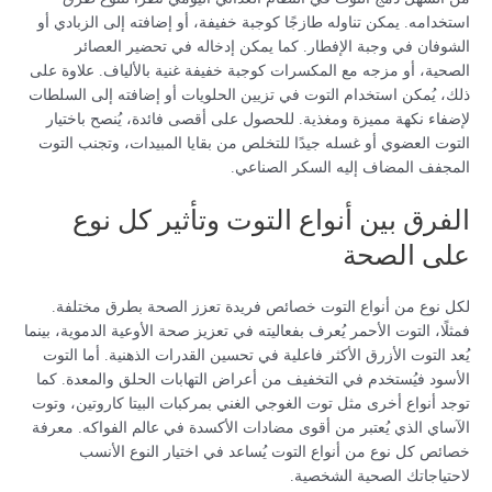
استخدامه. يمكن تناوله طازجًا كوجبة خفيفة، أو إضافته إلى الزبادي أو
الشوفان في وجبة الإفطار. كما يمكن إدخاله في تحضير العصائر
الصحية، أو مزجه مع المكسرات كوجبة خفيفة غنية بالألياف. علاوة على
ذلك، يُمكن استخدام التوت في تزيين الحلويات أو إضافته إلى السلطات
لإضفاء نكهة مميزة ومغذية. للحصول على أقصى فائدة، يُنصح باختيار
التوت العضوي أو غسله جيدًا للتخلص من بقايا المبيدات، وتجنب التوت
المجفف المضاف إليه السكر الصناعي.
الفرق بين أنواع التوت وتأثير كل نوع
على الصحة
لكل نوع من أنواع التوت خصائص فريدة تعزز الصحة بطرق مختلفة.
فمثلًا، التوت الأحمر يُعرف بفعاليته في تعزيز صحة الأوعية الدموية، بينما
يُعد التوت الأزرق الأكثر فاعلية في تحسين القدرات الذهنية. أما التوت
الأسود فيُستخدم في التخفيف من أعراض التهابات الحلق والمعدة. كما
توجد أنواع أخرى مثل توت الغوجي الغني بمركبات البيتا كاروتين، وتوت
الآساي الذي يُعتبر من أقوى مضادات الأكسدة في عالم الفواكه. معرفة
خصائص كل نوع من أنواع التوت يُساعد في اختيار النوع الأنسب
لاحتياجاتك الصحية الشخصية.