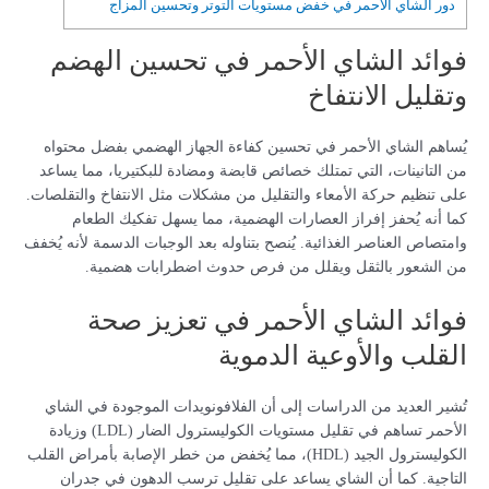
دور الشاي الأحمر في خفض مستويات التوتر وتحسين المزاج
فوائد الشاي الأحمر في تحسين الهضم
وتقليل الانتفاخ
يُساهم الشاي الأحمر في تحسين كفاءة الجهاز الهضمي بفضل محتواه
من التانينات، التي تمتلك خصائص قابضة ومضادة للبكتيريا، مما يساعد
على تنظيم حركة الأمعاء والتقليل من مشكلات مثل الانتفاخ والتقلصات.
كما أنه يُحفز إفراز العصارات الهضمية، مما يسهل تفكيك الطعام
وامتصاص العناصر الغذائية. يُنصح بتناوله بعد الوجبات الدسمة لأنه يُخفف
من الشعور بالثقل ويقلل من فرص حدوث اضطرابات هضمية.
فوائد الشاي الأحمر في تعزيز صحة
القلب والأوعية الدموية
تُشير العديد من الدراسات إلى أن الفلافونويدات الموجودة في الشاي
الأحمر تساهم في تقليل مستويات الكوليسترول الضار (LDL) وزيادة
الكوليسترول الجيد (HDL)، مما يُخفض من خطر الإصابة بأمراض القلب
التاجية. كما أن الشاي يساعد على تقليل ترسب الدهون في جدران