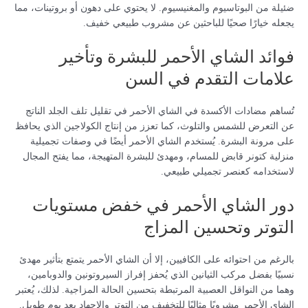
ضئيلة من البوتاسيوم والمغنيسيوم. لا يحتوي على دهون أو بروتينات، مما
يجعله خيارًا صحيًا للباحثين عن مشروب طبيعي خفيف.
فوائد الشاي الأحمر للبشرة وتأخير
علامات التقدم في السن
تُساهم مضادات الأكسدة في الشاي الأحمر في تقليل تلف الجلد الناتج
عن التعرض للشمس والتلوث، كما تعزز من إنتاج الكولاجين الذي يحافظ
على مرونة البشرة. يُستخدم الشاي الأحمر أيضًا في وصفات تجميلية
منزلية كتونر قابض للمسام، ومهدئ للبشرة المتهيجة، مما يفتح المجال
لاستخدامه كعنصر تجميلي طبيعي.
دور الشاي الأحمر في خفض مستويات
التوتر وتحسين المزاج
بالرغم من احتوائه على الكافيين، إلا أن الشاي الأحمر يتمتع بتأثير مهدئ
نسبيًا بفضل مركب الثيانين الذي يُحفز إفراز السيروتونين والدوبامين،
وهما من النواقل العصبية المرتبطة بتحسين الحالة المزاجية. لذلك، يُعتبر
الشاي الأحمر مشروبًا مثاليًا للتخفيف من التوتر والإجهاد بعد يوم طويل.