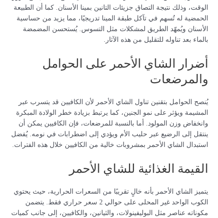
الوقت، وذلك نتيجة التصاق جزيئات التانين بمينا الأسنان. كما أن الطبيعة
الحمضية له تُسهم في تآكل طبقة المينا تدريجيًا، مما يزيد من حساسية
الأسنان ويُمهّد الطريق لمشكلات مثل التسوس. يُستحسن المضمضة
بالماء بعد تناوله للتقليل من هذه الآثار.
أضرار الشاي الأحمر على الحوامل
والمرضعات
يُنصح الحوامل بتقنين تناول الشاي الأحمر لأن الكافيين قد يتسرب عبر
المشيمة ويؤثر على نمو الجنين، كما يرتبط بزيادة خطر الولادة المبكرة
وانخفاض وزن المولود. أما بالنسبة للمرضعات، فإن الكافيين يمكن أن
ينتقل إلى الرضيع عبر حليب الأم ويؤدي إلى اضطرابات في نومه. يُفضل
استبدال الشاي الأحمر بمشروبات خالية من الكافيين خلال هذه الفترات.
القيمة الغذائية للشاي الأحمر
يتميز الشاي الأحمر بأنه خالٍ تقريبًا من السعرات الحرارية، حيث يحتوي
الكوب الواحد غير المحلى على حوالي 2 سعر حراري فقط. يتضمن
مكوناته عناصر مثل البوليفينولات، والثيانين، والكافيين، إلى جانب كميات