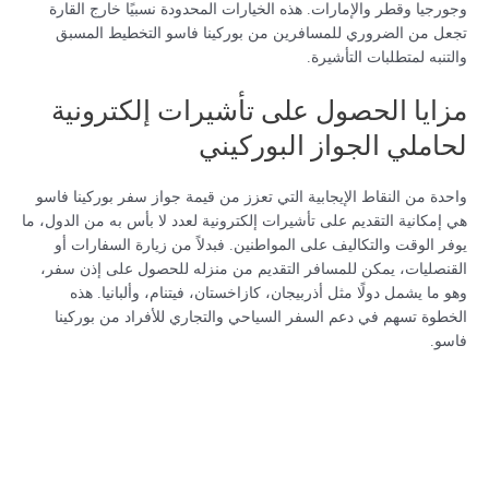
وجورجيا وقطر والإمارات. هذه الخيارات المحدودة نسبيًا خارج القارة
تجعل من الضروري للمسافرين من بوركينا فاسو التخطيط المسبق
والتنبه لمتطلبات التأشيرة.
مزايا الحصول على تأشيرات إلكترونية
لحاملي الجواز البوركيني
واحدة من النقاط الإيجابية التي تعزز من قيمة جواز سفر بوركينا فاسو
هي إمكانية التقديم على تأشيرات إلكترونية لعدد لا بأس به من الدول، ما
يوفر الوقت والتكاليف على المواطنين. فبدلاً من زيارة السفارات أو
القنصليات، يمكن للمسافر التقديم من منزله للحصول على إذن سفر،
وهو ما يشمل دولًا مثل أذربيجان، كازاخستان، فيتنام، وألبانيا. هذه
الخطوة تسهم في دعم السفر السياحي والتجاري للأفراد من بوركينا
فاسو.