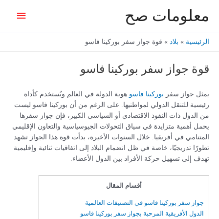
خطي
معلومات صح
القائمة
لى
لمحتوى
الرئيس
الرئيسية
بلاد
قوة جواز سفر بوركينا فاسو
قوة جواز سفر بوركينا فاسو
يمثل جواز سفر
بوركينا فاسو
هوية الدولة في العالم ويُستخدم كأداة
رئيسية للتنقل الدولي لمواطنيها. على الرغم من أن بوركينا فاسو ليست
من الدول ذات النفوذ الاقتصادي أو السياسي الكبير، فإن جواز سفرها
يحمل أهمية متزايدة في سياق التحولات الجيوسياسية والتعاون الإقليمي
المتنامي في أفريقيا. خلال السنوات الأخيرة، بدأت قوة هذا الجواز تشهد
تطورًا تدريجيًا، خاصة في ظل انضمام البلاد إلى اتفاقيات ثنائية وإقليمية
تهدف إلى تسهيل حركة الأفراد بين الدول الأعضاء.
أقسام المقال
جواز سفر بوركينا فاسو في التصنيفات العالمية
الدول الأفريقية المرحبة بجواز سفر بوركينا فاسو