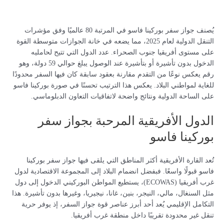
يُصنف جواز سفر بوركينا فاسو في المرتبة 80 عالميًا وفق مؤشرات
التنقل الدولية لعام 2025، مما يضعه في خانة الجوازات متوسطة القوة
على مستوى أفريقيا جنوب الصحراء. عدد الدول التي تتيح لحامليه
الدخول بدون تأشيرة أو بتأشيرة عند الوصول يبلغ حوالي 59 دولة، وهو
رقم يعكس نوعًا من التقدم مقارنة بعقود سابقة كان فيها السفر محدودًا
للغاية لمواطني البلاد. يعكس هذا الترتيب تحسنًا في صورة بوركينا فاسو
على الساحة الدولية ونتائج واضحة لاتفاقيات التعاون الدبلوماسي.
الدول الأفريقية المرحبة بجواز سفر
بوركينا فاسو
تُعد القارة الأفريقية أكثر المناطق التي يلقى فيها جواز سفر بوركينا
فاسو قبولًا واسعًا. فبفضل انضمام البلاد إلى المجموعة الاقتصادية لدول
غرب أفريقيا (ECOWAS)، يستطيع المواطن البوركيني الدخول إلى دول
مثل السنغال، مالي، النيجر، بنين، غانا، نيجيريا، وغيرها بدون تأشيرة. هذا
التكامل الإقليمي يُعد أحد أبرز عناصر قوة جواز السفر، إذ يوفر حرية
تنقل غير محدودة تقريبًا داخل منطقة غرب أفريقيا.