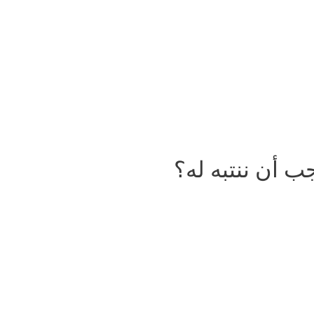
ب أن ننتبه له؟