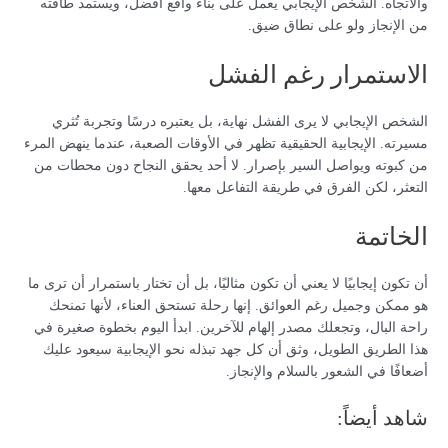
والاتجاه. الشخص الإيجابي يعمل على بناء واقع أفضل، ويستمد طاقته
من الإنجاز ولو على نطاق ضيق.
الاستمرار رغم الفشل
الشخص الإيجابي لا يرى الفشل نهاية، بل يعتبره درسًا وتجربة تُثري
مسيرته. الإيجابية الحقيقية تظهر في الأوقات الصعبة، عندما ينهض المرء
من كبوته ويواصل السير بإصرار. لا أحد يحقق النجاح دون محطات من
التعثر، لكن الفرق في طريقة التفاعل معها.
الخاتمة
أن تكون إيجابيًا لا يعني أن تكون مثاليًا، بل أن تختار باستمرار أن ترى ما
هو ممكن وجميل رغم العوائق. إنها رحلة تستحق العناء، لأنها تمنحك
راحة البال، وتجعلك مصدر إلهام للآخرين. ابدأ اليوم بخطوة صغيرة في
هذا الطريق الطويل، وثق أن كل جهد تبذله نحو الإيجابية سيعود عليك
أضعافًا في الشعور بالسلام والإنجاز.
شاهد أيضاً: