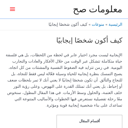
خطي
معلومات صح
القائمة
لى
لمحتوى
الرئيس
الرئيسية
منوعات
كيف أكون شخصًا إيجابيًا
كيف أكون شخصًا إيجابيًا
الإيجابية ليست مجرد اختيار عابر في لحظة من اللحظات، بل هي فلسفة
حياة متكاملة تتشكل عبر الوقت من خلال الأفكار والعادات والتجارب
اليومية. في زمن تتزايد فيه الضغوط النفسية والمشتتات من كل اتجاه،
يصبح التمسك بنظرة إيجابية للحياة وسيلة فعّالة ليس فقط للنجاة، بل
للنجاح والتألق. أن تكون شخصًا إيجابيًا لا يعني أنك لا تمر بلحظات ضعف
أو إحباط، بل يعني أنك تمتلك القدرة على النهوض، وعلى رؤية النور
خلف العتمة، والحلول وسط الأزمات. في هذا المقال المطول، سنخوض
معًا رحلة تفصيلية نستعرض فيها الخطوات والأساليب المتنوعة التي
تساعدك على بناء شخصية إيجابية قوية ومؤثرة.
أقسام المقال