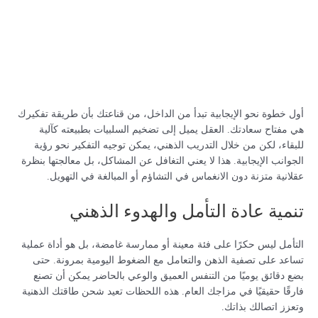
أول خطوة نحو الإيجابية تبدأ من الداخل، من قناعتك بأن طريقة تفكيرك
هي مفتاح سعادتك. العقل يميل إلى تضخيم السلبيات بطبيعته كآلية
للبقاء، لكن من خلال التدريب الذهني، يمكن توجيه التفكير نحو رؤية
الجوانب الإيجابية. هذا لا يعني التغافل عن المشاكل، بل معالجتها بنظرة
عقلانية متزنة دون الانغماس في التشاؤم أو المبالغة في التهويل.
تنمية عادة التأمل والهدوء الذهني
التأمل ليس حكرًا على فئة معينة أو ممارسة غامضة، بل هو أداة عملية
تساعد على تصفية الذهن والتعامل مع الضغوط اليومية بمرونة. حتى
بضع دقائق يوميًا من التنفس العميق والوعي بالحاضر يمكن أن تصنع
فارقًا حقيقيًا في مزاجك العام. هذه اللحظات تعيد شحن طاقتك الذهنية
وتعزز اتصالك بذاتك.