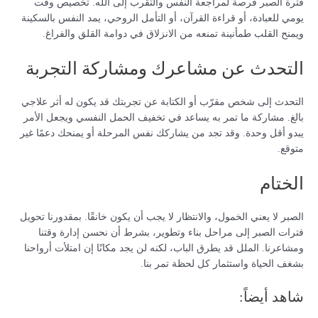
فترة الصبر فرصة لمراجعة النفس والتقرب إلى الله. تخصيص وقت
يومي للعبادة، أو قراءة القرآن، أو التأمل الروحي، يمد النفس بالسكينة
ويمنح القلب طمأنينة تمنعه من الانزلاق في دوامة القلق والفراغ.
التحدث عن مشاعرك ومشاركة التجربة
التحدث إلى شخص مقرّب أو الكتابة عن تجربتك قد يكون له أثر علاجي
بالغ. مشاركة ما تمر به يساعد في تخفيف الحمل النفسي ويجعل الأمر
يبدو أقل وحدة. وقد تجد من يشاركك نفس المرحلة أو يمنحك دعمًا غير
متوقع.
الختام
الصبر لا يعني الخمول، والانتظار لا يجب أن يكون خانقًا. بمقدورنا تحويل
فترات الصبر إلى مراحل بناء وتطوير، بشرط أن نحسن إدارة وقتنا
ومشاعرنا. الملل قد يطرق الباب، لكنه لن يجد مكانًا إن امتلأت أرواحنا
بشغف الحياة واستثمار كل لحظة تمر بنا.
شاهد أيضاً: