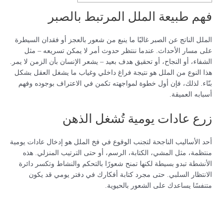
فهم طبيعة الملل المرتبط بالصبر
الملل الناتج عن الصبر غالبًا ما ينبع من شعور بالعجز أو فقدان السيطرة
على مسار الأحداث. عندما ننتظر حدوث أمر لا يمكن تسريعه – مثل
الشفاء، أو النجاح، أو تحقيق هدف بعيد – يشعر الإنسان بأن الزمن لا يمر.
هذا النوع من الملل هو نتيجة فراغ داخلي وغياب ما يشغل العقل بشكل
بنّاء. لذلك، فإن أول خطوة لمواجهته تكمن في الاعتراف بوجوده وفهم
أسبابه العميقة.
زرع عادات يومية تُشغل الذهن
أحد الأساليب الناجحة لتجنب الوقوع في فخ الملل هو إدخال عادات يومية
منتظمة، مثل المشي، الكتابة، الرسم، أو حتى الترتيب المنزلي. هذه
الأنشطة تبدو بسيطة لكنها تمنح شعورًا بالتحكم والنشاط وتكسر دائرة
الانتظار السلبي. حتى مجرد كتابة أفكارك في دفتر يومي قد يكون
متنفسًا يساعدك على الشعور بالحيوية.