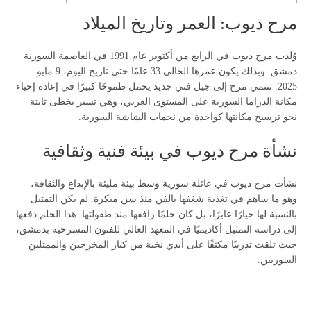
مرح ديوب: العمر وتاريخ الميلاد
وُلدت مرح ديوب في الرابع من أكتوبر عام 1991 في العاصمة السورية
دمشق. وبذلك يكون عمرها الحالي 33 عامًا حتى تاريخ اليوم، 9 مايو
2025. تنتمي مرح إلى جيل فني جديد يحمل طموحًا كبيرًا في إعادة إحياء
مكانة الدراما السورية على المستوى العربي، وهي تسير بخطى ثابتة
نحو ترسيخ مكانتها كواحدة من نجمات الشاشة السورية.
نشأة مرح ديوب في بيئة فنية وثقافية
نشأت مرح ديوب في عائلة سورية وسط بيئة مليئة بالإبداع والثقافة،
وهو ما ساهم في تغذية شغفها بالفن منذ سن مبكرة. لم يكن التمثيل
بالنسبة لها خيارًا عابرًا، بل كان حلمًا رافقها منذ طفولتها. هذا الحلم دفعها
إلى دراسة التمثيل أكاديميًا في المعهد العالي للفنون المسرحية بدمشق،
حيث تلقت تدريبًا مكثفًا على أيدي نخبة من كبار المخرجين والممثلين
السوريين.