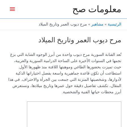
خطي
معلومات صح
القائمة
لى
لمحتوى
الرئيس
الرئيسية
مشاهير
مرح ديوب العمر وتاريخ الميلاد
مرح ديوب العمر وتاريخ الميلاد
تُعد الفنانة السورية مرح ديوب واحدة من أبرز الوجوه الشابة التي بزغ
نجمها في السنوات الأخيرة على الساحة الدرامية السورية والعربية،
حيث تميزت بحضورها الطاغي وموهبتها اللافتة منذ ظهورها الأول.
استطاعت أن تكوّن قاعدة جماهيرية واسعة بفضل اختياراتها الذكية
لأدوارها، وشخصيتها المتزنة التي جمعت بين الجرأة والاحتراف. في هذا
المقال، نكشف تفاصيل دقيقة حول عمرها وتاريخ ميلادها، ونستعرض
أبرز محطات حياتها الفنية والشخصية.