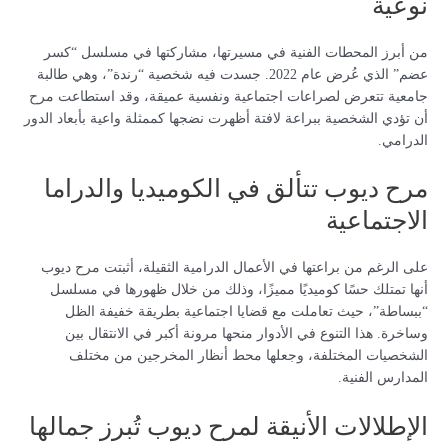
نوعية
من أبرز المحطات الفنية في مسيرتها، مشاركتها في مسلسل “كسر
عضم” الذي عُرض عام 2022. جسدت فيه شخصية “رندة”، وهي طالبة
جامعية تتعرض لصراعات اجتماعية ونفسية عميقة، وقد استطاعت مرح
أن تؤدي الشخصية ببراعة لافتة أظهرت نضجها كممثلة واعية بأبعاد الدور
الدرامي.
مرح ديوب تتألق في الكوميديا والدراما
الاجتماعية
على الرغم من براعتها في الأعمال الدرامية الثقيلة، أثبتت مرح ديوب
أنها تمتلك حسًا كوميديًا مميزًا، وذلك من خلال ظهورها في مسلسل
“ببساطة”، حيث تعاملت مع قضايا اجتماعية بطريقة خفيفة الظل
وساخرة. هذا التنوع في الأدوار منحها مرونة أكبر في الانتقال بين
الشخصيات المختلفة، وجعلها محط أنظار المخرجين من مختلف
المدارس الفنية.
الإطلالات الأنيقة لمرح ديوب تُبرز جمالها