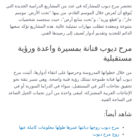
تتحضر مرح ديوب للمشاركة في عدد من المشاريع الدرامية الجديدة التي
يُتوقع أن تُعرض خلال الموسم القادم، من بينها “تحت الأرض: موسم
حار”، و”قطع وريد”، و”تحت سابع أرض”، حيث ستجسد شخصيات
متنوعة ومعقدة تتطلب مهارات تمثيلية عالية. هذه المشاريع تؤكد سعيها
الدائم للتجديد وتقديم أدوار تُضيف إلى رصيدها الفني.
مرح ديوب فنانة بمسيرة واعدة ورؤية
مستقبلية
من خلال خطواتها المدروسة وحرصها على انتقاء أدوارها، أثبتت مرح
ديوب أنها فنانة طموحة تمتلك رؤية فنية واضحة. وهي تسير بثقة نحو
تحقيق نجاحات أكبر في المستقبل، سواء في الدراما السورية أو في
الإنتاجات العربية المشتركة، لتبقى واحدة من أبرز نجمات الجيل الصاعد
في الساحة الفنية.
شاهد أيضاً:
مرح ديوب زوجها ديانتها عمرها طولها معلومات كاملة عنها
زوج مرح ديوب