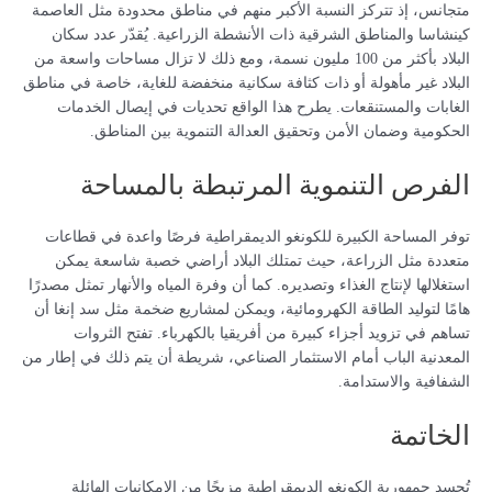
متجانس، إذ تتركز النسبة الأكبر منهم في مناطق محدودة مثل العاصمة
كينشاسا والمناطق الشرقية ذات الأنشطة الزراعية. يُقدّر عدد سكان
البلاد بأكثر من 100 مليون نسمة، ومع ذلك لا تزال مساحات واسعة من
البلاد غير مأهولة أو ذات كثافة سكانية منخفضة للغاية، خاصة في مناطق
الغابات والمستنقعات. يطرح هذا الواقع تحديات في إيصال الخدمات
الحكومية وضمان الأمن وتحقيق العدالة التنموية بين المناطق.
الفرص التنموية المرتبطة بالمساحة
توفر المساحة الكبيرة للكونغو الديمقراطية فرصًا واعدة في قطاعات
متعددة مثل الزراعة، حيث تمتلك البلاد أراضي خصبة شاسعة يمكن
استغلالها لإنتاج الغذاء وتصديره. كما أن وفرة المياه والأنهار تمثل مصدرًا
هامًا لتوليد الطاقة الكهرومائية، ويمكن لمشاريع ضخمة مثل سد إنغا أن
تساهم في تزويد أجزاء كبيرة من أفريقيا بالكهرباء. تفتح الثروات
المعدنية الباب أمام الاستثمار الصناعي، شريطة أن يتم ذلك في إطار من
الشفافية والاستدامة.
الخاتمة
تُجسد جمهورية الكونغو الديمقراطية مزيجًا من الإمكانيات الهائلة