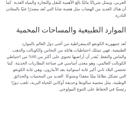
الغربي، ويمثل شريانًا مائيًا بالغ الأهمية للنقل والتجارة والمياه العذبة. كما
أن هناك العديد من الهضاب مثل هضبة شابا التي تُعد مصدرًا غنيًا بالمعادن
النادرة.
الموارد الطبيعية والمساحات المحمية
تُعد جمهورية الكونغو الديمقراطية من أغنى دول العالم بالموارد
الطبيعية، فهي تمتلك احتياطيات هائلة من النحاس والكوبالت والذهب
والماس والنفط. يُقدر أن أراضيها تحتوي على أكثر من 60% من احتياطي
الكوبالت العالمي، وهو معدن أساسي في صناعة البطاريات الحديثة. كما
تحتضن البلاد ثاني أكبر غابة استوائية بعد الأمازون، وهي غابة الكونغو
التي تشكل نظامًا بيئيًا معقدًا ومتنوعًا. العديد من المحميات والحدائق
الوطنية، مثل محمية سالونغا وحديقة أوكابي للحياة البرية، تلعب دورًا
رئيسيًا في الحفاظ على التنوع البيولوجي.