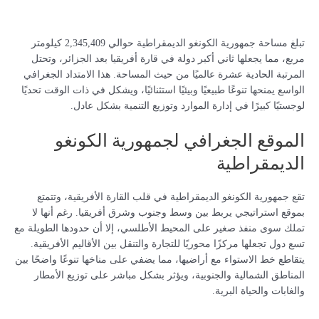
تبلغ مساحة جمهورية الكونغو الديمقراطية حوالي 2,345,409 كيلومتر
مربع، مما يجعلها ثاني أكبر دولة في قارة أفريقيا بعد الجزائر، وتحتل
المرتبة الحادية عشرة عالميًا من حيث المساحة. هذا الامتداد الجغرافي
الواسع يمنحها تنوعًا طبيعيًا وبيئيًا استثنائيًا، ويشكل في ذات الوقت تحديًا
لوجستيًا كبيرًا في إدارة الموارد وتوزيع التنمية بشكل عادل.
الموقع الجغرافي لجمهورية الكونغو
الديمقراطية
تقع جمهورية الكونغو الديمقراطية في قلب القارة الأفريقية، وتتمتع
بموقع استراتيجي يربط بين وسط وجنوب وشرق أفريقيا. رغم أنها لا
تملك سوى منفذ صغير على المحيط الأطلسي، إلا أن حدودها الطويلة مع
تسع دول تجعلها مركزًا محوريًا للتجارة والتنقل بين الأقاليم الأفريقية.
يتقاطع خط الاستواء مع أراضيها، مما يضفي على مناخها تنوعًا واضحًا بين
المناطق الشمالية والجنوبية، ويؤثر بشكل مباشر على توزيع الأمطار
والغابات والحياة البرية.