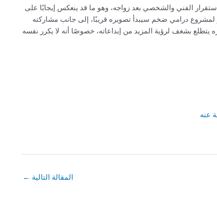
رار الفني والشخصي بعد زواجه، وهو ما قد ينعكس إيجابًا على
ير لمشروع درامي ضخم سيبدأ تصويره قريبًا، إلى جانب مشاركته
طلع بشغف لرؤية المزيد من إبداعاته، خصوصًا أنه لا يكرر نفسه
 عنه
المقالة التالية
←