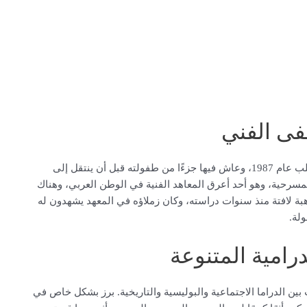
ى الفني
ولد الفنان مصطفى المصطفى في مدينة جرابلس بمحافظة حلب عام 1987، وعاش فيها جزءًا من طفولته قبل أن ينتقل إلى
مسرحية، وهو أحد أعرق المعاهد الفنية في الوطن العربي، وهناك
بة لافتة منذ سنوات دراسته، وكان زملاؤه في المعهد يشهدون له
لة.
مية المتنوعة
ن الدراما الاجتماعية والبوليسية والتاريخية. برز بشكل خاص في