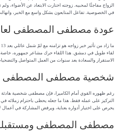
الزواج مفاجئًا لمحبيه. زوجته اختارت الابتعاد عن الأضواء، ولم 
في الخصوصية. تفاعل المتابعون بشكل واسع مع الخبر، وانهالت
عودة مصطفى المصطفى لعائل
م
لقاء طويل في دمشق. هذا اللقاء حرك مشاعر جمهوره، خاصة بع
الاستقرار والسعادة بعد سنوات من العمل المتواصل والتضحيا
شخصية مصطفى المصطفى بين 
رغم ظهوره القوي أمام الكاميرا، فإن مصطفى شخصية هادئة بعيد
التركيز على عمله فقط. هذا ما جعله يحظى باحترام زملائه في ا
يحرص على اختيار أدواره بعناية، ويرفض المشاركة في أعمال لا ت
مصطفى المصطفى ومستقبله ال