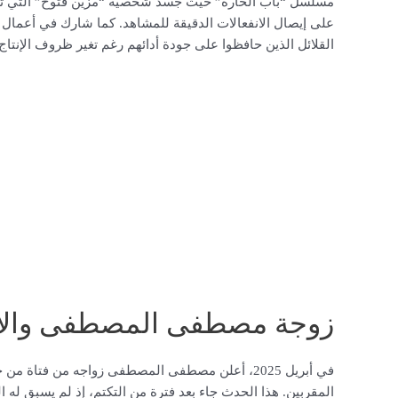
مسلسل “باب الحارة” حيث جسد شخصية “مزين فتوح” التي تركت أ
على إيصال الانفعالات الدقيقة للمشاهد. كما شارك في أعمال م
القلائل الذين حافظوا على جودة أدائهم رغم تغير ظروف الإنتاج.
زوجة مصطفى المصطفى والاهت
في أبريل 2025، أعلن مصطفى المصطفى زواجه من فتا
المقربين. هذا الحدث جاء بعد فترة من التكتم، إذ لم يسبق له 