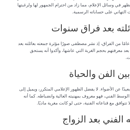
تظهر في وسائل الإعلام، مما زاد من احترام الجمهور لها ولرغبتها
 التهاني على حساباته الرسمية.
ته بعد فراق سنوات
ا زاد من تأثير خبر زواجه هو تزامنه مع لمّ شمل عائلي بعد 13 عامًا من الفراق، إذ نشر مصطفى صورًا مؤثرة جمعته بعائلته بعد
د معرفتهم بحجم الغربة التي عاشها، وأكدوا أنه يستحق
ت.
الفن والحياة
ًا عن الأضواء. لا يفضل الظهور الإعلامي المتكرر، ويميل إلى
لوسط الفني، فهو معروف بمهنيته العالية وانضباطه. كما أنه
توافق مع قناعاته الفنية، حتى لو كانت مغرية ماديًا.
فني بعد الزواج