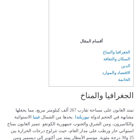
أقسام المقال
الجغرافيا والمناخ
السكان والثقافة
الدين
الاقتصاد والموارد
الخاتمة
الجغرافيا والمناخ
تمتد الغابون على مساحة تقارب 267 ألف كيلومتر مربع، مما يجعلها
مشابهة في الحجم لدولة
نيوزيلندا
. يحدها من الشمال
غينيا
الاستوائية
والكاميرون، ومن الشرق والجنوب جمهورية الكونغو. تتميز الغابون بمناخ
استوائي حار ورطب على مدار العام، حيث تتراوح درجات الحرارة بين
25 و30 درجة مئوية. موسم الأمطار يمتد من أكتوبر إلى ديسمبر ومن